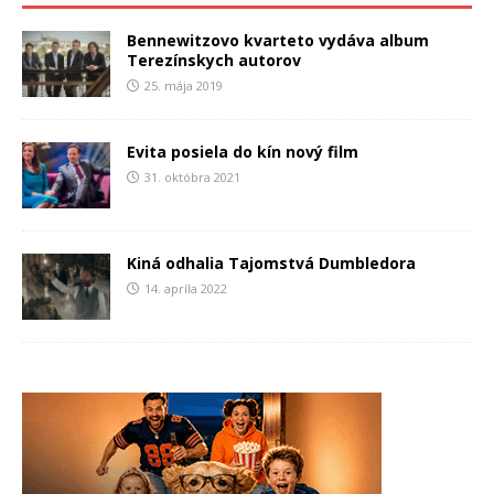
Bennewitzovo kvarteto vydáva album
Terezínskych autorov
25. mája 2019
Evita posiela do kín nový film
31. októbra 2021
Kiná odhalia Tajomstvá Dumbledora
14. apríla 2022