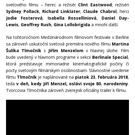
svetového filmu – herec a režisér
Clint Eastwood
, režiséri
Sydney Pollack
,
Richard Linklater
,
Claude Chabrol
, herci
Jodie Fosterová
,
Isabella Rosselliniová
,
Daniel Day-
Lewis
,
Geoffrey Rush
,
Gina Lollobrigida
a mnohí ďalší.
Na tohtoročnom Medzinárodnom filmovom festivale v Berlíne
sa zároveň uskutoční svetová premiéra nového filmu
Martina
Šulíka Tlmočník
s
Jiřím Menzelom
v hlavnej úlohe. Film
bude uvedený v hlavnom programe v sekcii
Berlinale Special
,
ktorá predstavuje mimoriadne kinematografické počiny či
pocty svetovým filmárskym osobnostiam. Slávnostné uvedenie
filmu
Tlmočník
je naplánované na
piatok 23. februára 2018
,
teda
v deň, kedy Jiří Menzel, oslávi svoje 80. narodeniny
.
Tvorcovia Tlmočníka zároveň zverejnili oficiálny trailer k filmu.