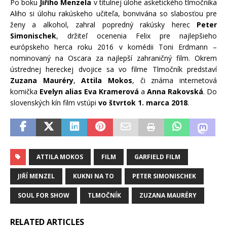
Po boku
Jiřího Menzela
v titulnej úlohe asketického tlmočníka
Aliho si úlohu rakúskeho učiteľa, bonvivána so slabosťou pre
ženy a alkohol, zahral popredný rakúsky herec
Peter
Simonischek
, držiteľ ocenenia Felix pre najlepšieho
európskeho herca roku 2016 v komédii Toni Erdmann –
nominovaný na Oscara za najlepší zahraničný film. Okrem
ústrednej hereckej dvojice sa vo filme Tlmočník predstaví
Zuzana Mauréry
,
Attila Mokos
, či známa internetová
komička
Evelyn alias Eva Kramerová
a
Anna Rakovská
. Do
slovenských kín film vstúpi
vo štvrtok 1. marca 2018
.
ATTILA MOKOS
FILM
GARFIELD FILM
JIŘÍ MENZEL
KUKNI NA TO
PETER SIMONISCHEK
SOUL FOR SHOW
TLMOČNÍK
ZUZANA MAURÉRY
RELATED ARTICLES