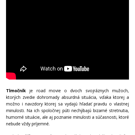
Tlmočník
je road movie o dvoch svojráznych mužoch,
ktorých zvedie dohromady absurdná situácia, vďaka ktorej a
možno i navzdory ktorej sa vydajú hľadať pravdu o vlastnej
minulosti. Na ich spoločnej púti nechýbajú bizarné stretnutia,
humorné situácie, ale aj poznanie minulosti a súčasnosti, ktoré
nebude vždy príjemné.