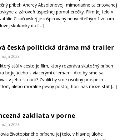
ečný príbeh Andrey Absolonovej, mimoriadne talentovanej
ovkyne a zároveň úspešnej pornoherečky. Film Jej telo v
 Natálie Císařovskej je inšpirovaný neuveriteľným životom
lovej skokanky do
[…]
á česká politická dráma má trailer
. mája 2023
ktorý stál v ceste je film, ktorý rozpráva skutočný príbeh
ka bojujúceho s viacerými dilemami. Ako by sme sa
vali v jeho situácii? Zvolili by sme osobný prospech
fort, alebo morálne pevný postoj, hoci nás môže stáť
[…]
ncezná zakliata v porne
. mája 2023
ovia životopisného príbehu Jej telo, v hlavnej úlohe