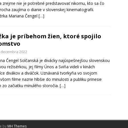
a zrejme nie je potrebné predstavovať nikomu, kto sa čo
 trocha zaujíma o dianie v slovenskej kinematografii.
érka Mariana Čengel
[…]
žka je príbehom žien, ktoré spojilo
omstvo
. decembra 2022
na Čengel Solčanská je divácky najúspešnejšou slovenskou
vou režisérkou, jej filmy Únos a Sviňa videli v kinách
síce divákov a diváčok. Uznávaná tvorkyňa vo svojom
všom filme nazrie hlbšie do minulosti a publiku prinesie
h zo začiatku minulého storočia.
[…]
me by
MH Themes