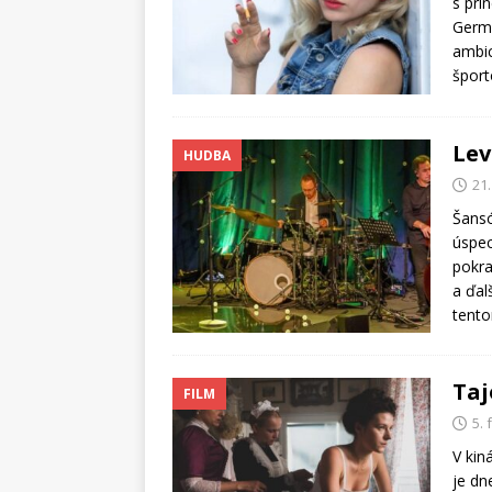
s pri
Germá
ambic
šport
Lev
HUDBA
21
Šansó
úspec
pokra
a ďal
tento
Taj
FILM
5.
V kin
je dn