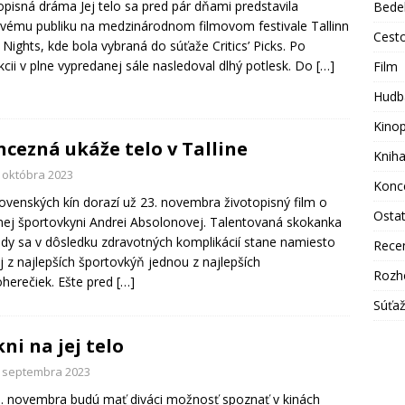
opisná dráma Jej telo sa pred pár dňami predstavila
Bede
vému publiku na medzinárodnom filmovom festivale Tallinn
Cest
 Nights, kde bola vybraná do súťaže Critics’ Picks. Po
kcii v plne vypredanej sále nasledoval dlhý potlesk. Do
[…]
Film
Hudb
Kino
ncezná ukáže telo v Talline
Knih
. októbra 2023
Konc
ovenských kín dorazí už 23. novembra životopisný film o
Osta
ej športovkyni Andrei Absolonovej. Talentovaná skokanka
dy sa v dôsledku zdravotných komplikácií stane namiesto
Rece
j z najlepších športovkýň jednou z najlepších
Rozh
herečiek. Ešte pred
[…]
Súťa
ni na jej telo
. septembra 2023
. novembra budú mať diváci možnosť spoznať v kinách