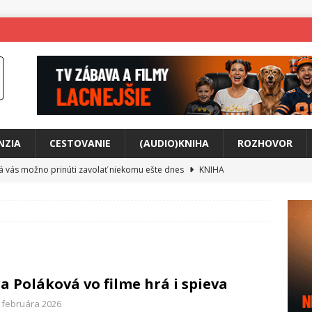
NZIA
CESTOVANIE
(AUDIO)KNIHA
ROZHOVOR
rá vás možno prinúti zavolať niekomu ešte dnes
KNIHA
ríbeh Anity Soul
HUDBA
tkovala rozchod
HUDBA
íže cestou na Monte Mabu
HUDBA
a unikátny akustický koncert
HUDBA
a Poláková vo filme hrá i spieva
 svet plný tajomstiev
FILM
. februára 2026
o posolstvo
HUDBA