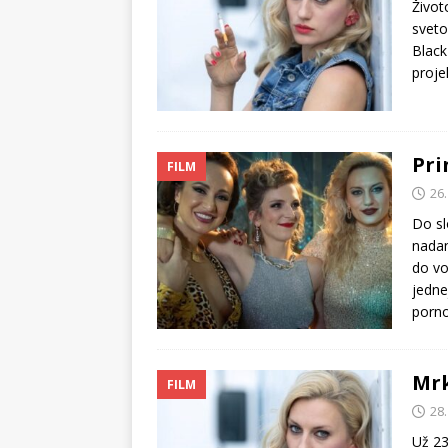
Život
sveto
Black
proje
Pri
FILM
26
Do sl
nadan
do vo
jedne
porno
Mrk
FILM
28
Už 23