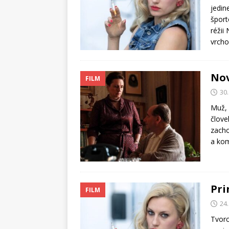
jedin
šport
réžii
vrcho
Nov
FILM
30
Muž, 
člove
zacho
a kom
Pri
FILM
24
Tvorc