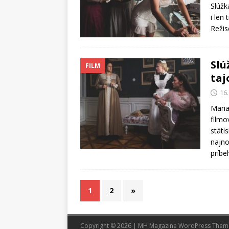
Slúžk
i len
Režis
Slú
FILM
taj
16
Maria
filmo
státi
najno
príbe
1
2
»
Copyright © 2026 | MH Magazine WordPress The