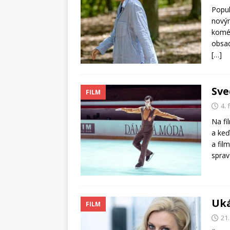
Popul
novým
koméd
obsad
[…]
Sve
FILM
4.
Na fi
a keď
a fil
sprav
Uká
FILM
21