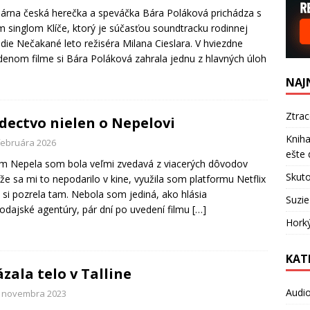
árna česká herečka a speváčka Bára Poláková prichádza s
 singlom Klíče, ktorý je súčasťou soundtracku rodinnej
ie Nečakané leto režiséra Milana Cieslara. V hviezdne
enom filme si Bára Poláková zahrala jednu z hlavných úloh
NAJ
Ztra
dectvo nielen o Nepelovi
Kniha
 februára 2026
ešte 
lm Nepela som bola veľmi zvedavá z viacerých dôvodov
Skuto
že sa mi to nepodarilo v kine, využila som platformu Netflix
m si pozrela tam. Nebola som jediná, ako hlásia
Suzie
odajské agentúry, pár dní po uvedení filmu
[…]
Hork
KAT
zala telo v Talline
Audi
. novembra 2023