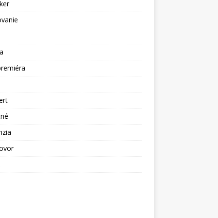
ker
ovanie
a
premiéra
a
ert
tné
nzia
ovor
ž