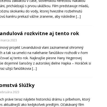
nceznou zakliatou v čase, slovenskou herečkou Natáliou
ni, prichádzajú s prvou ukážkou. Film predstavuje mladú,
ióznu skokanku do vody, ktorej hviezdne rozbehnutú
ovú kariéru prekazí vážne zranenie, aby následne
[…]
andulová rozkvitne aj tento rok
. marca 2023
nový projekt Levandulová vlani zaznamenal ohromný
h a tak sa umelci na naliehanie fanúšikov rozhodli v ňom
čovať aj tento rok. Najkrajšie piesne Hany Hegerovej
šie dojemné šansóny z autorskej dielne Hapka – Horáček si
raz užijú fanúšikovia
[…]
omstvá Slúžky
 februára 2023
ách práve teraz nájdete historickú drámu s príbehom, ktorý
es aktuálnejší ako kedykoľvek predtým. Očakávaný film