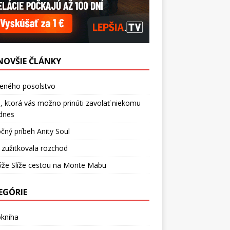
NOVŠIE ČLÁNKY
ceného posolstvo
, ktorá vás možno prinúti zavolať niekomu
dnes
čný príbeh Anity Soul
 zužitkovala rozchod
ýže Slíže cestou na Monte Mabu
EGÓRIE
okniha