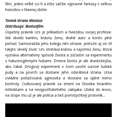
film, jedno veľké sci-fi a ešte väčšie výpravné fantasy s veľkou
hviezdou v hlavnej úlohe.
Temná strana Mesiaca
Distribuuje: Bontonfilm
Úspešný právnik Urs je príkladom a hviezdou svojej profesie.
Má skvelú kariéru, krásnu ženu, drahé auto a konto plné
peňazí. Samovražda jeho kolegu ním otrasie, pretože aj on žil
takýto skvelý život. Urs stretáva krásnu a tajomnú ženu, ktorá
vyznáva alternatívny spôsob života a zúčastní sa experimentu
s halucinogénnymi hubami. Zmena života je ale drastickejšia,
ako čakal. Drogový experiment v ňom uvoľní surové ľudské
pudy a na povrch sa dostane jeho odvrátená strana. Ursa
ovládne potlačovaná agresivita a dostane sa úplne mimo
kontroly. Civilizovaný právnik sa zmení na človeka hnaného
inštinktami a na nevypočítateľného zabijaka. Uteká do lesov,
na stope mu už je ale polícia a tiež pomstychtivý protivník…