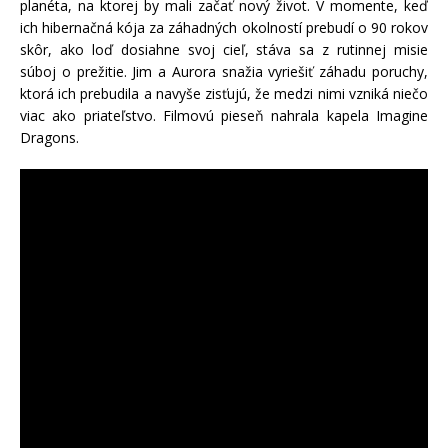
planéta, na ktorej by mali začať nový život. V momente, keď
ich hibernačná kója za záhadných okolností prebudí o 90 rokov
skôr, ako loď dosiahne svoj cieľ, stáva sa z rutinnej misie
súboj o prežitie. Jim a Aurora snažia vyriešiť záhadu poruchy,
ktorá ich prebudila a navyše zisťujú, že medzi nimi vzniká niečo
viac ako priateľstvo.
Filmovú pieseň nahrala kapela Imagine
Dragons.