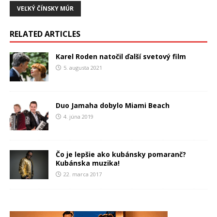
VEĽKÝ ČÍNSKY MÚR
RELATED ARTICLES
Karel Roden natočil ďalší svetový film
5. augusta 2021
Duo Jamaha dobylo Miami Beach
4. júna 2019
Čo je lepšie ako kubánsky pomaranč?
Kubánska muzika!
22. marca 2017