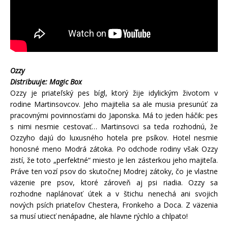
Ozzy
Distribuuje: Magic Box
Ozzy je priateľský pes bígl, ktorý žije idylickým životom v
rodine Martinsovcov. Jeho majitelia sa ale musia presunúť za
pracovnými povinnosťami do Japonska. Má to jeden háčik: pes
s nimi nesmie cestovať…
Martinsovci sa teda rozhodnú, že
Ozzyho dajú do luxusného hotela pre psíkov. Hotel nesmie
honosné meno Modrá zátoka. Po odchode rodiny však Ozzy
zistí, že toto „perfektné“ miesto je len zásterkou jeho majiteľa.
Práve ten vozí psov do skutočnej Modrej zátoky, čo je vlastne
väzenie pre psov, ktoré zároveň aj psi riadia. Ozzy sa
rozhodne naplánovať útek a v štichu nenechá ani svojich
nových psích priateľov Chestera, Fronkeho a Doca. Z väzenia
sa musí utiecť nenápadne, ale hlavne rýchlo a chlpato!