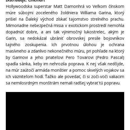
Hollywoodska superstar Matt Damonhrá vo Veľkom čínskom
múre súbojmi zoceleného žoldniera Williama Garina, ktorý
prišiel na Ďaleký východ získať tajomstvo strelného prachu.
Mimoriadne nebezpečná misia v exotickom prostredí nemohla
dopadnúť dobre, a ani tak výnimočný lukostrelec, akým je
Garin, sa nedokázal ubrániť obrovskej presile bojovníkov
tajného zoskupenia. Ich prvotnou úlohou je ochrana
masívneho a zdanlivo nekonečného múru, pri pohľade na ktorý
by Garinovi a jeho priateľovi Pero Tovarovi (Pedro Pascal)
spadla sánka, keby im nehrozila poprava. K nej však nedôjde,
na múr zaútočí armáda monštier a pomoc skvelých vojakov sa
ich väzniteľom hodí. Ťažko ale povedať, či si zoči-voči valiacim
sa nemilosrdným monštrám nemali radšej vybrať tú popravu.