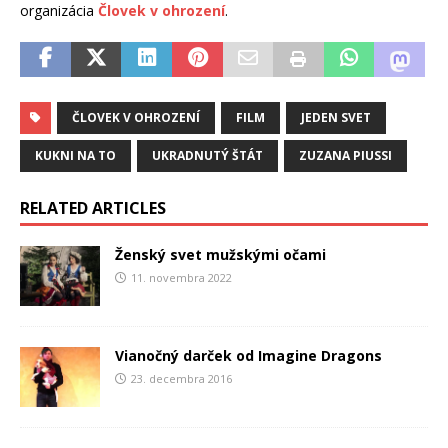
organizácia
Človek v ohrození
.
ČLOVEK V OHROZENÍ
FILM
JEDEN SVET
KUKNI NA TO
UKRADNUTÝ ŠTÁT
ZUZANA PIUSSI
RELATED ARTICLES
Ženský svet mužskými očami
11. novembra 2022
Vianočný darček od Imagine Dragons
23. decembra 2016