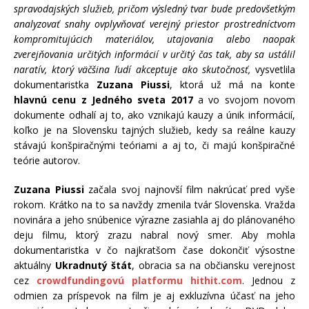
spravodajských služieb, pričom výsledný tvar bude predovšetkým
analyzovať snahy ovplyvňovať verejný priestor prostredníctvom
kompromitujúcich materiálov, utajovania alebo naopak
zverejňovania určitých informácií v určitý čas tak, aby sa ustálil
naratív, ktorý väčšina ľudí akceptuje ako skutočnosť,
vysvetlila
dokumentaristka
Zuzana Piussi
, ktorá už má na konte
hlavnú cenu z Jedného sveta 2017
a vo svojom novom
dokumente odhalí aj to, ako vznikajú kauzy a únik informácií,
koľko je na Slovensku tajných služieb, kedy sa reálne kauzy
stávajú konšpiračnými teóriami a aj to, či majú konšpiračné
teórie autorov.
Zuzana Piussi
začala svoj najnovší film nakrúcať pred vyše
rokom. Krátko na to sa navždy zmenila tvár Slovenska. Vražda
novinára a jeho snúbenice výrazne zasiahla aj do plánovaného
deju filmu, ktorý zrazu nabral nový smer. Aby mohla
dokumentaristka v čo najkratšom čase dokončiť výsostne
aktuálny
Ukradnutý štát
, obracia sa na občiansku verejnosť
cez
crowdfundingovú platformu hithit.com
. Jednou z
odmien za príspevok na film je aj exkluzívna účasť na jeho