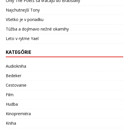
Only The Poets sa vracajú do Bratislavy
Najchutnejší Tony
Všetko je v poriadku
Túžba a dojímavo nežné okamihy
Leto v rytme Yael
KATEGÓRIE
Audiokniha
Bedeker
Cestovanie
Film
Hudba
Kinopremiéra
Kniha