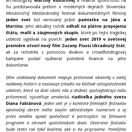
archeologičky
Martiny Kušnírovej
a reakcia spoločnosti na
ňu predstavovala prelom v moderných dejinách Slovenska.
Minuloročný Medzinárodný festival dokumentárnych filmový
Jeden svet
bol venovaný práve
pamiatke na Jána a
Martinu
. Jeho aktuálny ročník
odhalí na plátne prepojenia
štátu, mafií a záujmových skupín
, ktoré po tejto tragickej
udalosti vyplávali na povrch.
Jeden svet 2019 v svetovej
premiére otvorí nový film Zuzany Piussi Ukradnutý štát
,
ak sa režisérke s pomocou divákov a crowdfundingovej
kampane podarí vyzbierať potrebné financie na jeho
dokončenie.
Dlho očakávaný dokument mapuje prelomové okamihy v našej
nedávnej histórii a nastavuje zrkadlo na kľúčové celospoločenské
udalosti, ktoré sa diali okolo nás a dodnes spoluvytvárajú našu
prítomnosť,
vysvetľuje umelecká
riaditeľka Jedného svetu
Diana Fabiánová
.
Jeden svet je v kontexte filmových festivalov
výnimočný okrem iného svojím aktivistickým rozmerom a aj
preto neváha vyzvať spoločnosť k participácii na filmovom
programe a zároveň spoločenskom dianí. Otvorenie festivalu
bude tento rok také kvalitné, aké si ho pripravíme. Pomôžme