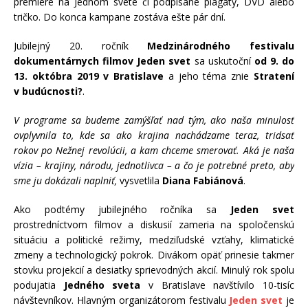
premiére na Jednom svete či podpísané plagáty, DVD alebo
tričko. Do konca kampane zostáva ešte pár dní.
Jubilejný 20. ročník
Medzinárodného festivalu
dokumentárnych filmov Jeden svet
sa uskutoční
od 9. do
13. októbra 2019 v Bratislave
a jeho téma znie
Stratení
v budúcnosti?
.
V programe sa budeme zamýšľať nad tým, ako naša minulosť
ovplyvnila to, kde sa ako krajina nachádzame teraz, tridsať
rokov po Nežnej revolúcii, a kam chceme smerovať. Aká je naša
vízia – krajiny, národu, jednotlivca – a čo je potrebné preto, aby
sme ju dokázali naplniť,
vysvetlila
Diana Fabiánová
.
Ako podtémy jubilejného ročníka sa
Jeden svet
prostredníctvom filmov a diskusií zameria na spoločenskú
situáciu a politické režimy, medziľudské vzťahy, klimatické
zmeny a technologický pokrok. Divákom opäť prinesie takmer
stovku projekcií a desiatky sprievodných akcií. Minulý rok spolu
podujatia
Jedného sveta
v Bratislave navštívilo 10-tisíc
návštevníkov. Hlavným organizátorom festivalu
Jeden svet
je