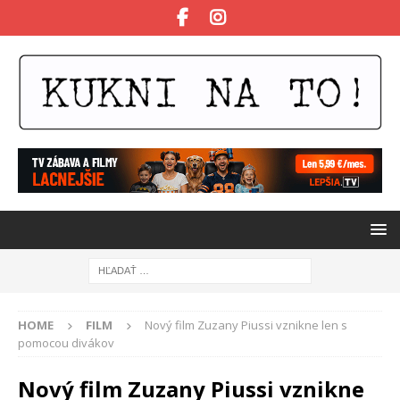
HOME
FILM
Nový film Zuzany Piussi vznikne len s
pomocou divákov
Nový film Zuzany Piussi vznikne