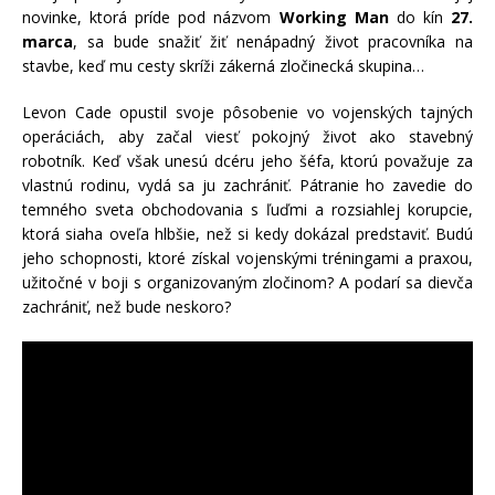
novinke, ktorá príde pod názvom
Working Man
do kín
27.
marca
, sa bude snažiť žiť nenápadný život pracovníka na
stavbe, keď mu cesty skríži zákerná zločinecká skupina…
Levon Cade opustil svoje pôsobenie vo vojenských tajných
operáciách, aby začal viesť pokojný život ako stavebný
robotník. Keď však unesú dcéru jeho šéfa, ktorú považuje za
vlastnú rodinu, vydá sa ju zachrániť. Pátranie ho zavedie do
temného sveta obchodovania s ľuďmi a rozsiahlej korupcie,
ktorá siaha oveľa hlbšie, než si kedy dokázal predstaviť. Budú
jeho schopnosti, ktoré získal vojenskými tréningami a praxou,
užitočné v boji s organizovaným zločinom? A podarí sa dievča
zachrániť, než bude neskoro?