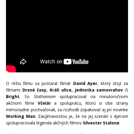
O réžiu filmu sa postaral filmár
David Ayer
, ktorý stojí za
filmami
Drsné časy, Králi ulice, Jednotka samovrahov
či
Bright
. So
Stathamom
spolupracoval na minuloročnom
akčnom filme
Včelár
a spoluprácu, ktorú si obe strany
mimoriadne pochvaľovali, sa rozhodli zopakovať aj pri novinke
Working Man
. Zaujímavosťou je, že na jej scenári s
Ayerom
spolupracovala legenda akčných filmov
Silvester Stalone
.