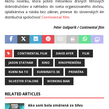
Akčnú novinku, ktorá poteší milovníkov drsných filmových
dobrodružstiev a náhľadov do sveta organizovaného zločinu,
úplatkárstva a násilia bez zábran, prinesie do slovenských kín
distribučná spoločnosť
Continental film
.
Peter Gašparík / Continental film
CONTINENTAL FILM
DAVID AYER
FILM
JASON STATHAM
KINO
KINOPREMIÉRA
KUKNI NA TO
KUKNINATO.SK
PREMIÉRA
SILVESTER STALONE
WORKING MAN
RELATED ARTICLES
Ako som bola zmätená zo Silvu