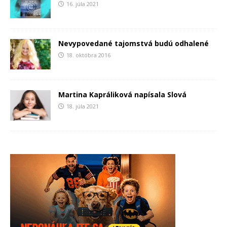
16. júla 2021
Nevypovedané tajomstvá budú odhalené
18. októbra 2016
Martina Kapráliková napísala Slová
18. júla 2021