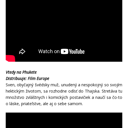
Vtedy na Phukete
Distribuuje: Film Europe
Sven, obyčajný švédsky muž, unudený a nespokojný so svojím
hektickým životom, sa rozhodne odísť do Thajska. Stretáva tu
množstvo zvláštnych i komických postavičiek a naučí sa čo-to
o láske, priateľstve, ale aj o sebe samom.