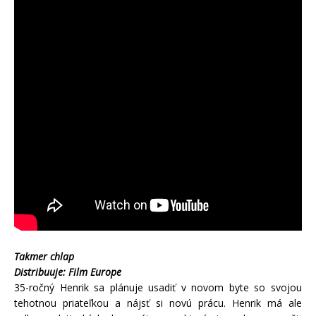
Takmer chlap
Distribuuje: Film Europe
35-ročný Henrik sa plánuje usadiť v novom byte so svojou
tehotnou priateľkou a nájsť si novú prácu. Henrik má ale