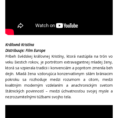
Kráľovná Kristína
Distribuuje: Film Europe
Príbeh švédskej kráľovnej Kristíny, ktorá nastúpila na trón vo
veku šiestich rokov, je portrétom extravagantnej mladej ženy,
ktorá sa vzpierala tradícii i konvenciám a popritom zmenila beh
dejín. Mladá žena vzdorujúca konzervatívnym silám brániacim
pokroku sa rozhoduje medzi rozumom a citom, medzi
kvalitným moderným vzdelaním a anachronickým svetom
štátnických povinností – medzi úchvatnosťou svojej mysle a
nezrozumiteľnými túžbami svojho tela.