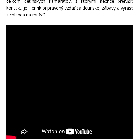
celkom detinských kamarátov, s ktorými nechce prerušiť
kontakt. Je Henrik pripravený vzdať sa detinskej zábavy a vyrásť
z chlapca na muža?