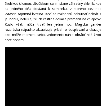
školskou šikanou. Útočiskom sa im stane záhradný skleník, kde
sa jedného dňa dostanú k semienku, z ktorého cez noc
vyrastie tajomná kvetina. Keď sa rozhodnú ochutnať nektár z
jej bobúľ, netušia, že ich rastlina dokáže premeniť na chlapcov.
Kúzlo však môže trvať len jednu noc. Magická gender
rozprávka nápadito aktualizuje príbeh o dospievaní a ukazuje
ako môže moment sebauvedomenia náhle obrátiť náš život
hore nohami.