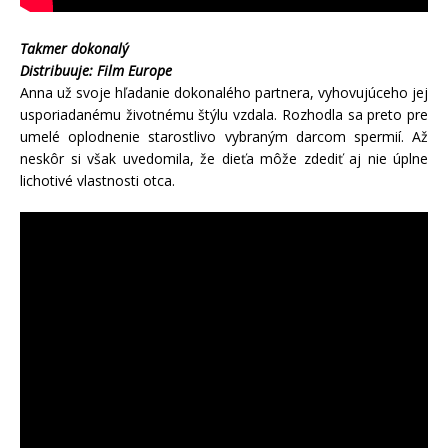
Takmer dokonalý
Distribuuje: Film Europe
Anna už svoje hľadanie dokonalého partnera, vyhovujúceho jej
usporiadanému životnému štýlu vzdala. Rozhodla sa preto pre
umelé oplodnenie starostlivo vybraným darcom spermií. Až
neskôr si však uvedomila, že dieťa môže zdediť aj nie úplne
lichotivé vlastnosti otca.