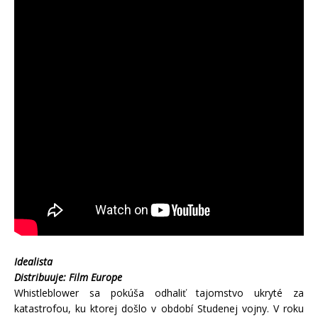
Idealista
Distribuuje: Film Europe
Whistleblower sa pokúša odhaliť tajomstvo ukryté za
katastrofou, ku ktorej došlo v období Studenej vojny. V roku