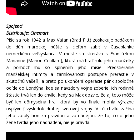
Spojenci
Distribuuje: Cinemart
Píše sa rok 1942 a Max Vatan (Brad Pitt) zoskakuje padákom
do dún marockej púšte s cieľom zabiť v Casablanke
nemeckého veľvyslanca. V meste sa stretáva s Francúzkou
Marianne (Marion Cotillard), ktorá má hrať rolu jeho manželky
a pomôcť mu so splnením jeho misie. Predstieranie
manželskej intimity a zamilovanosti postupne prerastie v
skutočnú vášeň, a preto po ukončení operácie párik spoločne
odíde do Londýna, kde sa navzdory vojne zoberie. Ich rodinné
šťastie trvá len do chvíle, kedy sa Max dozvie, že aj toto môže
byť len dômyselná hra, ktorá by vo finále mohla výrazne
ovplyvniť výsledok druhej svetovej vojny. V tú chvíľu začína
jeho zúfalý hon za pravdou a za nádejou, že to, čo o jeho
žene tvrdia jeho nadriadení, nie je pravda.