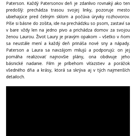
Paterson. Každý Patersonov deň je zdanlivo rovnaký ako ten
predošlý: prechádza trasou svojej linky, pozoruje mesto
ubiehajúce pred čelným sklom a počúva úryvky rozhovorov.
Píše si básne do zošita, ide na prechádzku so psom, zastaví sa
v bare vždy len na jedno pivo a prichádza domov za svojou
ženou Laurou. Život Laury je pravým opakom – všetko v ňom
sa neustále mení a každý deň prináša nové sny a nápady.
Paterson a Laura sa navzájom milujú a podporujú: on jej
pomáha realizovať najnovšie plány, ona obdivuje jeho
básnické nadanie. Film je príbehom víťazstiev a porážok
všedného dňa a krásy, ktorá sa skrýva aj v tých najmenších
detailoch.