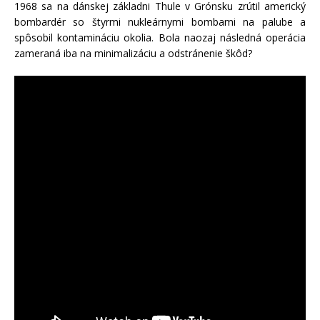
1968 sa na dánskej základni Thule v Grónsku zrútil americký
bombardér so štyrmi nukleárnymi bombami na palube a
spôsobil kontamináciu okolia. Bola naozaj následná operácia
zameraná iba na minimalizáciu a odstránenie škôd?