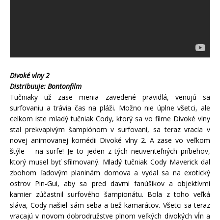
Divoké vlny 2
Distribuuje: Bontonfilm
Tučniaky už zase menia zavedené pravidlá, venujú sa
surfovaniu a trávia čas na pláži. Možno nie úplne všetci, ale
celkom iste mladý tučniak Cody, ktorý sa vo filme Divoké vlny
stal prekvapivým šampiónom v surfovaní, sa teraz vracia v
novej animovanej komédii Divoké vlny 2. A zase vo veľkom
štýle – na surfe! Je to jeden z tých neuveriteľných príbehov,
ktorý musel byť sfilmovaný. Mladý tučniak Cody Maverick dal
zbohom ľadovým planinám domova a vydal sa na exotický
ostrov Pin-Gui, aby sa pred davmi fanúšikov a objektívmi
kamier zúčastnil surfového šampionátu. Bola z toho veľká
sláva, Cody našiel sám seba a tiež kamarátov. Všetci sa teraz
vracajú v novom dobrodružstve plnom veľkých divokých vĺn a