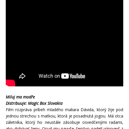
Miluj ma modře
Distribuuje: Magic Box Slovakia
Film rozpráva príbeh mladého maliara Dávida, ktorý žije pod
jednou strechou s matkou, ktorá je posadnutá jogou. Má otca
záletníka, ktorý ho neustále zásobuje osvedčenými radami,
ako dobývať ženy. Osud mu navyše čerstvo nadelí výpoveď z