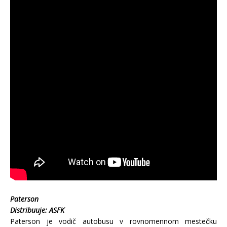
Paterson
Distribuuje: ASFK
Paterson je vodič autobusu v rovnomennom mestečku