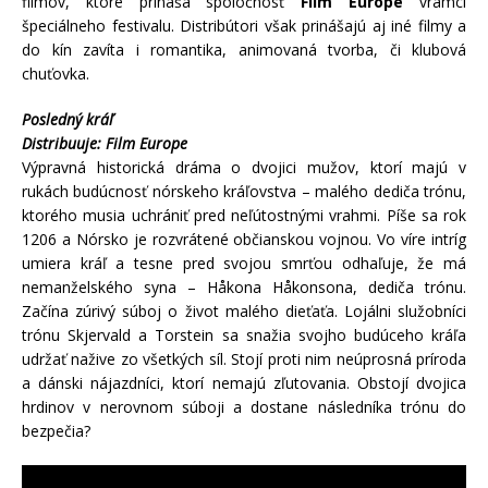
filmov, ktoré prináša spoločnosť
Film Europe
vrámci
špeciálneho festivalu. Distribútori však prinášajú aj iné filmy a
do kín zavíta i romantika, animovaná tvorba, či klubová
chuťovka.
Posledný kráľ
Distribuuje: Film Europe
Výpravná historická dráma o dvojici mužov, ktorí majú v
rukách budúcnosť nórskeho kráľovstva – malého dediča trónu,
ktorého musia uchrániť pred neľútostnými vrahmi. Píše sa rok
1206 a Nórsko je rozvrátené občianskou vojnou. Vo víre intríg
umiera kráľ a tesne pred svojou smrťou odhaľuje, že má
nemanželského syna – Håkona Håkonsona, dediča trónu.
Začína zúrivý súboj o život malého dieťaťa. Lojálni služobníci
trónu Skjervald a Torstein sa snažia svojho budúceho kráľa
udržať nažive zo všetkých síl. Stojí proti nim neúprosná príroda
a dánski nájazdníci, ktorí nemajú zľutovania. Obstojí dvojica
hrdinov v nerovnom súboji a dostane následníka trónu do
bezpečia?