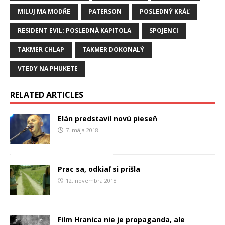
MILUJ MA MODŘE
PATERSON
POSLEDNÝ KRÁĽ
RESIDENT EVIL: POSLEDNÁ KAPITOLA
SPOJENCI
TAKMER CHLAP
TAKMER DOKONALÝ
VTEDY NA PHUKETE
RELATED ARTICLES
Elán predstavil novú pieseň
7. mája 2018
Prac sa, odkiaľ si prišla
12. novembra 2018
Film Hranica nie je propaganda, ale