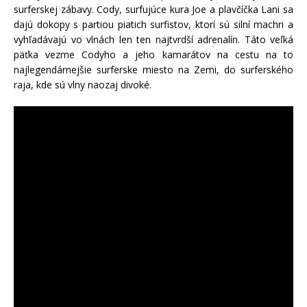
surferskej zábavy. Cody, surfujúce kura Joe a plavčíčka Lani sa
dajú dokopy s partiou piatich surfistov, ktorí sú silní machri a
vyhľadávajú vo vlnách len ten najtvrdší adrenalín. Táto veľká
päťka vezme Codyho a jeho kamarátov na cestu na to
najlegendárnejšie surferske miesto na Zemi, do surferského
raja, kde sú vlny naozaj divoké.