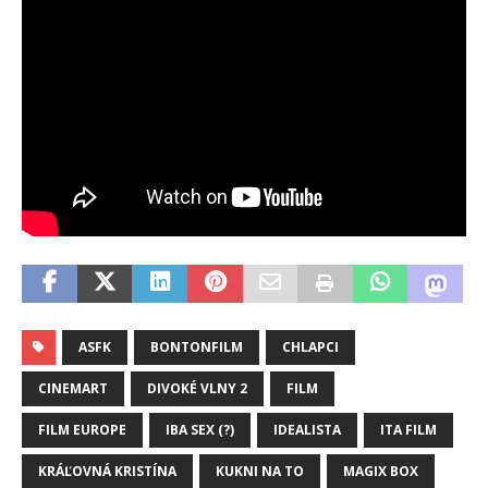
ASFK
BONTONFILM
CHLAPCI
CINEMART
DIVOKÉ VLNY 2
FILM
FILM EUROPE
IBA SEX (?)
IDEALISTA
ITA FILM
KRÁĽOVNÁ KRISTÍNA
KUKNI NA TO
MAGIX BOX