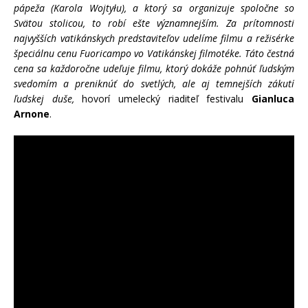
pápeža (Karola Wojtyłu), a ktorý sa organizuje spoločne so
Svätou stolicou, to robí ešte významnejším. Za prítomnosti
najvyšších vatikánskych predstaviteľov udelíme filmu a režisérke
špeciálnu cenu Fuoricampo vo Vatikánskej filmotéke. Táto čestná
cena sa každoročne udeľuje filmu, ktorý dokáže pohnúť ľudským
svedomím a preniknúť do svetlých, ale aj temnejších zákutí
ľudskej duše,
hovorí umelecký riaditeľ festivalu
Gianluca
Arnone
.