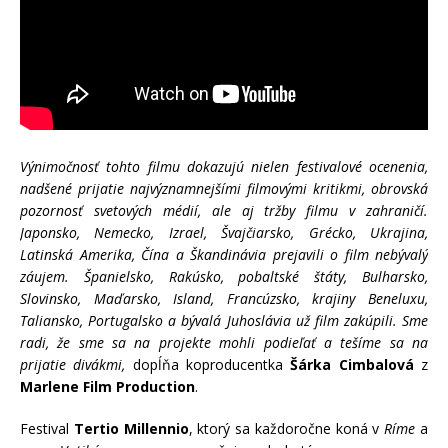
Výnimočnosť tohto filmu dokazujú nielen festivalové ocenenia,
nadšené prijatie najvýznamnejšími filmovými kritikmi, obrovská
pozornosť svetových médií, ale aj tržby filmu v zahraničí.
Japonsko, Nemecko, Izrael, Švajčiarsko, Grécko, Ukrajina,
Latinská Amerika, Čína a Škandinávia prejavili o film nebývalý
záujem. Španielsko, Rakúsko, pobaltské štáty, Bulharsko,
Slovinsko, Maďarsko, Island, Francúzsko, krajiny Beneluxu,
Taliansko, Portugalsko a bývalá Juhoslávia už film zakúpili. Sme
radi, že sme sa na projekte mohli podieľať a tešíme sa na
prijatie divákmi,
dopĺňa koproducentka
Šárka Cimbalová
z
Marlene Film Production
.
Festival
Tertio Millennio
, ktorý sa každoročne koná v
Ríme
a