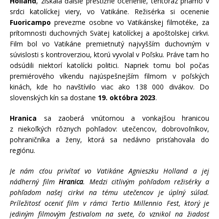
Holland
, získala ďalšie prestížne ocenenie, tentoraz priamo v
srdci katolíckej viery, vo Vatikáne. Režisérka si ocenenie
Fuoricampo
prevezme osobne vo Vatikánskej filmotéke, za
prítomnosti duchovných Svätej katolíckej a apoštolskej cirkvi.
Film bol vo Vatikáne premietnutý najvyšším duchovným v
súvislosti s kontroverziou, ktorú vyvolal v Poľsku. Práve tam ho
odsúdili niektorí katolícki politici. Napriek tomu bol počas
premiérového víkendu najúspešnejším filmom v poľských
kinách, kde ho navštívilo viac ako 138 000 divákov. Do
slovenských kín sa dostane
19. októbra 2023
.
Hranica
sa zaoberá vnútornou a vonkajšou hranicou
z niekoľkých rôznych pohľadov: utečencov, dobrovoľníkov,
pohraničníka a ženy, ktorá sa nedávno prisťahovala do
regiónu.
Je nám cťou privítať vo Vatikáne Agnieszku Holland a jej
nádherný film
Hranica
. Medzi citlivým pohľadom režisérky a
pohľadom našej cirkvi na tému utečencov je úplný súlad.
Príležitosť oceniť film v rámci Tertio Millennio Fest, ktorý je
jediným filmovým festivalom na svete, čo vznikol na žiadosť