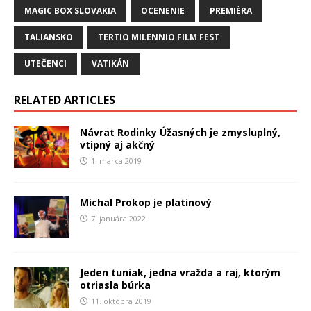
MAGIC BOX SLOVAKIA
OCENENIE
PREMIÉRA
TALIANSKO
TERTIO MILENNIO FILM FEST
UTEČENCI
VATIKÁN
RELATED ARTICLES
Návrat Rodinky Úžasných je zmysluplný,
vtipný aj akčný
1. marca 2019
Michal Prokop je platinový
7. januára 2022
Jeden tuniak, jedna vražda a raj, ktorým
otriasla búrka
11. októbra 2019