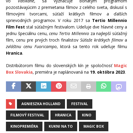
vo
Vatikáne
, sa vyznačuje bohatým programom
pozostávajúcim z premietania filmov z celého sveta, diskusií s
filmovými tvorcami, súťaží krátkych filmov a ďalších
sprievodných programov. V roku 2017 sa
Tertio Millennio
Film Fest
stal súťažným festivalom. Udeľuje dve hlavné ceny a
jednu špeciálnu cenu,
cenu Tertio Millennio
za najlepší súťažný
film, cenu pre prvých troch finalistov
Súťaže krátkych filmov
a
zvláštnu cenu Fuoricampo
, ktorá sa tento rok udeľuje filmu
Hranica
.
Distribútorom filmu do slovenských kín je spoločnosť
Magic
Box Slovakia
, premiéra je naplánovaná na
19. októbra 2023
.
AGNIESZKA HOLLAND
FESTIVAL
FILMOVÝ FESTIVAL
HRANICA
KINO
KINOPREMIÉRA
KUKNI NA TO
MAGIC BOX