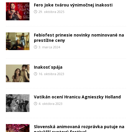
Fero Joke tvárou výnimočnej inakosti
29. októbra 2025
Febiofest prinesie novinky nominované na
prestížne ceny
3. marca 2024
Inakosť spája
16. októbra 2023
Vatikán ocení Hranicu Agnieszky Holland
4. októbra 2023
Slovenská animovaná rozprávka putuje na
najväčší svetový festival