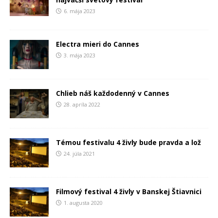
6. mája 2023
Electra mieri do Cannes
3. mája 2023
Chlieb náš každodenný v Cannes
28. apríla 2022
Témou festivalu 4 živly bude pravda a lož
24. júla 2021
Filmový festival 4 živly v Banskej Štiavnici
1. augusta 2020