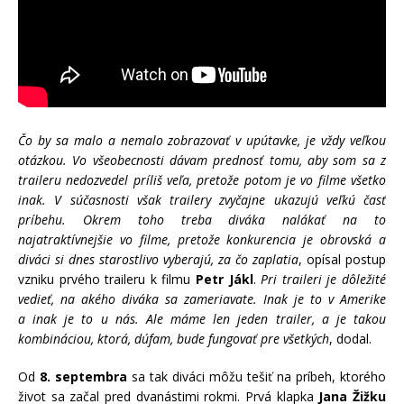
Čo by sa malo a nemalo zobrazovať v upútavke, je vždy veľkou
otázkou. Vo všeobecnosti dávam prednosť tomu, aby som sa z
traileru nedozvedel príliš veľa, pretože potom je vo filme všetko
inak. V súčasnosti však trailery zvyčajne ukazujú veľkú časť
príbehu. Okrem toho treba diváka nalákať na to
najatraktívnejšie vo filme, pretože konkurencia je obrovská a
diváci si dnes starostlivo vyberajú, za čo zaplatia
, opísal postup
vzniku prvého traileru k filmu
Petr Jákl
.
Pri traileri je dôležité
vedieť, na akého diváka sa zameriavate. Inak je to v Amerike
a inak je to u nás. Ale máme len jeden trailer, a je takou
kombináciou, ktorá, dúfam, bude fungovať pre všetkých
, dodal.
Od
8. septembra
sa tak diváci môžu tešiť na príbeh, ktorého
život sa začal pred dvanástimi rokmi. Prvá klapka
Jana Žižku