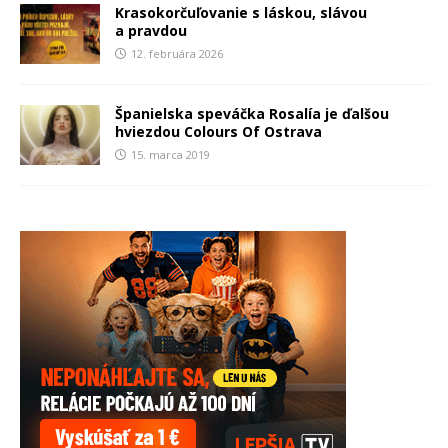
Krasokorčuľovanie s láskou, slávou
a pravdou
12. februára 2026
Španielska speváčka Rosalía je ďalšou
hviezdou Colours Of Ostrava
15. marca 2019