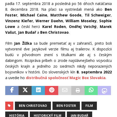
padla 17. septembra 2018 a posledná po 56 dňoch natáčania
8. decembra 2018. Na pľaci sa vystriedali mená ako
Ben
Foster
,
Michael Caine
,
Matthew Goode
,
Til Schweiger
,
Vinzenz Kiefer
,
Werner Daehn
,
William Moseley
,
Sophie
Lowe
a českí herci
Karel Roden
,
Ondřej Vetchý
,
Marek
Vašut
,
Jan Budař
a
Ben Christovao
.
Film
Jan Žižka
sa bude premietať aj v zahraničí, preto boli
vytvorené dve jazykové verzie filmu aj trailerov. K dispozícii
budú v pôvodnom znení s titulkami ale aj s českým
dabingom. Rozpráva príbeh o zrode najslávnejšieho vojvodcu
českých krajín a jedného zo siedmich nikdy neporazených
bojovníkov v histórii. Do slovenských kín
8. septembra 2022
a uvedie ho
distribučná spoločnosť Magic Box Slovakia
.
BEN CHRISTOVAO
BEN FOSTER
FILM
HISTÓRIA
HISTORICKÝ FILM
JAN BUDAŘ