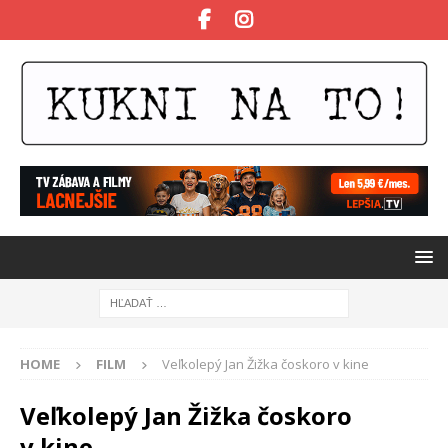
HOME
FILM
Veľkolepý Jan Žižka čoskoro v kine
Veľkolepý Jan Žižka čoskoro
v kine