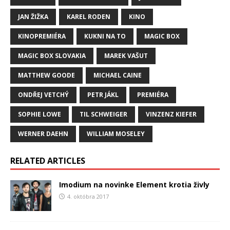
JAN ŽIŽKA
KAREL RODEN
KINO
KINOPREMIÉRA
KUKNI NA TO
MAGIC BOX
MAGIC BOX SLOVAKIA
MAREK VAŠUT
MATTHEW GOODE
MICHAEL CAINE
ONDŘEJ VETCHÝ
PETR JÁKL
PREMIÉRA
SOPHIE LOWE
TIL SCHWEIGER
VINZENZ KIEFER
WERNER DAEHN
WILLIAM MOSELEY
RELATED ARTICLES
Imodium na novinke Element krotia živly
4. októbra 2017