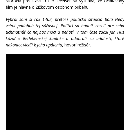
storočia predstavil trailer. Režisér sa vyznáva, že očakávaný
film je hlavne o Žižkovom osobnom príbehu.
Vybral som si rok 1402, pretože politická situácia bola vtedy
veľmi podobná tej súčasnej. Politici sa hádali, chceli pre seba
uchmatnúť čo najviac moci a peňazí. V tom čase začal Jan Hus
kázať v Betlehemskej kaplnke a odohrali sa udalosti, ktoré
nakoniec viedli k jeho upáleniu
, hovorí režisér.