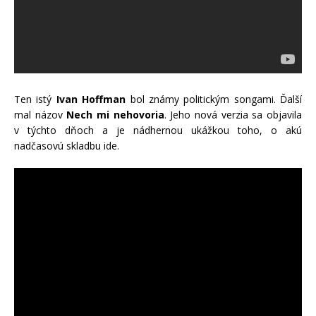
Ten istý
Ivan Hoffman
bol známy politickým songami. Ďalší
mal názov
Nech mi nehovoria
. Jeho nová verzia sa objavila
v týchto dňoch a je nádhernou ukážkou toho, o akú
nadčasovú skladbu ide.