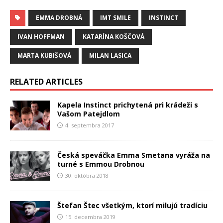
EMMA DROBNÁ
IMT SMILE
INSTINCT
IVAN HOFFMAN
KATARÍNA KOŠČOVÁ
MARTA KUBIŠOVÁ
MILAN LASICA
RELATED ARTICLES
Kapela Instinct prichytená pri krádeži s
Vašom Patejdlom
4. septembra 2017
Česká speváčka Emma Smetana vyráža na
turné s Emmou Drobnou
30. októbra 2018
Štefan Štec všetkým, ktorí milujú tradíciu
15. decembra 2019