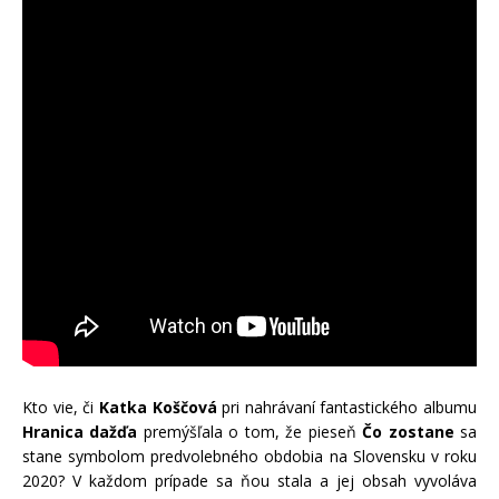
Kto vie, či
Katka Koščová
pri nahrávaní fantastického albumu
Hranica dažďa
premýšľala o tom, že pieseň
Čo zostane
sa
stane symbolom predvolebného obdobia na Slovensku v roku
2020? V každom prípade sa ňou stala a jej obsah vyvoláva