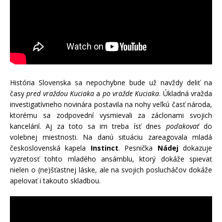
História Slovenska sa nepochybne bude už navždy deliť na
časy
pred vraždou Kuciaka
a
po vražde Kuciaka
. Úkladná vražda
investigatívneho novinára postavila na nohy veľkú časť národa,
ktorému sa zodpovední vysmievali za záclonami svojich
kancelárií. Aj za toto sa im treba ísť dnes
poďakovať
do
volebnej miestnosti. Na danú situáciu zareagovala mladá
československá kapela
Instinct
. Pesnička
Nádej
dokazuje
vyzretosť tohto mladého ansámblu, ktorý dokáže spievať
nielen o (ne)šťastnej láske, ale na svojich poslucháčov dokáže
apelovať i takouto skladbou.