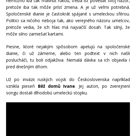
nemožno iba tak mávnuť rukou, treba ísť povedať svoj názor,
pretože iba tak môže prísť zmena. A je už veľmi potrebná.
Spoločenské dianie je častokrát spájané s umeleckou sférou.
Politici sa ničoho neboja tak, ako verejného názoru umelcov,
pretože vedia, že ich hlas má najväčší dosah. Tak silný, že
môže silno zamiešať kartami.
Piesne, ktoré nejakým spôsobom apelujú na spoločenské
dianie, či už zámerne, alebo ten podtext v nich našli
poslucháči, tu boli odjakživa. Nemalá dávka sa ich objavila i
pred dnešným dňom.
Už po invázii ruských vojsk do Československa napríklad
vznikla pieseň
Běž domů Ivane
. Jej autori, po zverejnení
songu dostali dlhodobú umeleckú stopku.