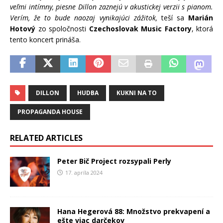
veľmi intímny, piesne Dillon zaznejú v akustickej verzii s pianom.
Verím, že to bude naozaj vynikajúci zážitok,
teší sa
Marián
Hotový
zo spoločnosti
Czechoslovak Music Factory
, ktorá
tento koncert prináša.
DILLON
HUDBA
KUKNI NA TO
PROPAGANDA HOUSE
RELATED ARTICLES
Peter Bič Project rozsypali Perly
17. apríla 2024
Hana Hegerová 88: Množstvo prekvapení a
ešte viac darčekov