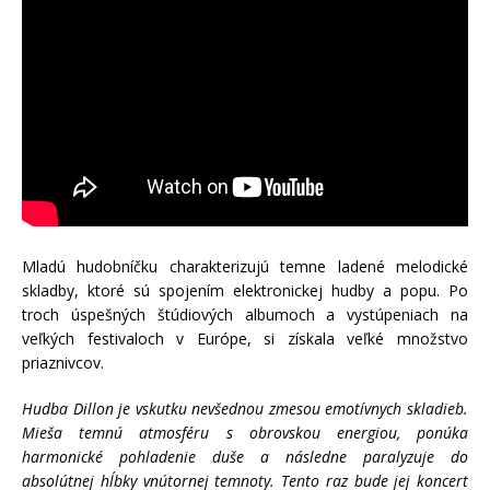
Mladú hudobníčku charakterizujú temne ladené melodické
skladby, ktoré sú spojením elektronickej hudby a popu. Po
troch úspešných štúdiových albumoch a vystúpeniach na
veľkých festivaloch v Európe, si získala veľké množstvo
priaznivcov.
Hudba Dillon je vskutku nevšednou zmesou emotívnych skladieb.
Mieša temnú atmosféru s obrovskou energiou, ponúka
harmonické pohladenie duše a následne paralyzuje do
absolútnej hĺbky vnútornej temnoty. Tento raz bude jej koncert