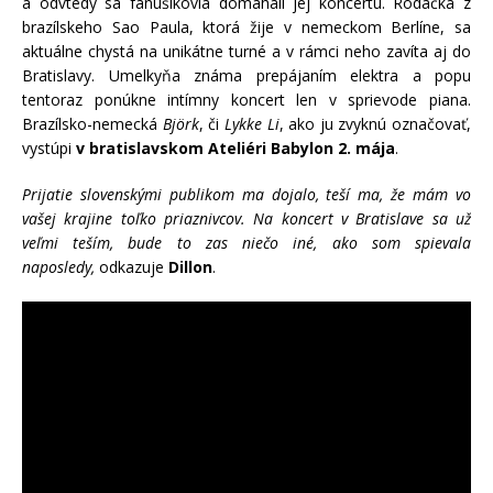
a odvtedy sa fanúšikovia domáhali jej koncertu. Rodáčka z
brazílskeho Sao Paula, ktorá žije v nemeckom Berlíne, sa
aktuálne chystá na unikátne turné a v rámci neho zavíta aj do
Bratislavy. Umelkyňa známa prepájaním elektra a popu
tentoraz ponúkne intímny koncert len v sprievode piana.
Brazílsko-nemecká
Björk
, či
Lykke Li
, ako ju zvyknú označovať,
vystúpi
v bratislavskom Ateliéri Babylon 2. mája
.
Prijatie slovenskými publikom ma dojalo, teší ma, že mám vo
vašej krajine toľko priaznivcov. Na koncert v Bratislave sa už
veľmi teším, bude to zas niečo iné, ako som spievala
naposledy,
odkazuje
Dillon
.