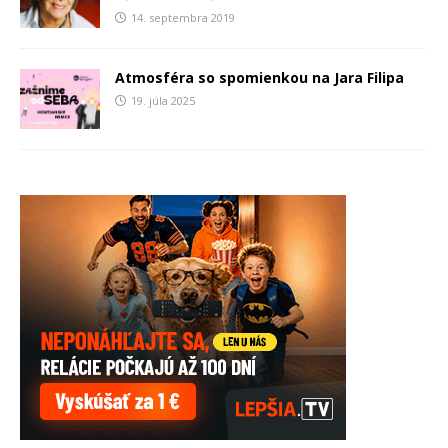
14. septembra 2019
Atmosféra so spomienkou na Jara Filipa
19. júla 2025