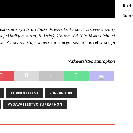
Rozh
Súťa
extrémne rýchle a hlboké. Presne tento pocit vášnivej a silnej
j skladby a verím, že každý, kto má rád túto lásku alebo si
nka Z nuly na sto
, dodáva na margo svojho nového singla
Vydavateľstvo Supraphon
KUKNINATO.SK
SUPRAPHON
VYDAVATEĽSTVO SUPRAPHON