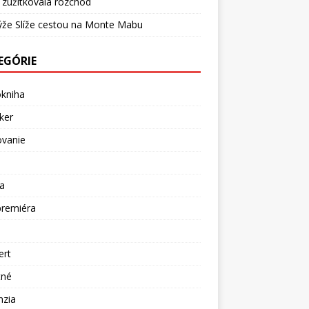
 zužitkovala rozchod
ýže Slíže cestou na Monte Mabu
EGÓRIE
okniha
ker
ovanie
a
premiéra
a
ert
tné
nzia