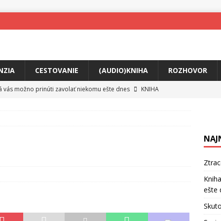
NZIA
CESTOVANIE
(AUDIO)KNIHA
ROZHOVOR
rá vás možno prinúti zavolať niekomu ešte dnes
KNIHA
ríbeh Anity Soul
HUDBA
tkovala rozchod
HUDBA
NAJ
íže cestou na Monte Mabu
HUDBA
a unikátny akustický koncert
HUDBA
Ztra
 svet plný tajomstiev
FILM
Kniha
ešte 
o posolstvo
HUDBA
Skuto