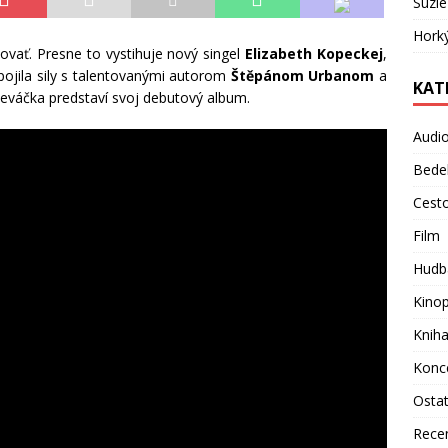
Suzie
Hork
ovať. Presne to vystihuje nový singel
Elizabeth Kopeckej
,
pojila sily s talentovanými autorom
Štěpánom Urbanom
a
KAT
peváčka predstaví svoj debutový album.
Audi
Bede
Cest
Film
Hudb
Kino
Knih
Konc
Osta
Rece