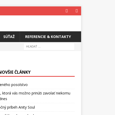
SÚŤAŽ
REFERENCIE & KONTAKTY
NOVŠIE ČLÁNKY
ceného posolstvo
, ktorá vás možno prinúti zavolať niekomu
dnes
čný príbeh Anity Soul