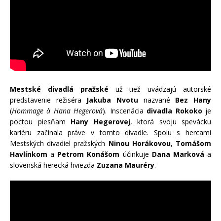
Mestské divadlá pražské
už tiež uvádzajú autorské
predstavenie režiséra
Jakuba Nvotu
nazvané
Bez Hany
(
Hommage à Hana Hegerová
). Inscenácia
divadla Rokoko
je
poctou piesňam
Hany Hegerovej
, ktorá svoju spevácku
kariéru začínala práve v tomto divadle. Spolu s hercami
Mestských divadiel pražských
Ninou Horákovou
,
Tomášom
Havlínkom
a
Petrom Konášom
účinkuje
Dana Marková
a
slovenská herecká hviezda
Zuzana Mauréry
.