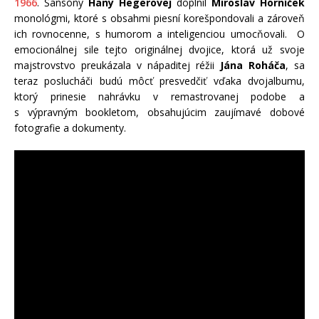
1966
. Šansóny
Hany Hegerovej
doplnil
Miroslav Horníček
monológmi, ktoré s obsahmi piesní korešpondovali a zároveň
ich rovnocenne, s humorom a inteligenciou umocňovali. O
emocionálnej sile tejto originálnej dvojice, ktorá už svoje
majstrovstvo preukázala v nápaditej réžii
Jána Roháča
, sa
teraz poslucháči budú môcť presvedčiť vďaka dvojalbumu,
ktorý prinesie nahrávku v remastrovanej podobe a
s výpravným bookletom, obsahujúcim zaujímavé dobové
fotografie a dokumenty.