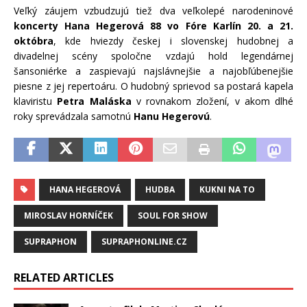
Veľký záujem vzbudzujú tiež dva veľkolepé narodeninové
koncerty Hana Hegerová 88 vo Fóre Karlín 20. a 21.
októbra
, kde hviezdy českej i slovenskej hudobnej a
divadelnej scény spoločne vzdajú hold legendárnej
šansoniérke a zaspievajú najslávnejšie a najobľúbenejšie
piesne z jej repertoáru. O hudobný sprievod sa postará kapela
klaviristu
Petra Maláska
v rovnakom zložení, v akom dlhé
roky sprevádzala samotnú
Hanu Hegerovú
.
HANA HEGEROVÁ
HUDBA
KUKNI NA TO
MIROSLAV HORNÍČEK
SOUL FOR SHOW
SUPRAPHON
SUPRAPHONLINE.CZ
RELATED ARTICLES