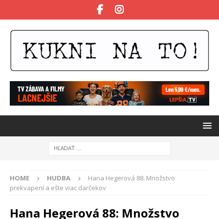
HOME
HUDBA
Hana Hegerová 88: Množstvo
prekvapení a ešte viac darčekov
Hana Hegerová 88: Množstvo