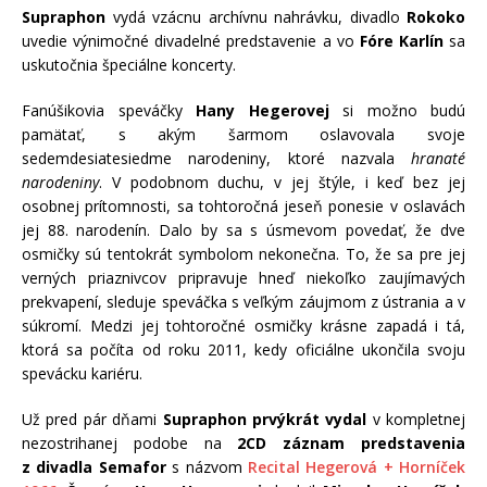
Supraphon
vydá vzácnu archívnu nahrávku, divadlo
Rokoko
uvedie výnimočné divadelné predstavenie a vo
Fóre Karlín
sa
uskutočnia špeciálne koncerty.
Fanúšikovia speváčky
Hany Hegerovej
si možno budú
pamätať, s akým šarmom oslavovala svoje
sedemdesiatesiedme narodeniny, ktoré nazvala
hranaté
narodeniny
. V podobnom duchu, v jej štýle, i keď bez jej
osobnej prítomnosti, sa tohtoročná jeseň ponesie v oslavách
jej 88. narodenín. Dalo by sa s úsmevom povedať, že dve
osmičky sú tentokrát symbolom nekonečna. To, že sa pre jej
verných priaznivcov pripravuje hneď niekoľko zaujímavých
prekvapení, sleduje speváčka s veľkým záujmom z ústrania a v
súkromí. Medzi jej tohtoročné osmičky krásne zapadá i tá,
ktorá sa počíta od roku 2011, kedy oficiálne ukončila svoju
spevácku kariéru.
Už pred pár dňami
Supraphon prvýkrát vydal
v kompletnej
nezostrihanej podobe na
2CD záznam predstavenia
z divadla Semafor
s názvom
Recital Hegerová + Horníček