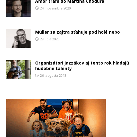
Amor trafil do Martina Chodúra
24. novembra 2020
Müller sa zajtra sťahuje pod holé nebo
29. júla 2020
Organizátori jazzákov aj tento rok hľadajú
hudobné talenty
26. augusta 2018