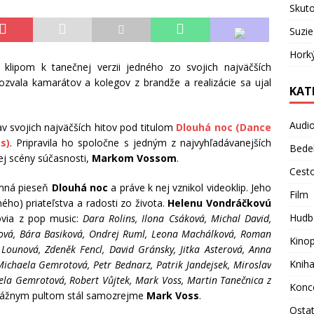
Skuto
Suzie
Hork
klipom k tanečnej verzii jedného zo svojich najväčších
ozvala kamarátov a kolegov z brandže a realizácie sa ujal
KAT
Audi
v svojich najväčších hitov pod titulom
Dlouhá noc (Dance
s)
. Pripravila ho spoločne s jedným z najvyhľadávanejších
Bede
j scény súčasnosti,
Markom Vossom
.
Cest
ymná pieseň
Dlouhá noc
a práve k nej vznikol videoklip. Jeho
Film
ého) priateľstva a radosti zo života.
Helenu Vondráčkovú
Hudb
govia z pop music:
Dara Rolins, Ilona Csáková, Michal David,
ková, Bára Basiková, Ondrej Ruml, Leona Machálková, Roman
Kino
 Lounová, Zdeněk Fencl, David Gránsky, Jitka Asterová, Anna
Knih
ichaela Gemrotová, Petr Bednarz, Patrik Jandejsek, Miroslav
ela Gemrotová, Robert Vůjtek, Mark Voss, Martin Tanečnica z
Konc
xážnym pultom stál samozrejme
Mark Voss
.
Osta