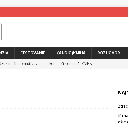
NZIA
CESTOVANIE
(AUDIO)KNIHA
ROZHOVOR
rá vás možno prinúti zavolať niekomu ešte dnes
KNIHA
ríbeh Anity Soul
HUDBA
tkovala rozchod
HUDBA
NAJ
íže cestou na Monte Mabu
HUDBA
a unikátny akustický koncert
HUDBA
Ztra
 svet plný tajomstiev
FILM
Kniha
ešte 
o posolstvo
HUDBA