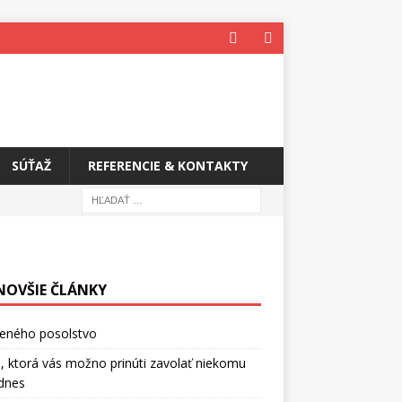
SÚŤAŽ
REFERENCIE & KONTAKTY
NOVŠIE ČLÁNKY
ceného posolstvo
, ktorá vás možno prinúti zavolať niekomu
dnes