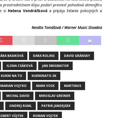
 sa prostredníctvom klipu podarí preniesť pohodovú atmosféru
e si
Helena Vondráčková
a pripája želanie pokojných a
Renáta Tomášová / Warner Music Slovakia
BÁRA BASIKOVÁ
DARA ROLINS
DAVID GRÁNSKY
ILONA CSÁKOVÁ
JAN SMIGMATOR
KUKNI NA TO
KUKNINATO.SK
MARIAN VOJTKO
MARK VOSS
MARTINUS
MICHAL DAVID
MIROSLAV GREINER
ONDREJ RUML
PATRIK JANDEJSEK
ROBERT VŮJTEK
ROMAN VOJTEK