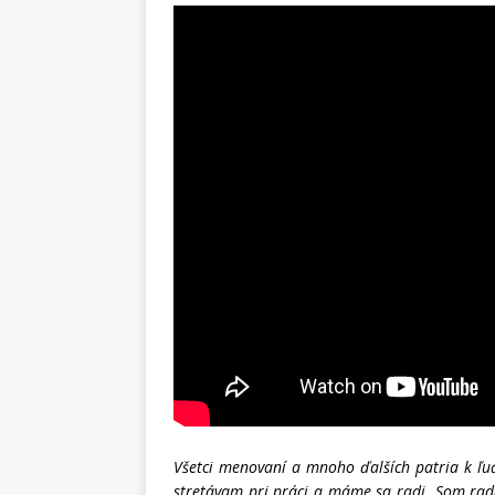
Všetci menovaní a mnoho ďalších patria k ľuď
stretávam pri práci a máme sa radi. Som rada, 