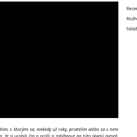
Rece
Rozh
Súťa
om, s ktorými sa, niekedy už roky, priatelím alebo sa s nimi
že si urobili čas a prišli si zablbnout na túto skvelú pieseň,