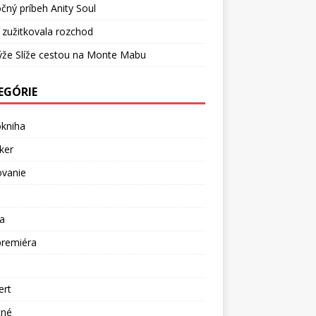
čný príbeh Anity Soul
 zužitkovala rozchod
ýže Slíže cestou na Monte Mabu
EGÓRIE
okniha
ker
ovanie
a
premiéra
a
ert
tné