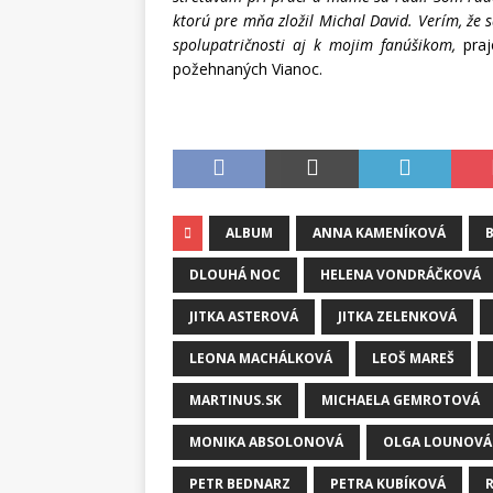
ktorú pre mňa zložil Michal David. Verím, že
spolupatričnosti aj k mojim fanúšikom,
praj
požehnaných Vianoc.
ALBUM
ANNA KAMENÍKOVÁ
DLOUHÁ NOC
HELENA VONDRÁČKOVÁ
JITKA ASTEROVÁ
JITKA ZELENKOVÁ
LEONA MACHÁLKOVÁ
LEOŠ MAREŠ
MARTINUS.SK
MICHAELA GEMROTOVÁ
MONIKA ABSOLONOVÁ
OLGA LOUNOVÁ
PETR BEDNARZ
PETRA KUBÍKOVÁ