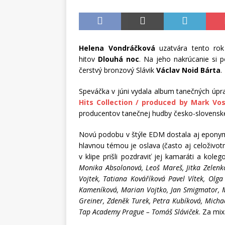
Helena Vondráčková
uzatvára tento rok 
hitov
Dlouhá noc
. Na jeho nakrúcanie si p
čerstvý bronzový Slávik
Václav Noid Bárta
.
Speváčka v júni vydala album tanečných úpra
Hits Collection / produced by Mark Vos
producentov tanečnej hudby česko-slovenske
Novú podobu v štýle EDM dostala aj epon
hlavnou témou je oslava (často aj celoživotn
v klipe prišli pozdraviť jej kamaráti a kole
Monika Absolonová, Leoš Mareš, Jitka Zelen
Vojtek, Tatiana Kováříková Pavel Vítek, Olga
Kameníková, Marian Vojtko, Jan Smigmator, M
Greiner, Zdeněk Turek, Petra Kubíková, Micha
Tap Academy Prague – Tomáš Sláviček
. Za mi