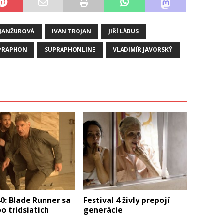
 JANŽUROVÁ
IVAN TROJAN
JIŘÍ LÁBUS
PRAPHON
SUPRAPHONLINE
VLADIMÍR JAVORSKÝ
0: Blade Runner sa
Festival 4 živly prepojí
po tridsiatich
generácie