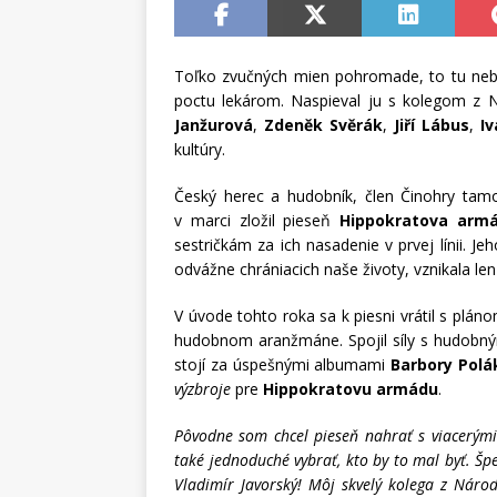
Toľko zvučných mien pohromade, to tu neb
poctu lekárom. Naspieval ju s kolegom z 
Janžurová
,
Zdeněk Svěrák
,
Jiří Lábus
,
I
kultúry.
Český herec a hudobník, člen Činohry ta
v marci zložil pieseň
Hippokratova arm
sestričkám za ich nasadenie v prvej línii. Je
odvážne chrániacich naše životy, vznikala len 
V úvode tohto roka sa k piesni vrátil s plán
hudobnom aranžmáne. Spojil síly s hudob
stojí za úspešnými albumami
Barbory Polá
výzbroje
pre
Hippokratovu armádu
.
Pôvodne som chcel pieseň nahrať s viacerými 
také jednoduché vybrať, kto by to mal byť. Špec
Vladimír Javorský! Môj skvelý kolega z Náro