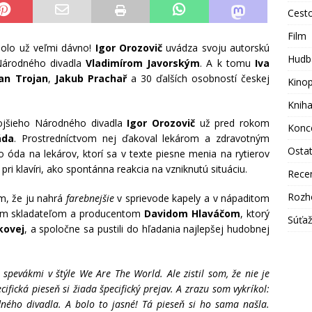
Cest
Film
olo už veľmi dávno!
Igor Orozovič
uvádza svoju autorskú
Hudb
Národného divadla
Vladimírom Javorským
. A k tomu
Iva
van Trojan
,
Jakub Prachař
a 30 ďalších osobností českej
Kino
Knih
mojšieho Národného divadla
Igor Orozovič
už pred rokom
Konc
áda
. Prostredníctvom nej ďakoval lekárom a zdravotným
Osta
ho óda na lekárov, ktorí sa v texte piesne menia na rytierov
pri klavíri, ako spontánna reakcia na vzniknutú situáciu.
Rece
Rozh
om, že ju nahrá
farebnejšie
v sprievode kapely a v nápaditom
ným skladateľom a producentom
Davidom Hlaváčom
, ktorý
Súťa
kovej
, a spoločne sa pustili do hľadania najlepšej hudobnej
spevákmi v štýle We Are The World. Ale zistil som, že nie je
ifická pieseň si žiada špecifický prejav. A zrazu som vykríkol:
dného divadla. A bolo to jasné! Tá pieseň si ho sama našla.