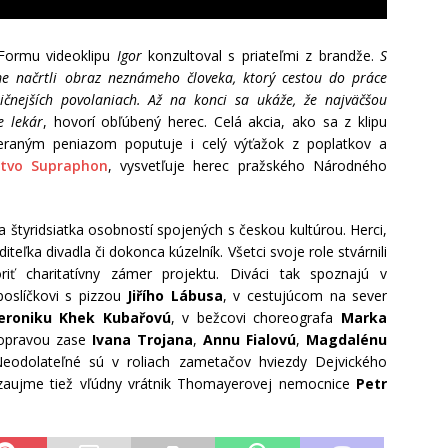
. Formu videoklipu
Igor
konzultoval s priateľmi z brandže.
S
e načrtli obraz neznámeho človeka, ktorý cestou do práce
ličnejších povolaniach. Až na konci sa ukáže, že najväčšou
e lekár
, hovorí obľúbený herec. Celá akcia, ako sa z klipu
bieraným peniazom poputuje i celý výťažok z poplatkov a
stvo Supraphon
, vysvetľuje herec pražského Národného
štyridsiatka osobností spojených s českou kultúrou. Herci,
diteľka divadla či dokonca kúzelník. Všetci svoje role stvárnili
ť charitatívny zámer projektu. Diváci tak spoznajú v
poslíčkovi s pizzou
Jiřího Lábusa
, v cestujúcom na sever
eroniku Khek Kubařovú
, v bežcovi choreografa
Marka
opravou zase
Ivana Trojana
,
Annu Fialovú
,
Magdalénu
Neodolateľné sú v roliach zametačov hviezdy Dejvického
 zaujme tiež vľúdny vrátnik Thomayerovej nemocnice
Petr