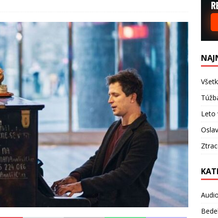
NAJ
Všetk
Túžb
Leto 
Oslav
Ztra
KAT
Audi
Bede