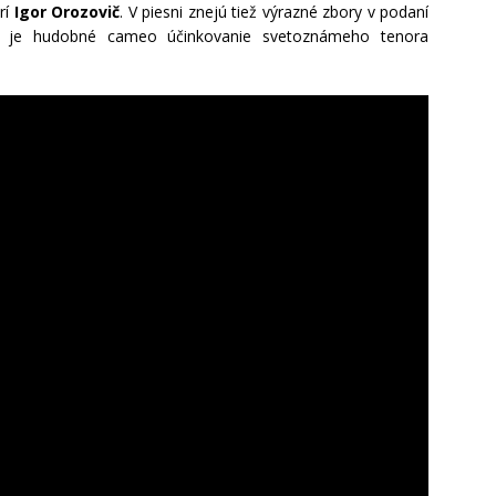
rí
Igor Orozovič
. V piesni znejú tiež výrazné zbory v podaní
ím je hudobné cameo účinkovanie svetoznámeho tenora