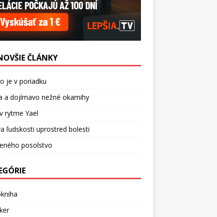
NOVŠIE ČLÁNKY
o je v poriadku
a a dojímavo nežné okamihy
v rytme Yael
a ľudskosti uprostred bolesti
ceného posolstvo
EGÓRIE
okniha
ker