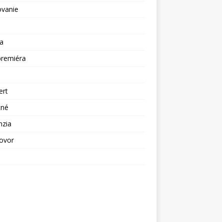
ovanie
a
premiéra
a
ert
tné
nzia
ovor
ž