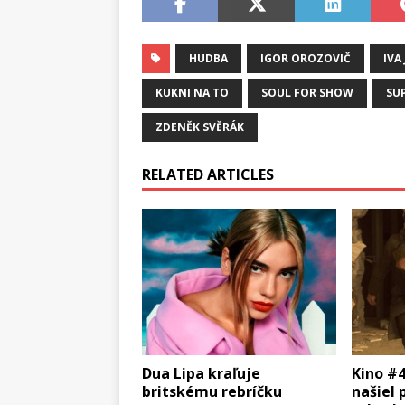
HUDBA
IGOR OROZOVIČ
IVA
KUKNI NA TO
SOUL FOR SHOW
SU
ZDENĚK SVĚRÁK
RELATED ARTICLES
Dua Lipa kraľuje
Kino #4
britskému rebríčku
našiel 