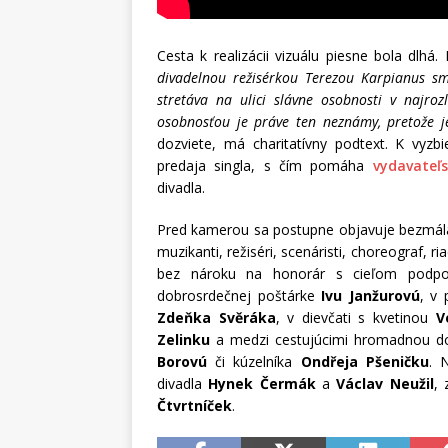
Cesta k realizácii vizuálu piesne bola dlhá
divadelnou režisérkou Terezou Karpianus sm
stretáva na ulici slávne osobnosti v najroz
osobnosťou je práve ten neznámy, pretože j
dozviete, má charitatívny podtext. K vyz
predaja singla, s čím pomáha
vydavateľ
divadla.
Pred kamerou sa postupne objavuje bezmála 
muzikanti, režiséri, scenáristi, choreograf, ria
bez nároku na honorár s cieľom podpori
dobrosrdečnej poštárke
Ivu Janžurovú
, v 
Zdeňka Svěráka
, v dievčati s kvetinou
V
Zelinku
a medzi cestujúcimi hromadnou d
Borovú
či kúzelníka
Ondřeja Pšeničku
. 
divadla
Hynek Čermák
a
Václav Neužil
,
Čtvrtníček
.