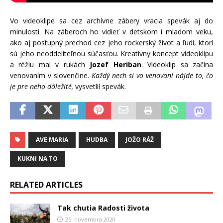
Vo videoklipe sa cez archívne zábery vracia spevák aj do
minulosti. Na záberoch ho vidieť v detskom i mladom veku,
ako aj postupný prechod cez jeho rockerský život a ľudí, ktorí
sú jeho neoddeliteľnou súčasťou. Kreatívny koncept videoklipu
a réžiu mal v rukách
Jozef Heriban
. Videoklip sa začína
venovaním v slovenčine.
Každý nech si vo venovaní nájde to, čo
je pre neho dôležité,
vysvetlil spevák.
AVE MARIA
HUDBA
JOŽO RÁŽ
KUKNI NA TO
RELATED ARTICLES
Tak chutia Radosti života
25. novembra 2020