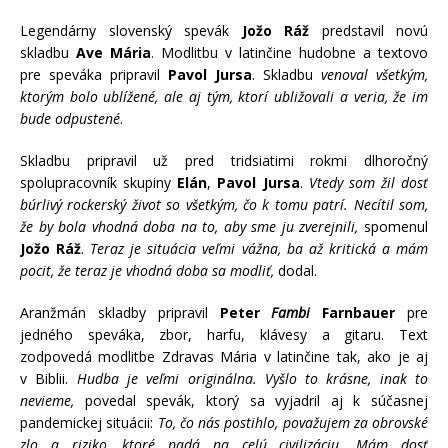
Legendárny slovenský spevák
Jožo Ráž
predstavil novú
skladbu
Ave Mária
. Modlitbu v latinčine hudobne a textovo
pre speváka pripravil
Pavol Jursa
. Skladbu
venoval všetkým,
ktorým bolo ublížené, ale aj tým, ktorí ubližovali a veria, že im
bude odpustené
.
Skladbu pripravil už pred tridsiatimi rokmi dlhoročný
spolupracovník skupiny
Elán
,
Pavol Jursa
.
Vtedy som žil dosť
búrlivý rockerský život so všetkým, čo k tomu patrí. Necítil som,
že by bola vhodná doba na to, aby sme ju zverejnili,
spomenul
Jožo Ráž
.
Teraz je situácia veľmi vážna, ba až kritická a mám
pocit, že teraz je vhodná doba sa modliť,
dodal.
Aranžmán skladby pripravil
Peter
Fambi
Farnbauer
pre
jedného speváka, zbor, harfu, klávesy a gitaru. Text
zodpovedá modlitbe Zdravas Mária v latinčine tak, ako je aj
v Biblii.
Hudba je veľmi originálna. Vyšlo to krásne, inak to
nevieme,
povedal spevák, ktorý sa vyjadril aj k súčasnej
pandemickej situácii:
To, čo nás postihlo, považujem za obrovské
zlo a riziko, ktoré padá na celú civilizáciu. Mám dosť