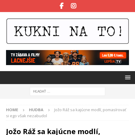
HOME
HUDBA
Jožo Ráž sa kajúcne modlí, pomasírovať
si ego však nezabudol
Jožo Ráž sa kajúcne modlí,