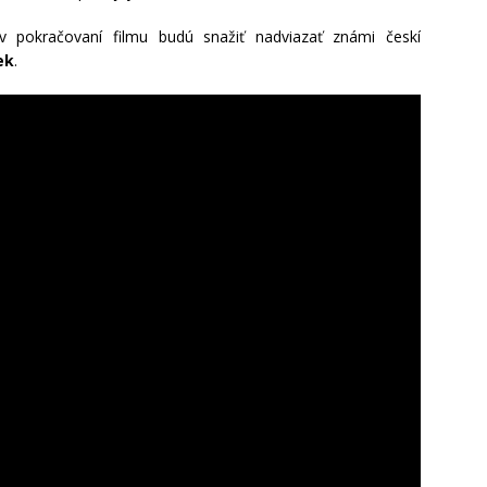
v pokračovaní filmu budú snažiť nadviazať známi českí
ek
.