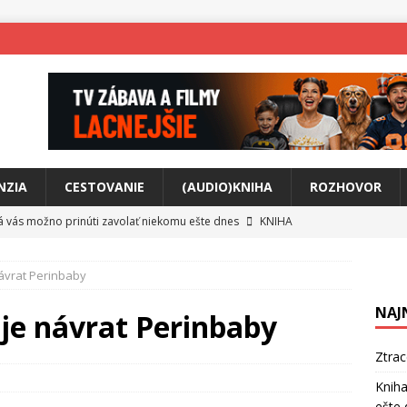
NZIA
CESTOVANIE
(AUDIO)KNIHA
ROZHOVOR
rá vás možno prinúti zavolať niekomu ešte dnes
KNIHA
ríbeh Anity Soul
HUDBA
návrat Perinbaby
tkovala rozchod
HUDBA
NAJ
íže cestou na Monte Mabu
HUDBA
je návrat Perinbaby
a unikátny akustický koncert
HUDBA
Ztra
 svet plný tajomstiev
FILM
Kniha
ešte 
o posolstvo
HUDBA