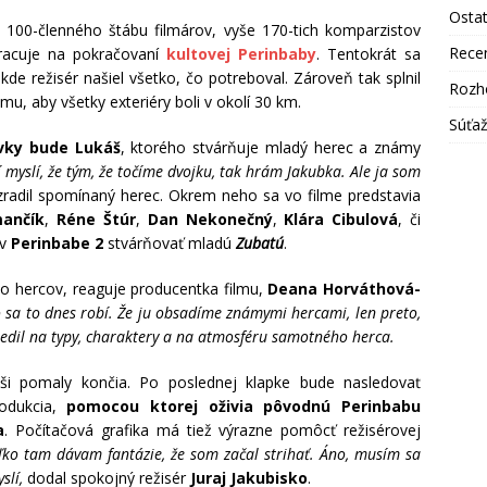
Osta
 100-členného štábu filmárov, vyše 170-tich komparzistov
Rece
pracuje na pokračovaní
kultovej Perinbaby
. Tentokrát sa
 kde režisér našiel všetko, čo potreboval. Zároveň tak splnil
Rozh
u, aby všetky exteriéry boli v okolí 30 km.
Súťa
vky bude Lukáš
, ktorého stvárňuje mladý herec a známy
myslí, že tým, že točíme dvojku, tak hrám Jakubka. Ale ja som
radil spomínaný herec. Okrem neho sa vo filme predstavia
ančík
,
Réne Štúr
,
Dan Nekonečný
,
Klára Cibulová
, či
 v
Perinbabe 2
stvárňovať mladú
Zubatú
.
to hercov, reaguje producentka filmu,
Deana Horváthová-
ko sa to dnes robí. Že ju obsadíme známymi hercami, len preto,
tredil na typy, charaktery a na atmosféru samotného herca.
iši pomaly končia. Po poslednej klapke bude nasledovať
rodukcia,
pomocou ktorej oživia pôvodnú Perinbabu
a
. Počítačová grafika má tiež výrazne pomôcť režisérovej
toľko tam dávam fantázie, že som začal strihať. Áno, musím sa
slí,
dodal spokojný režisér
Juraj Jakubisko
.