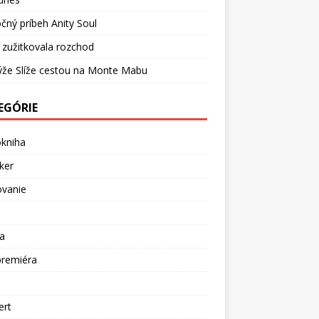
čný príbeh Anity Soul
 zužitkovala rozchod
ýže Slíže cestou na Monte Mabu
EGÓRIE
okniha
ker
ovanie
a
premiéra
a
ert