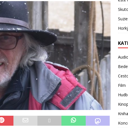
Skuto
Suzie
Hork
KAT
Audi
Bede
Cest
Film
Hudb
Kino
Knih
Konc