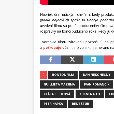
Napriek dramatickým chvíľam, kedy produkc
(
podľa najnovších správ sa zlodeja podarilo
uvedení filmu sa podľa producentky filmu sa
rozprávky na konci budúceho roka, kedy ju d
Tvorcovia filmu zároveň upozorňujú na p
a potrebuje vás
. Ide o zbierku zameranú n
BONTONFILM
DAN NEKONEČNÝ
GUILLIETA MASSIMA
IVAN ROMANČÍK
KLÁRA CIBULOVÁ
KUKNI NA TO
LU
PETR HAPKA
RÉNE ŠTÚR