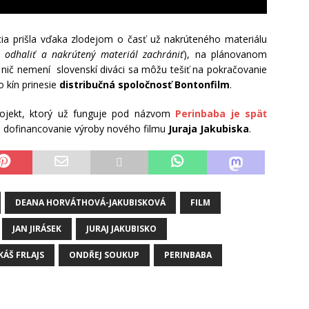
ia prišla vďaka zlodejom o časť už nakrúteného materiálu
 odhaliť a nakrútený materiál zachrániť
), na plánovanom
 nič nemení slovenskí diváci sa môžu tešiť na pokračovanie
o kín prinesie
distribučná spoločnosť Bontonfilm
.
rojekt, ktorý už funguje pod názvom
Perinbaba je späť
a dofinancovanie výroby nového filmu
Juraja Jakubiska
.
DEANA HORVÁTHOVÁ-JAKUBISKOVÁ
FILM
JAN JIRÁSEK
JURAJ JAKUBISKO
KÁŠ FRLAJS
ONDŘEJ SOUKUP
PERINBABA