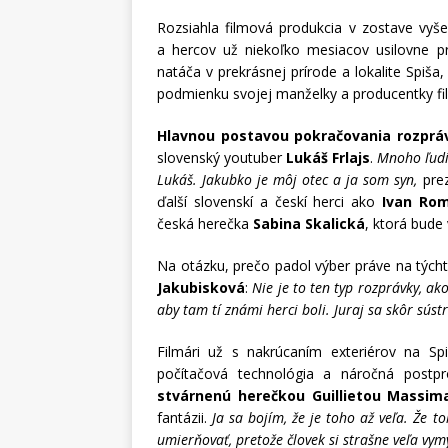
Rozsiahla filmová produkcia v zostave vyše
a hercov už niekoľko mesiacov usilovne 
natáča v prekrásnej prírode a lokalite Spiša,
podmienku svojej manželky a producentky film
Hlavnou postavou pokračovania rozprá
slovenský youtuber
Lukáš Frlajs
.
Mnoho ľudí 
Lukáš. Jakubko je môj otec a ja som syn,
prez
ďalší slovenskí a českí herci ako
Ivan Rom
česká herečka
Sabina Skalická
, ktorá bude
Na otázku, prečo padol výber práve na tých
Jakubisková
:
Nie je to ten typ rozprávky, a
aby tam tí známi herci boli. Juraj sa skôr sús
Filmári už s nakrúcaním exteriérov na Sp
počítačová technológia a náročná postp
stvárnenú herečkou Guillietou Massim
fantázii.
Ja sa bojím, že je toho až veľa. Že 
umierňovať, pretože človek si strašne veľa vymy