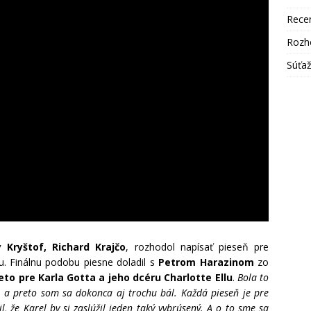
Rece
Rozh
Súťa
 Kryštof, Richard Krajčo
, rozhodol napísať pieseň pre
. Finálnu podobu piesne doladil s
Petrom Harazinom
zo
o pre Karla Gotta a jeho dcéru Charlotte Ellu
.
Bola to
, a preto som sa dokonca aj trochu bál. Každá pieseň je pre
l, že Karel by si zaslúžil jeden taký vybrúsený. A o to sme sa