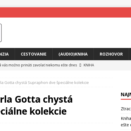
NZIA
CESTOVANIE
(AUDIO)KNIHA
ROZHOVOR
rá vás možno prinúti zavolať niekomu ešte dnes
KNIHA
ríbeh Anity Soul
HUDBA
la Gotta chystá Supraphon dve špeciálne kolekcie
tkovala rozchod
HUDBA
NAJ
íže cestou na Monte Mabu
HUDBA
rla Gotta chystá
a unikátny akustický koncert
HUDBA
ciálne kolekcie
Ztra
 svet plný tajomstiev
FILM
Kniha
ešte 
o posolstvo
HUDBA