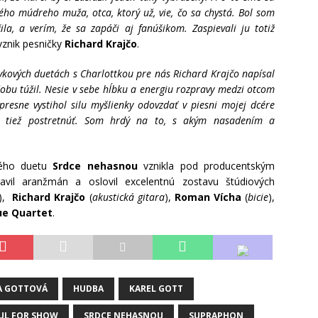
lého múdreho muža, otca, ktorý už, vie, čo sa chystá. Bol som
ila, a verím, že sa zapáči aj fanúšikom. Zaspievali ju totiž
vznik pesničky
Richard Krajčo
.
kových duetách s Charlottkou pre nás Richard Krajčo napísal
obu túžil. Nesie v sebe hĺbku a energiu rozpravy medzi otcom
resne vystihol silu myšlienky odovzdať v piesni mojej dcére
žu tiež postretnúť. Som hrdý na to, s akým nasadením a
vého duetu
Srdce nehasnou
vznikla pod producentským
ravil aranžmán a oslovil excelentnú zostavu štúdiových
),
Richard Krajčo
(
akustická gitara
),
Roman Vícha
(
bicie
),
ue Quartet
.
A GOTTOVÁ
HUDBA
KAREL GOTT
UL FOR SHOW
SRDCE NEHASNOU
SUPRAPHON