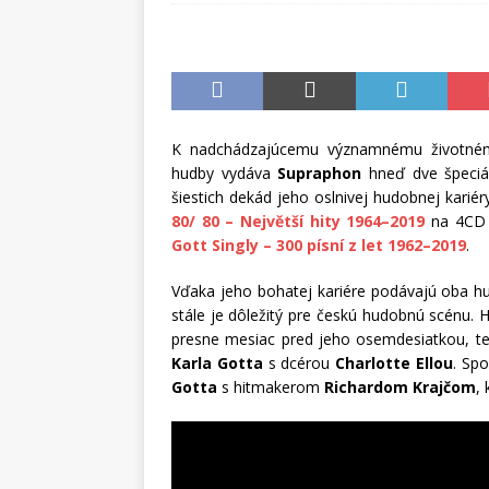
K nadchádzajúcemu významnému životnému
hudby vydáva
Supraphon
hneď dve špeciál
šiestich dekád jeho oslnivej hudobnej karié
80/ 80 – Největší hity 1964–2019
na 4CD 
Gott Singly – 300 písní z let 1962–2019
.
Vďaka jeho bohatej kariére podávajú oba 
stále je dôležitý pre českú hudobnú scénu.
presne mesiac pred jeho osemdesiatkou, 
Karla Gotta
s dcérou
Charlotte Ellou
. Sp
Gotta
s hitmakerom
Richardom Krajčom
,