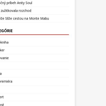
čný príbeh Anity Soul
 zužitkovala rozchod
ýže Slíže cestou na Monte Mabu
EGÓRIE
okniha
ker
ovanie
a
premiéra
a
ert
tné