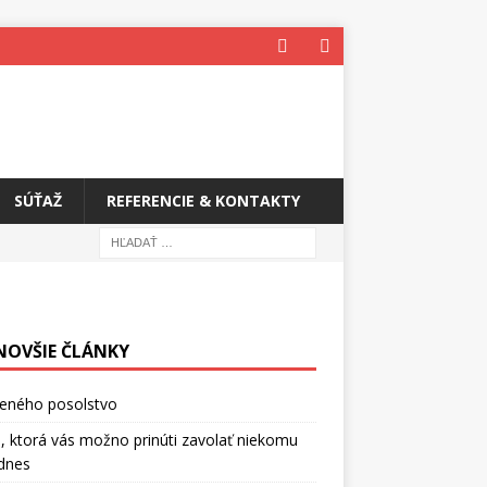
SÚŤAŽ
REFERENCIE & KONTAKTY
NOVŠIE ČLÁNKY
ceného posolstvo
, ktorá vás možno prinúti zavolať niekomu
dnes