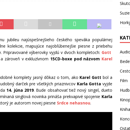
Skuto
Suzie
Hork
KAT
 jubileu najúspešnejšieho českého speváka populárnej
ne kolekcie, mapujúce najobľúbenejšie piesne z priebehu
Audi
ry. Pripravované výberovky vyjdú v dvoch kompletoch:
Gott
a zároveň v exkluzívnom
15CD-boxe pod názvom
Karel
Bede
Cest
hudobné komplety jasný dôkaz o tom, ako
Karel Gott
bol a
Film
 Hudobný darček pre všetkých priaznivcov
Karla Gotta
vyjde
teda
14. júna 2019
. Bude obsahovať tiež nový singel, dueto
Hudb
omínaná singlová novinka prináša prekvapivé spojenie
Karla
Kino
 ktorý je autorom novej piesne
Srdce nehasnou
.
Knih
Konc
Osta