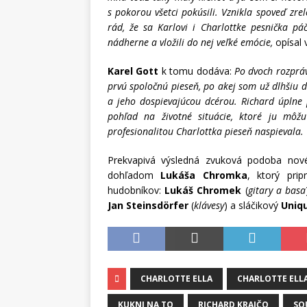
s pokorou všetci pokúsili. Vznikla spoveď zre
rád, že sa Karlovi i Charlottke pesnička páč
nádherne a vložili do nej veľké emócie,
opísal 
Karel Gott
k tomu dodáva:
Po dvoch rozpráv
prvú spoločnú pieseň, po akej som už dlhšiu d
a jeho dospievajúcou dcérou. Richard úplne p
pohľad na životné situácie, ktoré ju mô
profesionalitou Charlottka pieseň naspievala.
Prekvapivá výsledná zvuková podoba no
dohľadom
Lukáša Chromka
, ktorý prip
hudobníkov:
Lukáš Chromek
(
gitary a basa
Jan Steinsdörfer
(
klávesy
) a sláčikový
Uniq
CHARLOTTE ELLA
CHARLOTTE ELL
KUKNI NA TO
RICHARD KRAJČO
SO