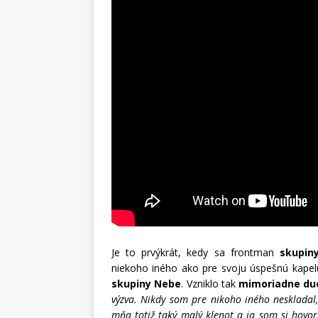
Je to prvýkrát, kedy sa frontman
skupiny
niekoho iného ako pre svoju úspešnú kapelu
skupiny Nebe
. Vzniklo tak
mimoriadne duet
výzva. Nikdy som pre nikoho iného neskladal
mňa totiž taký malý klenot a ja som si hovori