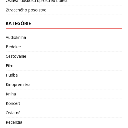
Oslava ľudskosti uprostred bolesti
Ztraceného posolstvo
KATEGÓRIE
Audiokniha
Bedeker
Cestovanie
Film
Hudba
Kinopremiéra
Kniha
Koncert
Ostatné
Recenzia