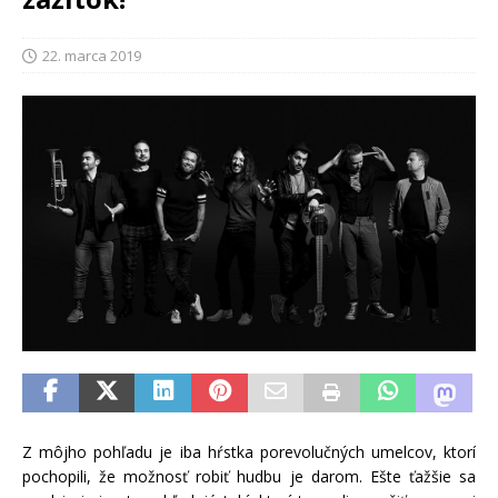
22. marca 2019
Z môjho pohľadu je iba hŕstka porevolučných umelcov, ktorí
pochopili, že možnosť robiť hudbu je darom. Ešte ťažšie sa