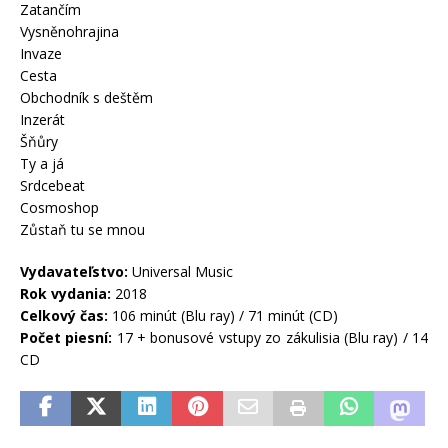
Zatančím
Vysněnohrajina
Invaze
Cesta
Obchodník s deštěm
Inzerát
Šňůry
Ty a já
Srdcebeat
Cosmoshop
Zůstaň tu se mnou
Vydavateľstvo:
Universal Music
Rok vydania:
2018
Celkový čas:
106 minút (Blu ray) / 71 minút (CD)
Počet piesní:
17 + bonusové vstupy zo zákulisia (Blu ray) / 14
CD