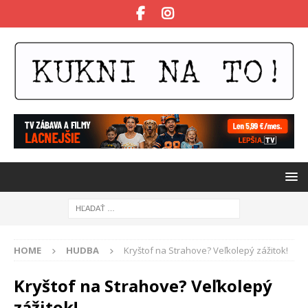
HOME
HUDBA
Kryštof na Strahove? Veľkolepý zážitok!
Kryštof na Strahove? Veľkolepý
zážitok!