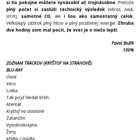
si ho pokojne môžete vynásobiť až trojnásobne
. Pretože
plný počet si zaslúži technický výsledok
(
obraz, zvuk,
strih
),
samotné CD
, ale
i šou ako samostatný celok
.
Veľkolepý zážitok plný hitov a plný pozitívnej energie.
Zhruba
dve hodiny som mal pocit, že svet je o niečo lepší.
Pavol Božík
100%
ZOZNAM TRACKOV (KRYŠTOF NA STRAHOVĚ):
BLU-RAY
Úvod
Intro
Lolita
Tak pojď hledat břeh
Atentát
Kryštof na stadióně
Zatančím
Vysněnokrajina
Ženy
Křídla z mýdla