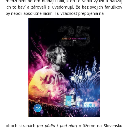
medzi nimi potom hľadajú takí, ktorí to vedia využiť a naozaj
ich to baví a zároveň si uvedomujú, že bez svojich fanúšikov
by neboli absolútne ničím. Tú vzácnosť prepojenia na
oboch stranách (
na pódiu i pod ním
) môžeme na Slovensku