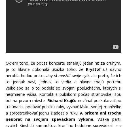
Okrem toho, že počas koncertu strieľajú jeden hit za druhým,
je to hlavne dokonalá ukážka toho, že
Kryštof
už dávno
nerobia hudbu preto, aby si
mastili svoje egá
, ale preto, že ich
to jednak baví, jednak to vedia a hlavne majú potrebu
veľkolepo sa o to podeliť so svojimi poslucháčmi, ktorých si
nesmierne vážia. Kontakt s publikom počas strahovskej šou
bol na prvom mieste.
Richard Krajčo
neváhal poskakovať po
tribúnach, podávať publiku ruky, vyznať lásku svojej manželke
a sprostredkovať jednu žiadosť o ruku.
A pritom ani trochu
neubrať na svojom speváckom výkone.
Vďaka partii
svojich šiestich kamarátov, ktorí ho hudobne sprevádzali a s