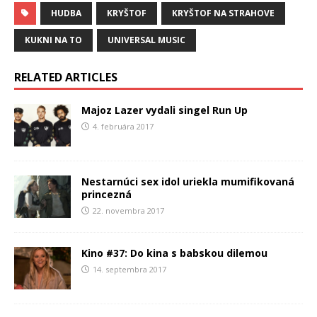
HUDBA
KRYŠTOF
KRYŠTOF NA STRAHOVE
KUKNI NA TO
UNIVERSAL MUSIC
RELATED ARTICLES
Majoz Lazer vydali singel Run Up
4. februára 2017
Nestarnúci sex idol uriekla mumifikovaná
princezná
22. novembra 2017
Kino #37: Do kina s babskou dilemou
14. septembra 2017