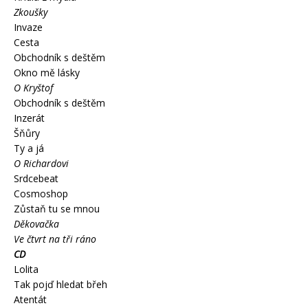
Zkoušky
Invaze
Cesta
Obchodník s deštěm
Okno mě lásky
O Kryštof
Obchodník s deštěm
Inzerát
Šňůry
Ty a já
O Richardovi
Srdcebeat
Cosmoshop
Zůstaň tu se mnou
Děkovačka
Ve čtvrt na tři ráno
CD
Lolita
Tak pojď hledat břeh
Atentát