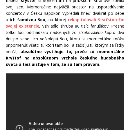
Kapela
Kryštof
si koncertom na pražskom Strahove splnila
svoj sen. Momentálne najväčší priestor na usporadúvanie
koncertov v Česku napokon vypredali hneď dvakrát po sebe
a ich
famóznu šou
, na ktorej
rekapitulovali štvrťstoročie
svojej existencie
, vzhliadlo zhruba 80 tisíc fanúšikov. Presne
toľko ľudí odchádzalo nadšených zo
strahovského kopca
dva
dni po sebe. Ich veľkolepá šou, ktorú si momentálne môžu
pripomenúť všetci tí, ktorí tam boli a zažiť ju tí, ktorým sa lístky
neušli,
absolútne vystihuje to, prečo sú momentálne
Kryštof na absolútnom vrchole českého hudobného
sveta a tiež uisťuje v tom, že sú tam právom
.