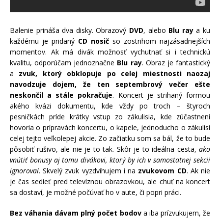
Balenie prináša dva disky. Obrazový
DVD
, alebo
Blu ray
a ku
každému je pridaný
CD nosič
so zostrihom najzásadnejších
momentov. Ak má divák možnosť vychutnať si i technickú
kvalitu, odporúčam jednoznačne
Blu ray
. Obraz je fantastický
a
zvuk, ktorý obklopuje po celej miestnosti naozaj
navodzuje dojem, že ten septembrový večer ešte
neskončil a stále pokračuje
. Koncert je strihaný formou
akého kvázi dokumentu, kde vždy po troch – štyroch
pesničkách príde krátky vstup zo zákulisia, kde zúčastnení
hovoria o prípravách koncertu, o kapele, jednoducho o zákulisí
celej tejto veľkolepej akcie. Zo začiatku som sa bál, že to bude
pôsobiť rušivo, ale nie je to tak. Skôr je to ideálna cesta,
ako
vnútiť bonusy aj tomu divákovi, ktorý by ich v samostatnej sekcii
ignoroval
. Skvelý zvuk vyzdvihujem i na
zvukovom CD
. Ak nie
je čas sedieť pred televíznou obrazovkou, ale chuť na koncert
sa dostaví, je možné počúvať ho v aute, či popri práci.
Bez váhania dávam plný počet bodov
a iba prízvukujem, že