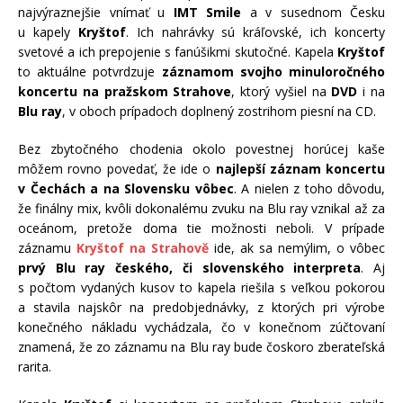
najvýraznejšie vnímať u
IMT Smile
a v susednom Česku
u kapely
Kryštof
. Ich nahrávky sú kráľovské, ich koncerty
svetové a ich prepojenie s fanúšikmi skutočné. Kapela
Kryštof
to aktuálne potvrdzuje
záznamom svojho minuloročného
koncertu na pražskom Strahove
, ktorý vyšiel na
DVD
i na
Blu ray
, v oboch prípadoch doplnený zostrihom piesní na CD.
Bez zbytočného chodenia okolo povestnej horúcej kaše
môžem rovno povedať, že ide o
najlepší záznam koncertu
v Čechách a na Slovensku vôbec
. A nielen z toho dôvodu,
že finálny mix, kvôli dokonalému zvuku na Blu ray vznikal až za
oceánom, pretože doma tie možnosti neboli. V prípade
záznamu
Kryštof na Strahově
ide, ak sa nemýlim, o vôbec
prvý Blu ray českého, či slovenského interpreta
. Aj
s počtom vydaných kusov to kapela riešila s veľkou pokorou
a stavila najskôr na predobjednávky, z ktorých pri výrobe
konečného nákladu vychádzala, čo v konečnom zúčtovaní
znamená, že zo záznamu na Blu ray bude čoskoro zberateľská
rarita.