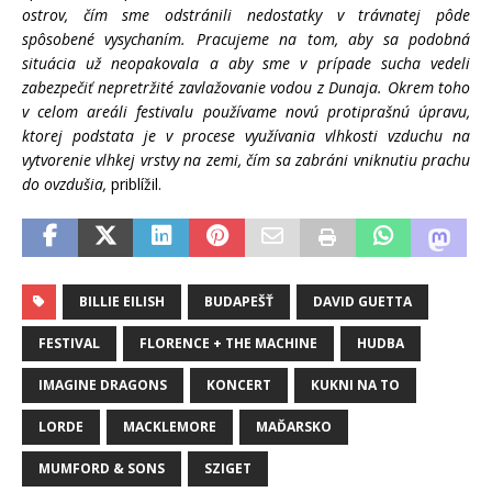
ostrov, čím sme odstránili nedostatky v trávnatej pôde
spôsobené vysychaním. Pracujeme na tom, aby sa podobná
situácia už neopakovala a aby sme v prípade sucha vedeli
zabezpečiť nepretržité zavlažovanie vodou z Dunaja. Okrem toho
v celom areáli festivalu používame novú protiprašnú úpravu,
ktorej podstata je v procese využívania vlhkosti vzduchu na
vytvorenie vlhkej vrstvy na zemi, čím sa zabráni vniknutiu prachu
do ovzdušia,
priblížil.
BILLIE EILISH
BUDAPEŠŤ
DAVID GUETTA
FESTIVAL
FLORENCE + THE MACHINE
HUDBA
IMAGINE DRAGONS
KONCERT
KUKNI NA TO
LORDE
MACKLEMORE
MAĎARSKO
MUMFORD & SONS
SZIGET