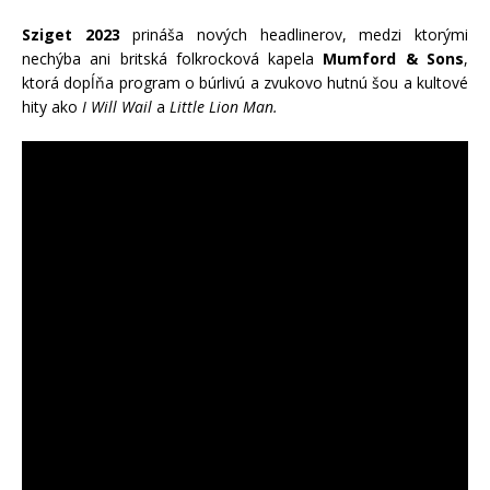
Sziget 2023
prináša nových headlinerov, medzi ktorými
nechýba ani britská folkrocková kapela
Mumford & Sons
,
ktorá dopĺňa program o búrlivú a zvukovo hutnú šou a kultové
hity ako
I Will Wail
a
Little Lion Man.