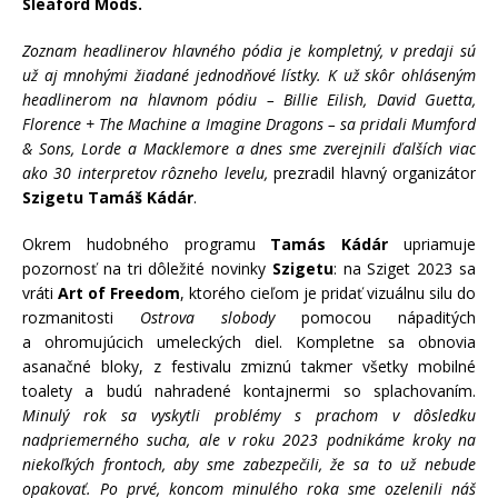
Sleaford Mods.
Zoznam headlinerov hlavného pódia je kompletný, v predaji sú
už aj mnohými žiadané jednodňové lístky. K už skôr ohláseným
headlinerom na hlavnom pódiu – Billie Eilish, David Guetta,
Florence + The Machine a Imagine Dragons – sa pridali Mumford
& Sons, Lorde a Macklemore a dnes sme zverejnili ďalších viac
ako 30 interpretov rôzneho levelu,
prezradil hlavný organizátor
Szigetu Tamáš Kádár
.
Okrem hudobného programu
Tamás Kádár
upriamuje
pozornosť na tri dôležité novinky
Szigetu
: na Sziget 2023 sa
vráti
Art of Freedom
, ktorého cieľom je pridať vizuálnu silu do
rozmanitosti
Ostrova slobody
pomocou nápaditých
a ohromujúcich umeleckých diel. Kompletne sa obnovia
asanačné bloky, z festivalu zmiznú takmer všetky mobilné
toalety a budú nahradené kontajnermi so splachovaním.
Minulý rok sa vyskytli problémy s prachom v dôsledku
nadpriemerného sucha, ale v roku 2023 podnikáme kroky na
niekoľkých frontoch, aby sme zabezpečili, že sa to už nebude
opakovať. Po prvé, koncom minulého roka sme ozelenili náš