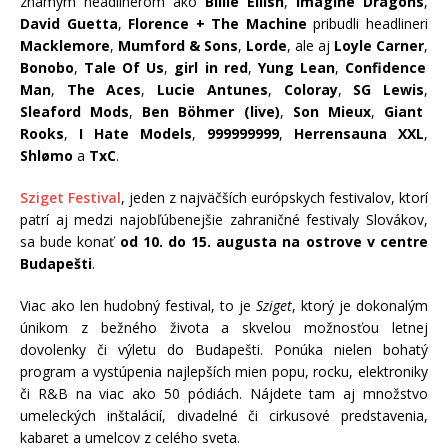
známym headlinerom ako
Billie Eilish
,
Imagine Dragons
,
David Guetta
,
Florence + The Machine
pribudli headlineri
Macklemore
,
Mumford & Sons
,
Lorde
, ale aj
Loyle Carner
,
Bonobo
,
Tale Of Us
,
girl in red
,
Yung Lean
,
Confidence
Man
,
The Aces
,
Lucie Antunes
,
Coloray
,
SG Lewis
,
Sleaford Mods
,
Ben Böhmer (live)
,
Son Mieux
,
Giant
Rooks
,
I Hate Models
,
999999999
,
Herrensauna XXL
,
Shlømo
a
TxC
.
Sziget Festival
, jeden z najväčších európskych festivalov, ktorí
patrí aj medzi najobľúbenejšie zahraničné festivaly Slovákov,
sa bude konať
od 10. do 15. augusta na ostrove v centre
Budapešti
.
Viac ako len hudobný festival, to je
Sziget
, ktorý je dokonalým
únikom z bežného života a skvelou možnosťou letnej
dovolenky či výletu do Budapešti. Ponúka nielen bohatý
program a vystúpenia najlepších mien popu, rocku, elektroniky
či R&B na viac ako 50 pódiách. Nájdete tam aj množstvo
umeleckých inštalácií, divadelné či cirkusové predstavenia,
kabaret a umelcov z celého sveta.