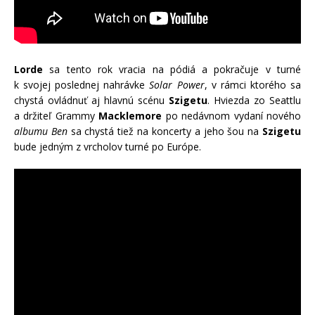
Lorde
sa tento rok vracia na pódiá a pokračuje v turné
k svojej poslednej nahrávke
Solar Power
, v rámci ktorého sa
chystá ovládnuť aj hlavnú scénu
Szigetu
. Hviezda zo Seattlu
a držiteľ Grammy
Macklemore
po nedávnom vydaní nového
albumu Ben
sa chystá tiež na koncerty a jeho šou na
Szigetu
bude jedným z vrcholov turné po Európe.