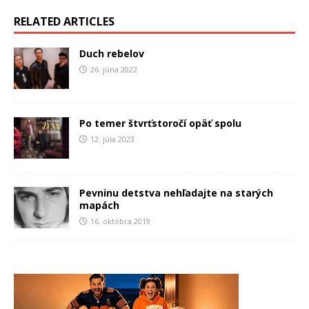
RELATED ARTICLES
Duch rebelov
26. júna 2022
Po temer štvrťstoročí opäť spolu
12. júla 2023
Pevninu detstva nehľadajte na starých
mapách
16. októbra 2019