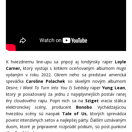
K hviezdnemu line-upu sa pripojí aj londýnsky raper
Loyle
Carner,
ktorý vystúpi s kritikmi oceňovaným albumom
Hugo
vydaným v roku 2022. Okrem neho sa predstaví americká
speváčka
Caroline Polachek
so skvelým novým albumom
Desire, I Want To Turn Into You
či švédsky raper
Yung Lean
,
ktorý je považovaný za jednu z najvplyvnejších postáv ranej
éry cloudového rapu. Popri nich sa na
Sziget
vracia stálica
elektronickej scény, producent
Bonobo
. Vychádzajúcou
hviezdou scény sú naopak
Tale of Us
, ktorých sprevádza
povesť intenzívnych setov a najlepšej párty. Ďalším uznávaným
duom, ktoré je pripravené rozprúdiť pódium, sú post-punkoví