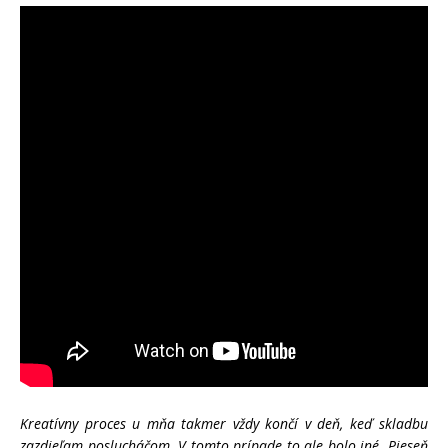
Kreatívny proces u mňa takmer vždy končí v deň, keď skladbu
zazdieľam poslucháčom. V tomto prípade to ale bolo iné. Pieseň