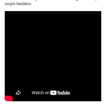
svojich fanúšikov.