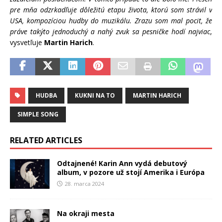
pre mňa odzrkadľuje dôležitú etapu života, ktorú som strávil v
USA, kompozíciou hudby do muzikálu. Zrazu som mal pocit, že
práve takýto jednoduchý a nahý zvuk sa pesničke hodí najviac
,
vysvetľuje
Martin Harich
.
HUDBA
KUKNI NA TO
MARTIN HARICH
SIMPLE SONG
RELATED ARTICLES
Odtajnené! Karin Ann vydá debutový
album, v pozore už stojí Amerika i Európa
28. marca 2024
Na okraji mesta