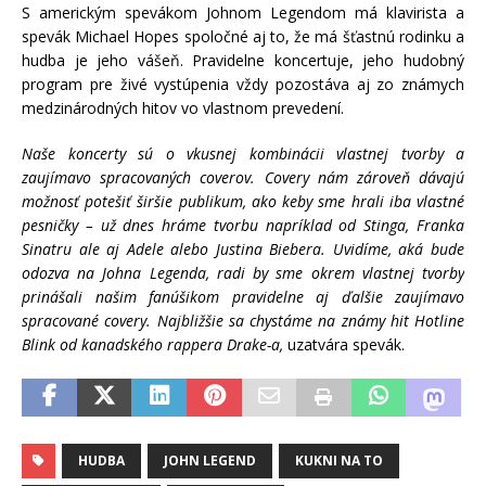
S americkým spevákom Johnom Legendom má klavirista a
spevák Michael Hopes spoločné aj to, že má šťastnú rodinku a
hudba je jeho vášeň. Pravidelne koncertuje, jeho hudobný
program pre živé vystúpenia vždy pozostáva aj zo známych
medzinárodných hitov vo vlastnom prevedení.
Naše koncerty sú o vkusnej kombinácii vlastnej tvorby a
zaujímavo spracovaných coverov. Covery nám zároveň dávajú
možnosť potešiť širšie publikum, ako keby sme hrali iba vlastné
pesničky – už dnes hráme tvorbu napríklad od Stinga, Franka
Sinatru ale aj Adele alebo Justina Biebera. Uvidíme, aká bude
odozva na Johna Legenda, radi by sme okrem vlastnej tvorby
prinášali našim fanúšikom pravidelne aj ďalšie zaujímavo
spracované covery. Najbližšie sa chystáme na známy hit Hotline
Blink od kanadského rappera Drake-a,
uzatvára spevák.
HUDBA
JOHN LEGEND
KUKNI NA TO