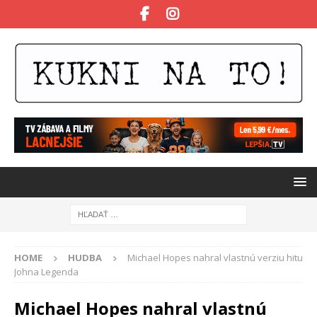
HOME
HUDBA
Michael Hopes nahral vlastnú verziu hitu
Johna Legenda
Michael Hopes nahral vlastnú