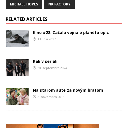
MICHAEL HOPES
NK FACTORY
RELATED ARTICLES
Kino #28: Začala vojna o planétu opíc
13. júla 2017
Kali v seriáli
28. septembra 2024
Na starom aute za novým bratom
2. novembra 2018