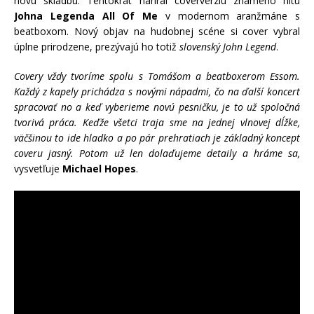
novú skladbu. Tentokrát nahral coververziu známeho hitu
Johna Legenda All Of Me
v modernom aranžmáne s
beatboxom. Nový objav na hudobnej scéne si cover vybral
úplne prirodzene, prezývajú ho totiž
slovenský John Legend
.
Covery vždy tvoríme spolu s Tomášom a beatboxerom Essom.
Každý z kapely prichádza s novými nápadmi, čo na ďalší koncert
spracovať no a keď vyberieme novú pesničku, je to už spoločná
tvorivá práca. Keďže všetci traja sme na jednej vlnovej dĺžke,
väčšinou to ide hladko a po pár prehratiach je základný koncept
coveru jasný. Potom už len dolaďujeme detaily a hráme sa,
vysvetľuje
Michael Hopes
.