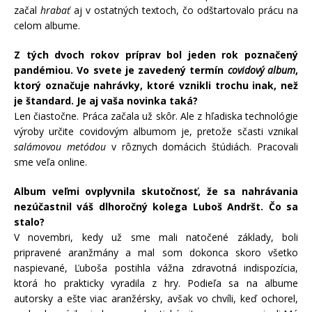
začal
hrabať
aj v ostatných textoch, čo odštartovalo prácu na
celom albume.
Z tých dvoch rokov príprav bol jeden rok poznačený
pandémiou. Vo svete je zavedený termín
covidový album
,
ktorý označuje nahrávky, ktoré vznikli trochu inak, než
je štandard. Je aj vaša novinka taká?
Len čiastočne. Práca začala už skôr. Ale z hľadiska technológie
výroby určite covidovým albumom je, pretože sčasti vznikal
salámovou metódou
v rôznych domácich štúdiách. Pracovali
sme veľa online.
Album veľmi ovplyvnila skutočnosť, že sa nahrávania
nezúčastnil váš dlhoročný kolega Luboš Andršt. Čo sa
stalo?
V novembri, kedy už sme mali natočené základy, boli
pripravené aranžmány a mal som dokonca skoro všetko
naspievané, Ľuboša postihla vážna zdravotná indispozícia,
ktorá ho prakticky vyradila z hry. Podieľa sa na albume
autorsky a ešte viac aranžérsky, avšak vo chvíli, keď ochorel,