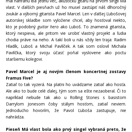
mal nahranú iba jednu vec, akustickú gitaru na prvom singli Má
vlast. V ďalších piesňach už ho musel zastúpiť náš dlhoročný
zvukár a výborný gitarista Pavel Marcel. Len v ďalšej Ľubošovej
autorskej skladbe som vyložene chcel, aby hosťoval niekto,
kto je podobný
guitar hero
ako Luboš. To znamená gitarista,
ktorý nespieva, ale pritom vie urobiť vlastný projekt a ľudia
chodia práve na neho. A takí boli u nás vždy len traja: Radim
Hladík, Luboš a Michal Pavlíček. A tak som oslovil Michala
Pavlíčka, ktorý svoju účasť poňal vyslovene ako poctu
staršiemu kolegovi.
Pavel Marcel je aj novým členom koncertnej zostavy
Framus Five?
Zatiaľ to tak vyzerá. Na platni ho uvádzame zatiaľ ako hosťa.
Ale ako to bude celé ďalej, tým som sa ešte nezaoberal. Či to
napríklad nebude tak ako u Rolling Stones s basistom
Darrylom Jonesom čoby stálym hosťom, zatiaľ neviem.
Jednoducho hovorím, že Pavol Ľuboša zastupuje, nie
nahrádza.
Pieseň Má vlast bola ako prvý singel vybraná preto, že