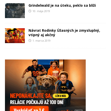
Grindelwald je na úteku, peklo sa blíži
10. mája 2019
Návrat Rodinky Úžasných je zmysluplný,
vtipný aj akčný
1. marca 2019