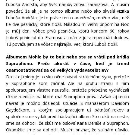
Ľuboša Andršta, aby Svět naruby znovu zaranžoval. A musím
povedať, že ak je na tomto albume niečo ako skvelá vizitka
Ľuboša Andršta, je to práve tento aranžmán, možno viac, než
tie dve pesničky, ktoré zložil. Náladou mi veľmi pripomína Noc
je můj den, vôbec prvú pesničku, ktorú koncom 60. rokov
Luboš priniesol do Framusu a máme ju v repertoári dodnes.
Tú považujem za vôbec najkrajšiu vec, ktorú Luboš zložil.
Albumom Mohlo by to bejt nebe ste sa vrátil pod krídla
Supraphonu. Prečo akurát v čase, keď je trend
osamostatňovať sa od veľkých vydavateľstiev?
Do istej miery je to skutočne návrat strateného syna, pretože
v Supraphone som začínal. Ale na druhú stranu s ním
spolupracujem vlastne neustále, pretože priebežne vychádzali
rôzne reedície, na ktoré mal Supraphon práva. Avšak aj tento
návrat je možno dôsledok situácie. S manažérom Davidom
Gaydečkom, s ktorým spolupracujem už pätnásť rokov a
spoločne sme vydali predchádzajúci album Sto roků na ceste,
sme sa dohodli, že skúsime osloviť Karla Deniše a Supraphon.
Okamžite sme sa dohodli. Musím priznať, že sa nám uľavilo,