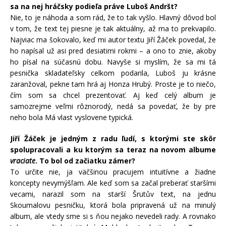
sa na nej hráčsky podieľa práve Luboš Andršt?
Nie, to je náhoda a som rád, že to tak vyšlo. Hlavný dôvod bol
v tom, že text tej piesne je tak aktuálny, až ma to prekvapilo.
Najviac ma šokovalo, keď mi autor textu Jiří Žáček povedal, že
ho napísal už asi pred desiatimi rokmi – a ono to znie, akoby
ho písal na súčasnú dobu. Navyše si myslím, že sa mi tá
pesnička skladateľsky celkom podarila, Luboš ju krásne
zaranžoval, pekne tam hrá aj Honza Hrubý. Proste je to niečo,
čím som sa chcel prezentovať. Aj keď celý album je
samozrejme veľmi rôznorodý, nedá sa povedať, že by pre
neho bola Má vlast vyslovene typická.
Jiří Žáček je jedným z radu ľudí, s ktorými ste skôr
spolupracovali a ku ktorým sa teraz na novom albume
vraciate
. To bol od začiatku zámer?
To určite nie, ja väčšinou pracujem intuitívne a žiadne
koncepty nevymýšľam. Ale keď som sa začal preberať staršími
vecami, narazil som na starší Šrutův text, na jednu
Skoumalovu pesničku, ktorá bola pripravená už na minulý
album, ale vtedy sme si s ňou nejako nevedeli rady. A rovnako