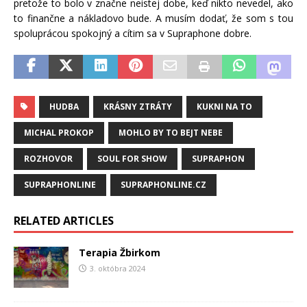
pretože to bolo v značne neistej dobe, keď nikto nevedel, ako
to finančne a nákladovo bude. A musím dodať, že som s tou
spoluprácou spokojný a cítim sa v Supraphone dobre.
HUDBA
KRÁSNY ZTRÁTY
KUKNI NA TO
MICHAL PROKOP
MOHLO BY TO BEJT NEBE
ROZHOVOR
SOUL FOR SHOW
SUPRAPHON
SUPRAPHONLINE
SUPRAPHONLINE.CZ
RELATED ARTICLES
Terapia Žbirkom
3. októbra 2024