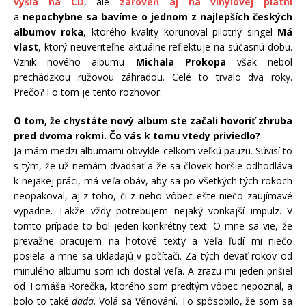
vyšla na CD
, ale
zároveň aj na vinylovej platni
a
nepochybne sa bavíme o jednom z najlepších českých
albumov roka
, ktorého kvality korunoval pilotný singel
Má
vlast
, ktorý neuveriteľne aktuálne reflektuje na súčasnú dobu.
Vznik nového albumu
Michala Prokopa
však nebol
prechádzkou ružovou záhradou. Celé to trvalo dva roky.
Prečo? I o tom je tento rozhovor.
O tom, že chystáte nový album ste začali hovoriť zhruba
pred dvoma rokmi. Čo vás k tomu vtedy priviedlo?
Ja mám medzi albumami obvykle celkom veľkú pauzu. Súvisí to
s tým, že už nemám dvadsať a že sa človek horšie odhodláva
k nejakej práci, má veľa obáv, aby sa po všetkých tých rokoch
neopakoval, aj z toho, či z neho vôbec ešte niečo zaujímavé
vypadne. Takže vždy potrebujem nejaký vonkajší impulz. V
tomto prípade to bol jeden konkrétny text. O mne sa vie, že
prevažne pracujem na hotové texty a veľa ľudí mi niečo
posiela a mne sa ukladajú v počítači. Za tých deväť rokov od
minulého albumu som ich dostal veľa. A zrazu mi jeden prišiel
od Tomáša Rorečka, ktorého som predtým vôbec nepoznal, a
bolo to také
dada
. Volá sa Věnování. To spôsobilo, že som sa