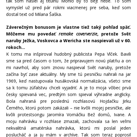
tak som našiel aj titulnú Mohlo by to bejt nebe. To som
vymyslel už pred pár rokmi viacmenej pre seba, keď som
dostal text od Milana Šaška.
Záverečným bonusom je vlastne tiež taký pohľad späť.
Môžeme mu povedať
remake coververzie
, pretože Svět
naruby Ježka, Voskovca a Wericha ste naspievali už v 60.
rokoch…
K tomu ma inšpiroval hudobný publicista Pepa Vlček. Bavili
sme sa pred časom o tom, že pripravujem novú platňu a on
mi navrhol, aby som znovu naspieval Svět naruby, pretože
začína byť zase aktuálny. My sme tú pesničku nahrali na jar
1969, keď nastupovala husákovská normalizácia, všetci sme
sa k tomu zúfalstvu chceli vyjadriť. A je to moja vôbec prvá
česky spievaná vec, predtým som spieval výhradne anglicky.
Bola nahraná pre poslednú rozhlasovú Hojdačku Jirku
Černého, ktorú potom zakázali – nie kvôli mojej pesničke, ale
kvôli protestsongu Jaromíra Vomáčku Bež domů, Ivane. A
moju nahrávku v rozhlase zmazali, zachovala sa len veľmi
nekvalitná amatérska nahrávka, ktorú mi poslal jeden
poslucháč a ja ju mám v archíve. Tak som teraz poprosil