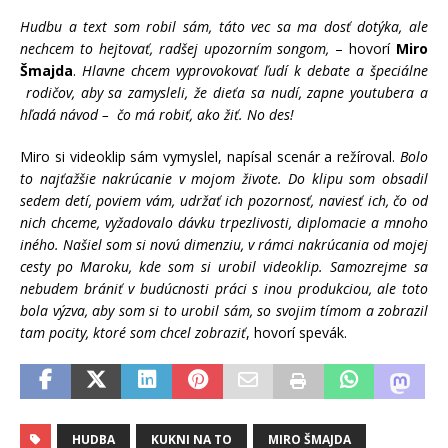
Hudbu a text som robil sám, táto vec sa ma dosť dotýka, ale
nechcem to hejtovať, radšej upozorním songom,
– hovorí
Miro
Šmajda
.
Hlavne chcem vyprovokovať ľudí k debate a špeciálne
rodičov, aby sa zamysleli, že dieťa sa nudí, zapne youtubera a
hľadá návod – čo má robiť, ako žiť. No des!
Miro si videoklip sám vymyslel, napísal scenár a režíroval.
Bolo
to najťažšie nakrúcanie v mojom živote. Do klipu som obsadil
sedem detí, poviem vám, udržať ich pozornosť, naviesť ich, čo od
nich chceme, vyžadovalo dávku trpezlivosti, diplomacie a mnoho
iného. Našiel som si novú dimenziu, v rámci nakrúcania od mojej
cesty po Maroku, kde som si urobil videoklip. Samozrejme sa
nebudem brániť v budúcnosti práci s inou produkciou, ale toto
bola výzva, aby som si to urobil sám, so svojim tímom a zobrazil
tam pocity, ktoré som chcel zobraziť
, hovorí spevák.
HUDBA
KUKNI NA TO
MIRO ŠMAJDA