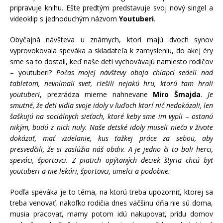
pripravuje knihu. Ešte predtým predstavuje svoj nový singel a
videoklip s jednoduchým názvom
Youtuberi
.
Obyčajná návšteva u známych, ktorí majú dvoch synov
vyprovokovala speváka a skladateľa k zamysleniu, do akej éry
sme sa to dostali, keď naše deti vychovávajú namiesto rodičov
– youtuberi?
Počas mojej návštevy obaja chlapci sedeli nad
tabletom, nevnímali svet, riešili nejakú hru, ktorú tam hrali
youtuberi
, prezrádza mierne nahnevane
Miro Šmajda
.
Je
smutné, že deti vidia svoje idoly v ľuďoch ktorí nič nedokázali, len
šaškujú na sociálnych sieťach, ktoré keby sme im vypli – ostanú
nikým, budú z nich nuly. Naše detské idoly museli niečo v živote
dokázať, mať vzdelanie, kus ťažkej práce za sebou, aby
presvedčili, že si zaslúžia náš obdiv. A je jedno či to boli herci,
speváci, športovci. Z piatich opýtaných deciek štyria chcú byť
youtuberi a nie lekári, športovci, umelci a podobne.
Podľa speváka je to téma, na ktorú treba upozorniť, ktorej sa
treba venovať, nakoľko rodičia dnes väčšinu dňa nie sú doma,
musia pracovať, mamy potom idú nakupovať, prídu domov