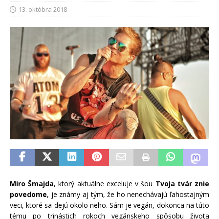
13. októbra 2018
Miro Šmajda
, ktorý aktuálne exceluje v šou
Tvoja tvár znie
povedome
, je známy aj tým, že ho nenechávajú ľahostajným
veci, ktoré sa dejú okolo neho. Sám je vegán, dokonca na túto
tému po trinástich rokoch vegánskeho spôsobu života