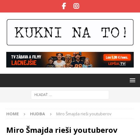
HOME
HUDBA
Miro Šmajda rieši youtuberov
Miro Šmajda rieši youtuberov