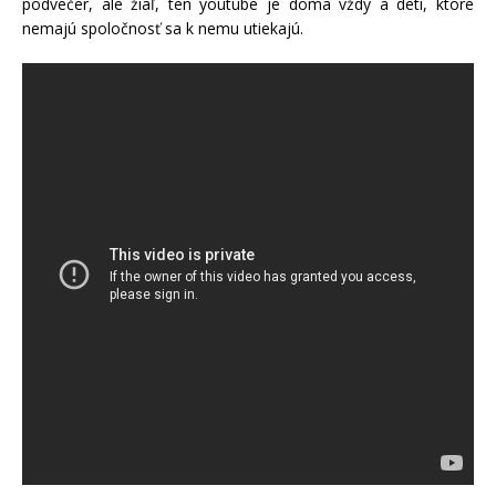
podvečer, ale žiaľ, ten youtube je doma vždy a deti, ktoré
nemajú spoločnosť sa k nemu utiekajú.