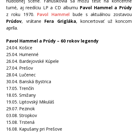
hudobnej scéne. Fanúšikovia sa môžu tešiť na koncertné
turné, aj reedíciu LP a CD albumu
Pavol Hammel a Prúdy
z roku 1970.
Pavol Hammel
bude s aktuálnou zostavou
Prúdov
, vrátane
Fera Grigláka
, koncertovať už koncom
apríla.
Pavol Hammel a Prúdy – 60 rokov legendy
24.04. Košice
25.04. Humenné
26.04. Bardejovské Kúpele
27.04. Prešov
28.04. Lučenec
30.04. Banská Bystrica
17.05. Trenčín
18.05. Smižany
19.05. Liptovský Mikuláš
29.07. Pezinok
03.08. Stropkov
15.08. Trstená
16.08. Kapušany pri Prešove