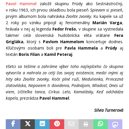
Pavol Hammel
založil skupinu Prúdy ako šestnásťročný,
v roku 1963, ich prvou skladbou bola pieseň
Spievam si pieseň
,
prvým albumom bola nahrávka
Zvoňte zvonky
. Ku kapele sa už
2 roky po vzniku pripojil aj fenomenálny
Marián Varga
,
hrávala v nej aj legenda
Fedor Frešo
, v skupine sa vystriedala
takmer celá slovenská hudobnícka elita vrátane
Fera
Grigláka
, ktorý s
Pavlom Hammelom
koncertuje dodnes.
Kľúčovými osobami boli pre
Pavla Hammela
a
Prúdy
aj
textári
Boris Filan
a
Kamil Peteraj
.
V
šetci sa tešíme a zahráme výber toho najlepšieho čo skupina
vytvorila a nahrala za celý čas svojej existencie, medzi inými aj
hity ako Zvoňte zvonky, Koče plné ruží, Medulienka, Princezná
zlatovláska, Nepoviem ti dovidenia, Podnájom, Mladosť, Dnes už
viem, Učiteľka tanca, Cirkus Leto, Kamalásky, Keď odchádza
kapela,
prezrádza
Pavol Hammel
.
Silvia Turnerová