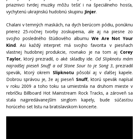
priaznivci tvrdej muziky môžu tešiť i na špeciálneho hosťa,
vychytenú ukrajinskú hudobnú skupinu
Jinjer
.
Chalani v temných maskách, na dych berúcom pódiu, ponúknu
prierez 25-ročnej tvorby zoskupenia, ale aj na piesne zo
svojho posledného štúdiového albumu
We Are Not Your
Kind
. Asi každý interpret má svojho favorita v piesňach
vlastnej hudobnej produkcie, rovnako je na tom aj
Corey
Taylor
, ktorý prezradil, o aké skladby ide.
Od Slipknotu mám
najradšej pieseň Snuff a od Stone Sour to je Song 3
, prezradil
spevák, ktorý okrem
Slipknotu
pôsobí aj v ďalšej kapele.
Dobrou správou je, že aj pieseň
Snuff
, ktorú spevák napísal
v roku 2009 a toho toku sa umiestnila na druhom mieste v
rebríčku Billboard Hot Mainstream Rock Tracks, a zároveň sa
stala najpredávanejším singlom kapely, bude súčasťou
horúceho set listu na bratislavskom koncerte.