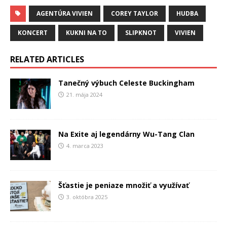
AGENTÚRA VIVIEN
COREY TAYLOR
HUDBA
KONCERT
KUKNI NA TO
SLIPKNOT
VIVIEN
RELATED ARTICLES
Tanečný výbuch Celeste Buckingham
21. mája 2024
Na Exite aj legendárny Wu-Tang Clan
4. marca 2023
Šťastie je peniaze množiť a využívať
3. októbra 2025