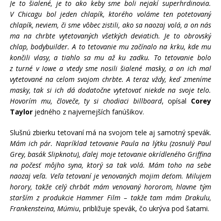
Je to šialené, je to ako keby sme boli nejakí superhrdinovia.
V Chicagu bol jeden chlapík, ktorého voláme ten potetovaný
chlapík, neviem, či sme vôbec zistili, ako sa naozaj volá, a on nás
ma na chrbte vytetovaných všetkých deviatich. Je to obrovský
chlap, bodybuilder. A to tetovanie mu začínalo na krku, kde mu
končili vlasy, a tiahlo sa mu až ku zadku. To tetovanie bolo
z turné v Iowe a vtedy sme nosili šialené masky, a on ich mal
vytetované na celom svojom chrbte. A teraz vždy, keď zmeníme
masky, tak si ich dá dodatočne vytetovať niekde na svoje telo.
Hovorím mu, človeče, ty si chodiaci billboard
, opísal
Corey
Taylor
jedného z najvernejších fanúšikov.
Slušnú zbierku tetovaní má na svojom tele aj samotný spevák.
Mám ich pár. Napríklad tetovanie Paula na lýtku (zosnulý Paul
Grey, basák Slipknotu), ďalej moje tetovanie okrídleného Griffina
na počesť môjho syna, ktorý sa tak volá. Mám toho na sebe
naozaj veľa. Veľa tetovaní je venovaných mojim deťom. Milujem
horory, takže celý chrbát mám venovaný hororom, hlavne tým
starším z produkcie Hammer Film – takže tam mám Drakulu,
Frankensteina, Múmiu
, približuje spevák, čo ukrýva pod šatami.