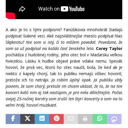
A ako je to s tými podpismi? Fanúšikovia mnohokrát žiadajú
podpísať šialené veci. Aké najzvláštnejšie miesto podpísal hlas
Slipknotu?
Nie som si istý, či to môžem povedať. Povedzme, že
som sa už podpísal na každú časť ženského tela.
Corey Taylor
pochádza z hudobnej rodiny, jeho otec bol v Maďarsku veľkou
hviezdou. Lásku k hudbe objavil práve vďaka nemu. Spevák
hovorí, že prvá vec, ktorú ho otec naučil, bola, že keď ak je
niekto z kapely chorý, tak to publiku nemajú vôbec hovoriť,
pretože ich to netrápi.
Ja robím úplný opak. Ja publiku vždy
poviem, že som chorý, pretože im chcem ukázať, že to, že na ten
koncert kvôli nim aj tak nastúpim, je pre mňa dôležitejšie. Počas
svojej 25-ročnej kariéry som zrušil len štyri koncerty a som na to
veľmi hrdý
, hovorí muzikant.