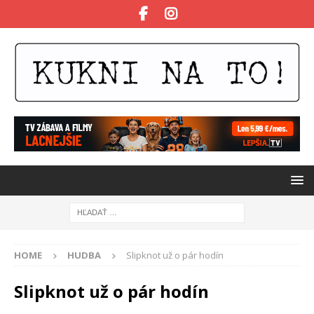
HOME
HUDBA
Slipknot už o pár hodín
Slipknot už o pár hodín