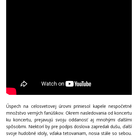
Úspech na celosvetovej úrovni priniesol kapele nespočetné
množstvo verných fanúšikov. Okrem nasledovania od koncertu
ku koncertu, prejavujú svoju oddanosť aj mnohými ďalšími
spôsobmi. Niektorí by pre podpis doslova zapredali dušu, ďalší
svoje hudobné idoly, vďaka tetovaniam, nosia stále so sebou.