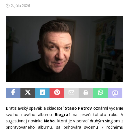
2. júla 2026
Bratislavský spevák a skladateľ
Stano Petrov
oznámil vydanie
svojho nového albumu
Biograf
na jeseň tohoto roku. V
sugestívnej novinke
Nebo
, ktorá je v poradí druhým singlom z
pripravovaného albumu, sa prihovára svojmu 7 ročnému