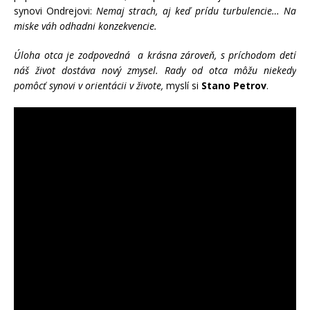
synovi Ondrejovi:
Nemaj strach, aj keď prídu turbulencie… Na
miske váh odhadni konzekvencie.
Úloha otca je zodpovedná a krásna zároveň, s príchodom detí
náš život dostáva nový zmysel. Rady od otca môžu niekedy
pomôcť synovi v orientácii v živote,
myslí si
Stano Petrov
.