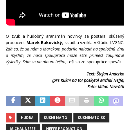
O zvuk a hudobný aranžmán novinky sa postaral skúsený
producent
Marek Rakovický
, skladba vznikla v štúdiu LVGNC.
Zdá sa, že sa nám s Marekom podarilo naladiť na spoločnú vlnu
a myslím, že naša spolupráca môže ešte priniesť zaujímavé
výsledky. Sám sa na album teším
, teší sa zo spolupráce spevák.
Text: Štefan Anderko
(pre Kukni na to! poskytol Michal Neffe)
Foto: Milan Navrátil
HUDBA
KUKNI NA TO
KUKNINATO.SK
MICHAL NEFFE
NEFFE PRODUCTION