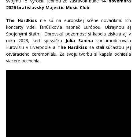
svojmu 15. výročiu. Jednou zo zastávok bude
14. novembra
2026 bratislavský Majestic Music Club
.
The Hardkiss
nie sú na európskej scéne nováčikmi. Ich
koncerty videli fanúšikovia naprieč Európou, Ukrajinou aj
Spojenými štátmi. Obrovskú pozornosť si kapela získala aj v
roku 2023, keď speváčka
Julia Sanina
spolumoderovala
Eurovíziu v Liverpoole a
The Hardkiss
sa stali súčasťou jej
otváracieho ceremoniálu. Za svoju tvorbu si kapela odniesla
viaceré ocenenia.