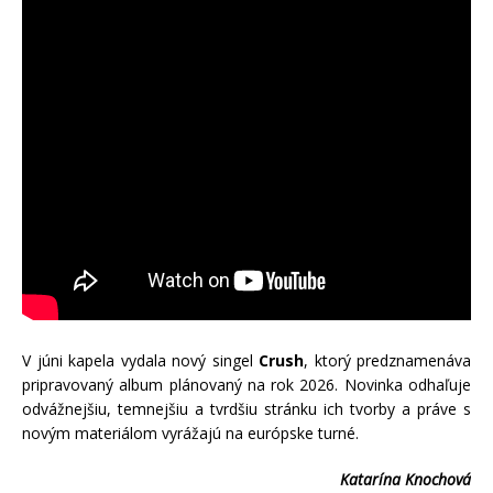
V júni kapela vydala nový singel
Crush
, ktorý predznamenáva
pripravovaný album plánovaný na rok 2026. Novinka odhaľuje
odvážnejšiu, temnejšiu a tvrdšiu stránku ich tvorby a práve s
novým materiálom vyrážajú na európske turné.
Katarína Knochová