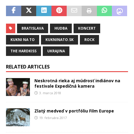
BRATISLAVA
HUDBA
KONCERT
KUKNI NA TO
KUKNINATO.SK
ROCK
THE HARDKISS
UKRAJINA
RELATED ARTICLES
Neskrotná rieka aj múdrosť indiánov na
festivale Expedičná kamera
3. marca 2018
Zlatý medveď v portfóliu Film Europe
19. februára 2017