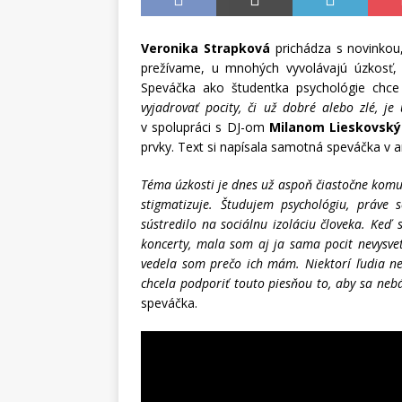
Veronika Strapková
prichádza s novinkou
prežívame, u mnohých vyvolávajú úzkosť,
Speváčka ako študentka psychológie chce
vyjadrovať pocity, či už dobré alebo zlé, je
v spolupráci s DJ-om
Milanom Lieskovsk
prvky. Text si napísala samotná speváčka v a
Téma úzkosti je dnes už aspoň čiastočne komun
stigmatizuje. Študujem psychológiu, práv
sústredilo na sociálnu izoláciu človeka. Keď
koncerty, mala som aj ja sama pocit nevysve
vedela som prečo ich mám. Niektorí ľudia nev
chcela podporiť touto piesňou to, aby sa nebá
speváčka.