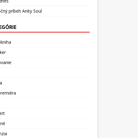
dnes
čný príbeh Anity Soul
EGÓRIE
okniha
ker
ovanie
a
premiéra
a
ert
tné
nzia