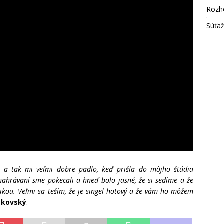
Rozh
Súťa
 a tak mi veľmi dobre padlo, keď prišla do môjho štúdia
ahrávaní sme pokecali a hneď bolo jasné, že si sedíme a že
ikou. Veľmi sa teším, že je singel hotový a že vám ho môžem
eskovský
.