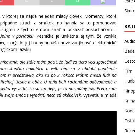
ešte 
Skuto
, v ktorej sa nájde nejeden mladý človek. Momenty, ktoré
 prípadne strach a smútok, no hanbia sa to pomenovať.
KAT
 stigmu z týchto emócií sňať a odkázať poslucháčom –
 úplne v poriadku
. Pesnička je unikátna aj tým, že vznikla
Audi
ým
, ktorý do jej hudby prináša nové zaujímavé elektronické
nglickom jazyku.
Bede
Cest
ikovaná, ale stále mám pocit, že ľudí za tieto veci spoločnosť
e som skončila bakalára a veľa tém sa v období pandémie
Film
 som si predstavila, ako sa po 2 rokoch vrátim medzi ľudí na
Hudb
tliteľnej tiesne a obáv. U mňa boli racionálne odôvodnené a
edia vysvetliť, čo sa im deje, je to normálny jav. Preto som
Kino
li svoje emócie vyjadriť, nech sú akékoľvek
, vysvetľuje mladá
Knih
Konc
Osta
Rece