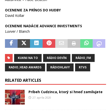
OCENENIE ZA PRÍNOS DO HUDBY
David Kollar
OCENENIE NADÁCIE ADVANCE INVESTMENTS
Luvver / Blanch
KUKNI NA TO
RÁDIO DEVÍN
RÁDIO_FM
RADIO_HEAD AWARDS
RÁDIOHLAVY
RTVS
RELATED ARTICLES
Príbeh Cudzinca, ktorý si hneď zamilujete
27. apríla 2020