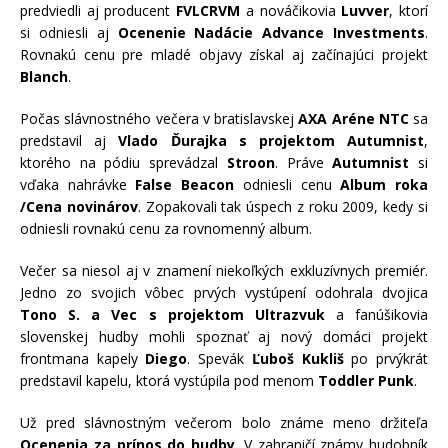
predviedli aj producent
FVLCRVM
a nováčikovia
Luvver
, ktorí
si odniesli aj
Ocenenie Nadácie Advance Investments
.
Rovnakú cenu pre mladé objavy získal aj začínajúci projekt
Blanch
.
Počas slávnostného večera v bratislavskej
AXA Aréne NTC
sa
predstavil aj
Vlado Ďurajka s projektom Autumnist
,
ktorého na pódiu sprevádzal
Stroon
. Práve
Autumnist
si
vďaka nahrávke
False Beacon
odniesli cenu
Album roka
/Cena novinárov
. Zopakovali tak úspech z roku 2009, kedy si
odniesli rovnakú cenu za rovnomenný album.
Večer sa niesol aj v znamení niekoľkých exkluzívnych premiér.
Jedno zo svojich vôbec prvých vystúpení odohrala dvojica
Tono S. a Vec s projektom Ultrazvuk
a fanúšikovia
slovenskej hudby mohli spoznať aj nový domáci projekt
frontmana kapely
Diego
. Spevák
Ľuboš Kukliš
po prvýkrát
predstavil kapelu, ktorá vystúpila pod menom
Toddler Punk
.
Už pred slávnostným večerom bolo známe meno držiteľa
Ocenenia za prínos do hudby
. V zahraničí známy hudobník