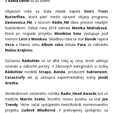
a
Rádia Devín
sú už známi.
Objavom roka sa stala mladá kapela
Don’t Trust
Butterflies
, ktorá patrí medzi výrazné objavy programu
Demovnica_FM
, v ktorom
Rádio_FM
dáva priestor mladým
hudobníkom. Debut roka 2018 nahrala
Monika Midriaková
,
ktorá po rozpade projektu
Monikino kino
vystupuje pod
menom
Leto s Monikou
. Skladbou roka sa stal
Slovák
rapera
Veca
a hlavnú cenu
Album roka
získala
Para
za nahrávku
Našou krajinou
.
Súčasťou
Rádiohláv
sú už dlhé roky aj ceny, ktoré udeľujú
novinári a odborné poroty. V žánrových kategóriách si sošky
Rádiohláv
rozdelili
Strapo
,
Banda
, producent
Subtension
,
Catastrofy
ale aj zástupca experimentálnej scény
Jonáš
Gruska
.
Moderátorom ostatného ročníka
Radio_Head Awards
bol už
tradične
Martin Staňo
, ktorého novou posilou sa stal
Joe
Trendy
. Večer začal vystúpením niekoľkokrát nominovaného
projektu
Ľudové Mladistvá
. V prekvapivej spolupráci sa