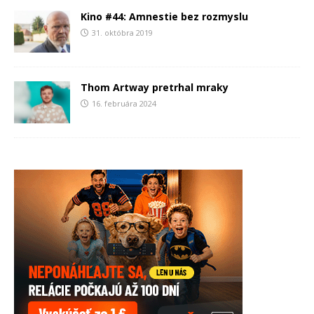
Kino #44: Amnestie bez rozmyslu
31. októbra 2019
Thom Artway pretrhal mraky
16. februára 2024