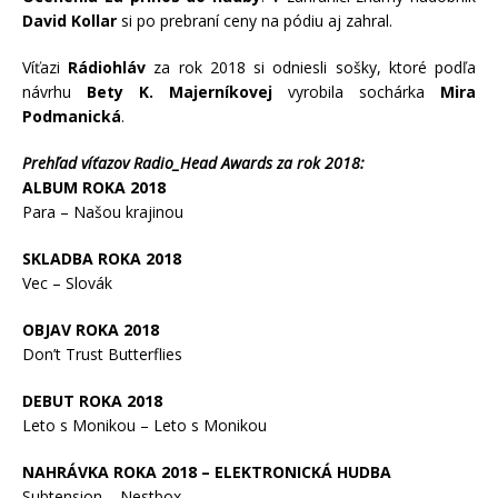
David Kollar
si po prebraní ceny na pódiu aj zahral.
Víťazi
Rádiohláv
za rok 2018 si odniesli sošky, ktoré podľa
návrhu
Bety K. Majerníkovej
vyrobila sochárka
Mira
Podmanická
.
Prehľad víťazov Radio_Head Awards za rok 2018:
ALBUM ROKA 2018
Para – Našou krajinou
SKLADBA ROKA 2018
Vec – Slovák
OBJAV ROKA 2018
Don’t Trust Butterflies
DEBUT ROKA 2018
Leto s Monikou – Leto s Monikou
NAHRÁVKA ROKA 2018 – ELEKTRONICKÁ HUDBA
Subtension – Nestbox