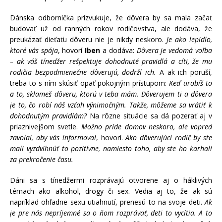
Dánska odborníčka prízvukuje, že dôvera by sa mala začať
budovať už od ranných rokov rodičovstva, ale dodáva, že
preukázať dieťaťu dôveru nie je nikdy neskoro.
Je ako lepidlo,
ktoré vás spája
, hovorí
Iben
a dodáva:
Dôvera je vedomá voľba
– ak váš tínedžer rešpektuje dohodnuté pravidlá a cíti, že mu
rodičia bezpodmienečne dôverujú, dodrží ich.
A ak ich poruší,
treba to s ním skúsiť opäť pokojným prístupom:
Keď urobíš to
a to, sklameš dôveru, ktorú v teba mám. Dôverujem ti a dôvera
je to, čo robí náš vzťah výnimočným. Takže, môžeme sa vrátiť k
dohodnutým pravidlám?
Na rôzne situácie sa dá pozerať aj v
priaznivejšom svetle.
Možno príde domov neskoro, ale vopred
zavolal, aby vás informoval
, hovorí.
Ako dôverujúci rodič by ste
mali vyzdvihnúť to pozitívne, namiesto toho, aby ste ho karhali
za prekročenie času.
Dáni sa s tínedžermi rozprávajú otvorene aj o háklivých
témach ako alkohol, drogy či sex. Vedia aj to, že ak sú
napríklad ohľadne sexu utiahnutí, prenesú to na svoje deti.
Ak
je pre nás nepríjemné sa o ňom rozprávať, deti to vycítia. A to