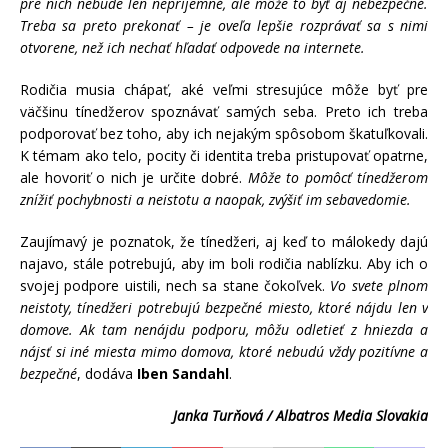
pre nich nebude len nepríjemné, ale môže to byť aj nebezpečné.
Treba sa preto prekonať – je oveľa lepšie rozprávať sa s nimi
otvorene, než ich nechať hľadať odpovede na internete.
Rodičia musia chápať, aké veľmi stresujúce môže byť pre
väčšinu tínedžerov spoznávať samých seba. Preto ich treba
podporovať bez toho, aby ich nejakým spôsobom škatuľkovali.
K témam ako telo, pocity či identita treba pristupovať opatrne,
ale hovoriť o nich je určite dobré.
Môže to pomôcť tínedžerom
znížiť pochybnosti a neistotu a naopak, zvýšiť im sebavedomie.
Zaujímavý je poznatok, že tínedžeri, aj keď to málokedy dajú
najavo, stále potrebujú, aby im boli rodičia nablízku. Aby ich o
svojej podpore uistili, nech sa stane čokoľvek.
Vo svete plnom
neistoty, tínedžeri potrebujú bezpečné miesto, ktoré nájdu len v
domove. Ak tam nenájdu podporu, môžu odletieť z hniezda a
nájsť si iné miesta mimo domova, ktoré nebudú vždy pozitívne a
bezpečné
, dodáva
Iben Sandahl
.
Janka Turňová / Albatros Media Slovakia