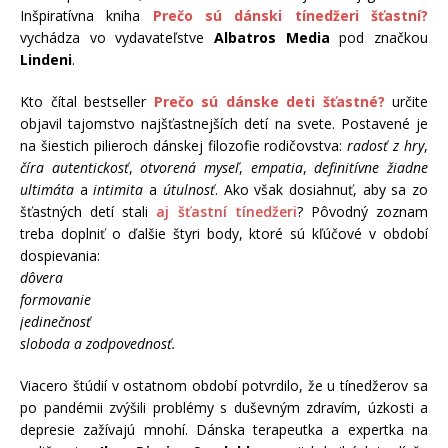
Inšpiratívna kniha
Prečo sú dánski tínedžeri šťastní?
vychádza vo vydavateľstve
Albatros Media
pod značkou
Lindeni
.
Kto čítal bestseller
Prečo sú dánske deti šťastné?
určite
objavil tajomstvo najšťastnejších detí na svete. Postavené je
na šiestich pilieroch dánskej filozofie rodičovstva:
radosť z hry
,
číra autentickosť
,
otvorená myseľ
,
empatia
,
definitívne žiadne
ultimáta
a
intimita
a
útulnosť
. Ako však dosiahnuť, aby sa zo
šťastných detí stali
aj šťastní tínedžeri
? Pôvodný zoznam
treba doplniť o ďalšie štyri body, ktoré sú kľúčové v období
dospievania:
dôvera
formovanie
jedinečnosť
sloboda a zodpovednosť.
Viacero štúdií v ostatnom období potvrdilo, že u tínedžerov sa
po pandémii zvýšili problémy s duševným zdravím, úzkosti a
depresie zažívajú mnohí. Dánska terapeutka a expertka na