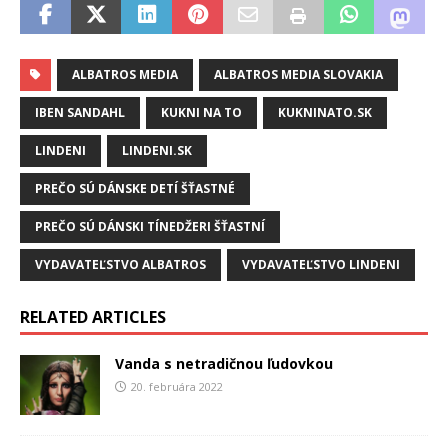
ALBATROS MEDIA
ALBATROS MEDIA SLOVAKIA
IBEN SANDAHL
KUKNI NA TO
KUKNINATO.SK
LINDENI
LINDENI.SK
PREČO SÚ DÁNSKE DETÍ ŠŤASTNÉ
PREČO SÚ DÁNSKI TÍNEDŽERI ŠŤASTNÍ
VYDAVATEĽSTVO ALBATROS
VYDAVATEĽSTVO LINDENI
RELATED ARTICLES
Vanda s netradičnou ľudovkou
20. februára 2022