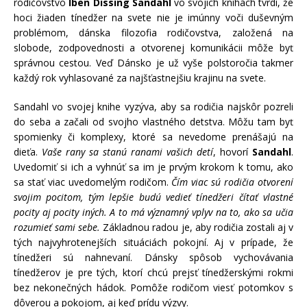
rodičovstvo
Iben Dissing
Sandahl
vo svojich knihách tvrdí, že
hoci žiaden tínedžer na svete nie je imúnny voči duševným
problémom, dánska filozofia rodičovstva, založená na
slobode, zodpovednosti a otvorenej komunikácii môže byť
správnou cestou. Veď Dánsko je už vyše polstoročia takmer
každý rok vyhlasované za najšťastnejšiu krajinu na svete.
Sandahl vo svojej knihe vyzýva, aby sa rodičia najskôr pozreli
do seba a začali od svojho vlastného detstva. Môžu tam byť
spomienky či komplexy, ktoré sa nevedome prenášajú na
dieťa.
Vaše rany sa stanú ranami vašich detí
, hovorí
Sandahl
.
Uvedomiť si ich a vyhnúť sa im je prvým krokom k tomu, ako
sa stať viac uvedomelým rodičom.
Čím viac sú rodičia otvorení
svojim pocitom, tým lepšie budú vedieť tínedžeri čítať vlastné
pocity aj pocity iných. A to má významný vplyv na to, ako sa učia
rozumieť sami sebe.
Základnou radou je, aby rodičia zostali aj v
tých najvyhrotenejších situáciách pokojní. Aj v prípade, že
tínedžeri sú nahnevaní. Dánsky spôsob vychovávania
tínedžerov je pre tých, ktorí chcú prejsť tínedžerskými rokmi
bez nekonečných hádok. Pomôže rodičom viesť potomkov s
dôverou a pokojom, aj keď prídu výzvy.