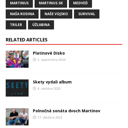
MARTINUS
MARTINUS.SK
MEDVEĎ
NAŠA RODINA
NAŠE VOJSKO
SURVIVAL
TRILER
ÚŽĽABINA
RELATED ARTICLES
Platinové Disko
5. septembra 2024
Skety vydali album
4. októbra 2020
Polnočná sonáta dvoch Martinov
17. októbra 2022