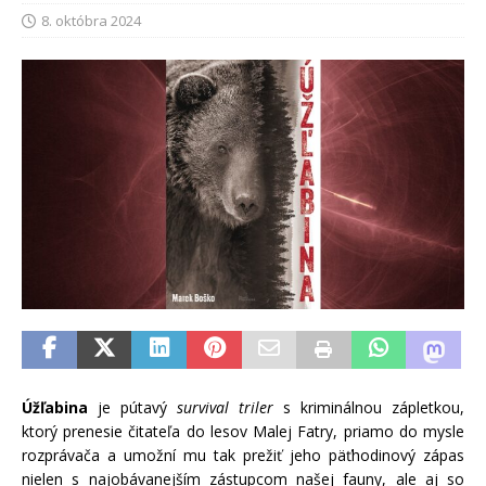
8. októbra 2024
Úžľabina
je pútavý
survival triler
s kriminálnou zápletkou,
ktorý prenesie čitateľa do lesov Malej Fatry, priamo do mysle
rozprávača a umožní mu tak prežiť jeho päťhodinový zápas
nielen s najobávanejším zástupcom našej fauny, ale aj so