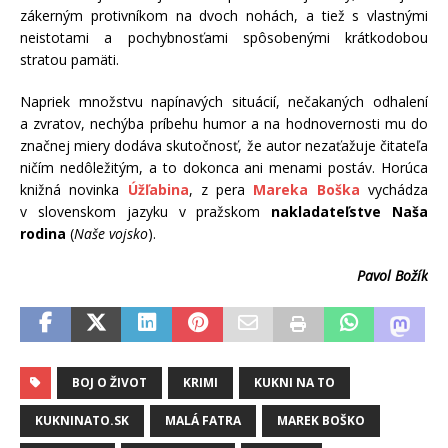
zákerným protivníkom na dvoch nohách, a tiež s vlastnými
neistotami a pochybnosťami spôsobenými krátkodobou
stratou pamäti.
Napriek množstvu napínavých situácií, nečakaných odhalení
a zvratov, nechýba príbehu humor a na hodnovernosti mu do
značnej miery dodáva skutočnosť, že autor nezaťažuje čitateľa
ničím nedôležitým, a to dokonca ani menami postáv. Horúca
knižná novinka
Úžľabina
, z pera
Mareka Boška
vychádza
v slovenskom jazyku v pražskom
nakladateľstve Naša
rodina
(
Naše vojsko
).
Pavol Božík
BOJ O ŽIVOT
KRIMI
KUKNI NA TO
KUKNINATO.SK
MALÁ FATRA
MAREK BOŠKO