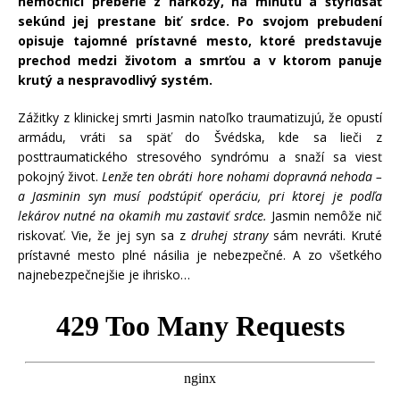
nemocnici preberie z narkózy, na minútu a štyridsať
sekúnd jej prestane biť srdce.
Po svojom prebudení
opisuje tajomné prístavné mesto, ktoré predstavuje
prechod medzi životom a smrťou a v ktorom panuje
krutý a nespravodlivý systém.
Zážitky z klinickej smrti Jasmin natoľko traumatizujú, že opustí
armádu, vráti sa späť do Švédska, kde sa lieči z
posttraumatického stresového syndrómu a snaží sa viesť
pokojný život.
Lenže ten obráti hore nohami dopravná nehoda –
a Jasminin syn musí podstúpiť operáciu, pri ktorej je podľa
lekárov nutné na okamih mu zastaviť srdce.
Jasmin nemôže nič
riskovať. Vie, že jej syn sa z
druhej strany
sám nevráti. Kruté
prístavné mesto plné násilia je nebezpečné. A zo všetkého
najnebezpečnejšie je ihrisko…