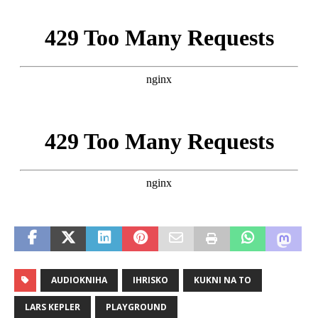
AUDIOKNIHA
IHRISKO
KUKNI NA TO
LARS KEPLER
PLAYGROUND