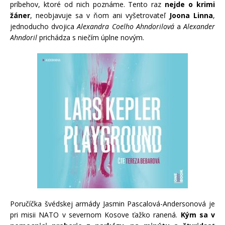
príbehov, ktoré od nich poznáme. Tento raz
nejde o krimi
žáner
, neobjavuje sa v ňom ani vyšetrovateľ
Joona Linna
,
jednoducho dvojica
Alexandra Coelho Ahndorilová
a
Alexander
Ahndoril
prichádza s niečím úplne novým.
Poručíčka švédskej armády Jasmin Pascalová-Andersonová je
pri misii NATO v severnom Kosove ťažko ranená.
Kým sa v