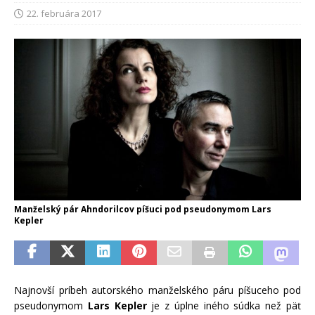
22. februára 2017
Manželský pár Ahndorilcov píšuci pod pseudonymom Lars
Kepler
Najnovší príbeh autorského manželského páru píšuceho pod
pseudonymom
Lars Kepler
je z úplne iného súdka než päť