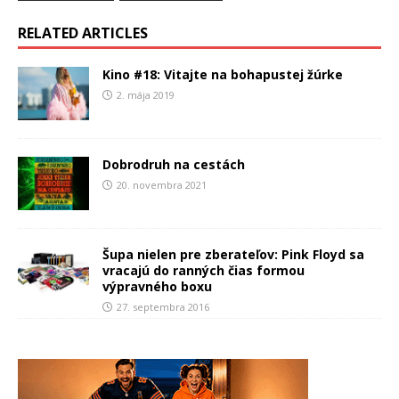
RELATED ARTICLES
Kino #18: Vitajte na bohapustej žúrke
2. mája 2019
Dobrodruh na cestách
20. novembra 2021
Šupa nielen pre zberateľov: Pink Floyd sa
vracajú do ranných čias formou
výpravného boxu
27. septembra 2016