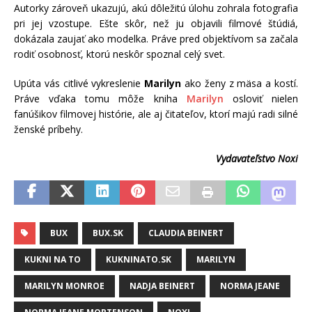
Autorky zároveň ukazujú, akú dôležitú úlohu zohrala fotografia
pri jej vzostupe. Ešte skôr, než ju objavili filmové štúdiá,
dokázala zaujať ako modelka. Práve pred objektívom sa začala
rodiť osobnosť, ktorú neskôr spoznal celý svet.
Upúta vás citlivé vykreslenie
Marilyn
ako ženy z mäsa a kostí.
Práve vďaka tomu môže kniha
Marilyn
osloviť nielen
fanúšikov filmovej histórie, ale aj čitateľov, ktorí majú radi silné
ženské príbehy.
Vydavateľstvo Noxi
BUX
BUX.SK
CLAUDIA BEINERT
KUKNI NA TO
KUKNINATO.SK
MARILYN
MARILYN MONROE
NADJA BEINERT
NORMA JEANE