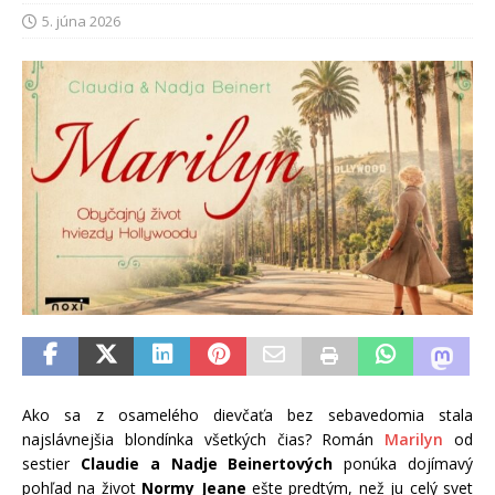
5. júna 2026
Ako sa z osamelého dievčaťa bez sebavedomia stala
najslávnejšia blondínka všetkých čias? Román
Marilyn
od
sestier
Claudie a Nadje Beinertových
ponúka dojímavý
pohľad na život
Normy Jeane
ešte predtým, než ju celý svet