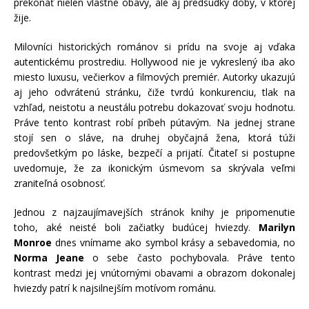
prekonať nielen vlastné obavy, ale aj predsudky doby, v ktorej
žije.
Milovníci historických románov si prídu na svoje aj vďaka
autentickému prostrediu. Hollywood nie je vykreslený iba ako
miesto luxusu, večierkov a filmových premiér. Autorky ukazujú
aj jeho odvrátenú stránku, čiže tvrdú konkurenciu, tlak na
vzhľad, neistotu a neustálu potrebu dokazovať svoju hodnotu.
Práve tento kontrast robí príbeh pútavým. Na jednej strane
stojí sen o sláve, na druhej obyčajná žena, ktorá túži
predovšetkým po láske, bezpečí a prijatí. Čitateľ si postupne
uvedomuje, že za ikonickým úsmevom sa skrývala veľmi
zraniteľná osobnosť.
Jednou z najzaujímavejších stránok knihy je pripomenutie
toho, aké neisté boli začiatky budúcej hviezdy.
Marilyn
Monroe
dnes vnímame ako symbol krásy a sebavedomia, no
Norma Jeane
o sebe často pochybovala. Práve tento
kontrast medzi jej vnútornými obavami a obrazom dokonalej
hviezdy patrí k najsilnejším motívom románu.