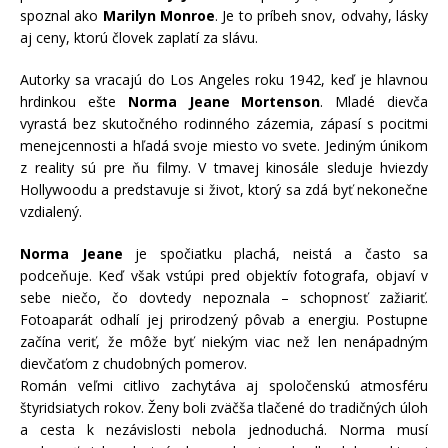
spoznal ako
Marilyn Monroe
. Je to príbeh snov, odvahy, lásky
aj ceny, ktorú človek zaplatí za slávu.
Autorky sa vracajú do Los Angeles roku 1942, keď je hlavnou
hrdinkou ešte
Norma Jeane Mortenson
. Mladé dievča
vyrastá bez skutočného rodinného zázemia, zápasí s pocitmi
menejcennosti a hľadá svoje miesto vo svete. Jediným únikom
z reality sú pre ňu filmy. V tmavej kinosále sleduje hviezdy
Hollywoodu a predstavuje si život, ktorý sa zdá byť nekonečne
vzdialený.
Norma Jeane
je spočiatku plachá, neistá a často sa
podceňuje. Keď však vstúpi pred objektív fotografa, objaví v
sebe niečo, čo dovtedy nepoznala – schopnosť zažiariť.
Fotoaparát odhalí jej prirodzený pôvab a energiu. Postupne
začína veriť, že môže byť niekým viac než len nenápadným
dievčaťom z chudobných pomerov.
Román veľmi citlivo zachytáva aj spoločenskú atmosféru
štyridsiatych rokov. Ženy boli zväčša tlačené do tradičných úloh
a cesta k nezávislosti nebola jednoduchá. Norma musí