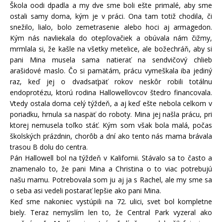
Škola oodi dpadla a my dve sme boli ešte primalé, aby sme
ostali samy doma, kým je v práci. Ona tam totiž chodila, či
snežilo, lialo, bolo zemetrasenie alebo hoci aj armagedon.
Kým nás navliekala do otepľovačiek a obúvala nám čižmy,
mrmlala si, že kašle na všetky metelice, ale božechráň, aby si
pani Mina musela sama natierať na sendvičový chlieb
arašidové maslo. Čo si pamätám, prácu vymeškala iba jediný
raz, keď jej o dvadsaťpäť rokov neskôr robili totálnu
endoprotézu, ktorú rodina Hallowellovcov štedro financovala.
Vtedy ostala doma celý týždeň, a aj keď ešte nebola celkom v
poriadku, hrnula sa naspäť do roboty. Mina jej našla prácu, pri
ktorej nemusela toľko stáť. Kým som však bola malá, počas
školských prázdnin, chorôb a dní ako tento nás mama brávala
trasou B dolu do centra.
Pán Hallowell bol na týždeň v Kalifornii. Stávalo sa to často a
znamenalo to, že pani Mina a Christina o to viac potrebujú
našu mamu. Potrebovala som ju aj ja s Rachel, ale my sme sa
o seba asi vedeli postarať lepšie ako pani Mina.
Keď sme nakoniec vystúpili na 72. ulici, svet bol kompletne
biely. Teraz nemyslím len to, že Central Park vyzeral ako