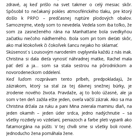
zdravé, aj keď prišlo na svet takmer o celý mesiac skôr.
Spôsobil to nečakaný pokles atmosférického tlaku, pre ktorý
došlo k PRPO – predčasnej ruptúre plodových obalov.
Samozrejme, vtedy som to nevedela. Vedela som iba toľko, že
som za zasneženého rána na Manhattane bola svedkyňou
začiatku niečoho nádherného. Bola som pri tom dieťati skôr,
ako mal ktokoľvek či čokoľvek šancu nejako ho sklamať.
Skúsenosť s Louisovým narodením ovplyvnila každú z nás inak.
Christina si dala dieťa vynosiť náhradnej matke, Rachel mala
päť detí a ja… som sa stala sestrou na pôrodníckom a
novorodeneckom oddelení.
Keď ľuďom rozprávam tento príbeh, predpokladajú, že
zázrakom, ktorý sa stal za tej dávnej snežnej búrky, je
zrodenie nového života. Pravdaže, aj to bolo úžasné, ale ja
som v ten deň zažila ešte jeden, oveľa väčší zázrak. Ako sa ma
Christina držala za ruku a pani Mina zvierala maminu dlaň, na
jeden okamih – jeden úder srdca, jedno nadýchnutie – sa
všetky rozdiely vo vzdelaní, peniazoch a farbe pleti vyparili ako
fatamorgána na púšti. V tej chvíli sme si všetky boli rovné.
Jednoducho žena pomáhala žene.