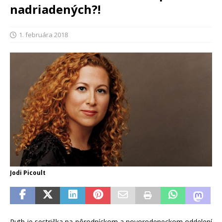
nadriadených?!
1. februára 2018
Jodi Picoult
Ruth je sestrička na pôrodníckom a novorodeneckom oddelení