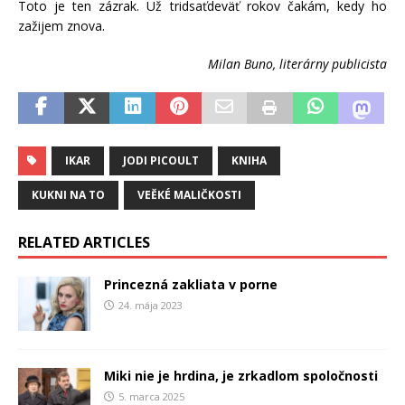
Toto je ten zázrak. Už tridsaťdeväť rokov čakám, kedy ho
zažijem znova.
Milan Buno, literárny publicista
IKAR
JODI PICOULT
KNIHA
KUKNI NA TO
VEĚKÉ MALIČKOSTI
RELATED ARTICLES
Princezná zakliata v porne
24. mája 2023
Miki nie je hrdina, je zrkadlom spoločnosti
5. marca 2025