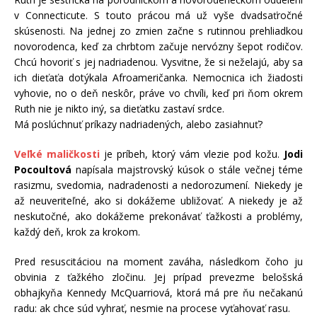
v Connecticute. S touto prácou má už vyše dvadsaťročné
skúsenosti. Na jednej zo zmien začne s rutinnou prehliadkou
novorodenca, keď za chrbtom začuje nervózny šepot rodičov.
Chcú hovoriť s jej nadriadenou. Vysvitne, že si neželajú, aby sa
ich dieťaťa dotýkala Afroameričanka. Nemocnica ich žiadosti
vyhovie, no o deň neskôr, práve vo chvíli, keď pri ňom okrem
Ruth nie je nikto iný, sa dieťatku zastaví srdce.
Má poslúchnuť príkazy nadriadených, alebo zasiahnuť?
Veľké maličkosti
je príbeh, ktorý vám vlezie pod kožu.
Jodi
Pocoultová
napísala majstrovský kúsok o stále večnej téme
rasizmu, svedomia, nadradenosti a nedorozumení. Niekedy je
až neuveriteľné, ako si dokážeme ubližovať. A niekedy je až
neskutočné, ako dokážeme prekonávať ťažkosti a problémy,
každý deň, krok za krokom.
Pred resuscitáciou na moment zaváha, následkom čoho ju
obvinia z ťažkého zločinu. Jej prípad prevezme belošská
obhajkyňa Kennedy McQuarriová, ktorá má pre ňu nečakanú
radu: ak chce súd vyhrať, nesmie na procese vyťahovať rasu.