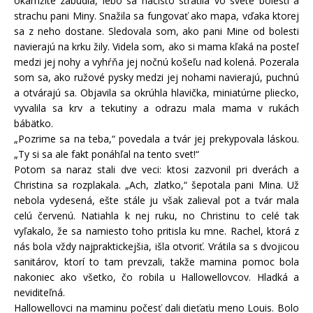
okamžite zabudla, lebo sa načisto stratila vo svete bolesti a
strachu pani Miny. Snažila sa fungovať ako mapa, vďaka ktorej
sa z neho dostane. Sledovala som, ako pani Mine od bolesti
navierajú na krku žily. Videla som, ako si mama kľaká na posteľ
medzi jej nohy a vyhŕňa jej nočnú košeľu nad kolená. Pozerala
som sa, ako ružové pysky medzi jej nohami navierajú, puchnú
a otvárajú sa. Objavila sa okrúhla hlavička, miniatúrne pliecko,
vyvalila sa krv a tekutiny a odrazu mala mama v rukách
bábätko.
„Pozrime sa na teba,“ povedala a tvár jej prekypovala láskou.
„Ty si sa ale fakt ponáhľal na tento svet!“
Potom sa naraz stali dve veci: ktosi zazvonil pri dverách a
Christina sa rozplakala. „Ach, zlatko,“ šepotala pani Mina. Už
nebola vydesená, ešte stále ju však zalieval pot a tvár mala
celú červenú. Natiahla k nej ruku, no Christinu to celé tak
vyľakalo, že sa namiesto toho pritisla ku mne. Rachel, ktorá z
nás bola vždy najpraktickejšia, išla otvoriť. Vrátila sa s dvojicou
sanitárov, ktorí to tam prevzali, takže mamina pomoc bola
nakoniec ako všetko, čo robila u Hallowellovcov. Hladká a
neviditeľná.
Hallowellovci na maminu počesť dali dieťaťu meno Louis. Bolo