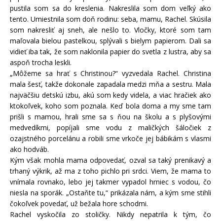
pustila som sa do kreslenia. Nakreslila som dom veľký ako
tento. Umiestnila som doň rodinu: seba, mamu, Rachel. Skúsila
som nakresliť aj sneh, ale nešlo to. Vločky, ktoré som tam
maľovala bielou pastelkou, splývali s bielym papierom. Dali sa
vidieť iba tak, že som naklonila papier do svetla z lustra, aby sa
aspoň trocha leskli.
„Môžeme sa hrať s Christinou?“ vyzvedala Rachel. Christina
mala šesť, takže dokonale zapadala medzi mňa a sestru. Mala
najväčšiu detskú izbu, akú som kedy videla, a viac hračiek ako
ktokoľvek, koho som poznala. Keď bola doma a my sme tam
prišli s mamou, hrali sme sa s ňou na školu a s plyšovými
medvedíkmi, popíjali sme vodu z maličkých šáločiek z
ozajstného porcelánu a robili sme vrkoče jej bábikám s vlasmi
ako hodváb.
Kým však mohla mama odpovedať, ozval sa taký prenikavý a
trhaný výkrik, až ma z toho pichlo pri srdci. Viem, že mama to
vnímala rovnako, lebo jej takmer vypadol hrniec s vodou, čo
niesla na sporák. „Ostaňte tu,“ prikázala nám, a kým sme stihli
čokoľvek povedať, už bežala hore schodmi.
Rachel vyskočila zo stoličky. Nikdy nepatrila k tým, čo