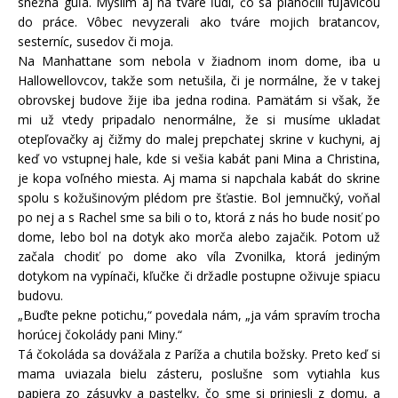
snežná guľa. Myslím aj na tváre ľudí, čo sa plahočili fujavicou
do práce. Vôbec nevyzerali ako tváre mojich bratancov,
sesterníc, susedov či moja.
Na Manhattane som nebola v žiadnom inom dome, iba u
Hallowellovcov, takže som netušila, či je normálne, že v takej
obrovskej budove žije iba jedna rodina. Pamätám si však, že
mi už vtedy pripadalo nenormálne, že si musíme ukladať
otepľovačky aj čižmy do malej prepchatej skrine v kuchyni, aj
keď vo vstupnej hale, kde si vešia kabát pani Mina a Christina,
je kopa voľného miesta. Aj mama si napchala kabát do skrine
spolu s kožušinovým plédom pre šťastie. Bol jemnučký, voňal
po nej a s Rachel sme sa bili o to, ktorá z nás ho bude nosiť po
dome, lebo bol na dotyk ako morča alebo zajačik. Potom už
začala chodiť po dome ako víla Zvonilka, ktorá jediným
dotykom na vypínači, kľučke či držadle postupne oživuje spiacu
budovu.
„Buďte pekne potichu,“ povedala nám, „ja vám spravím trocha
horúcej čokolády pani Miny.“
Tá čokoláda sa dovážala z Paríža a chutila božsky. Preto keď si
mama uviazala bielu zásteru, poslušne som vytiahla kus
papiera zo zásuvky a pastelky, čo sme si priniesli z domu, a