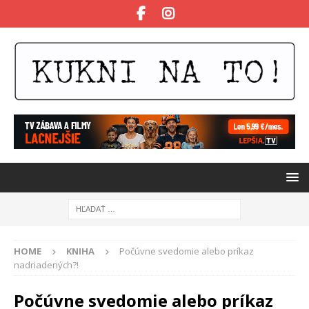
HOME
KNIHA
Počúvne svedomie alebo príkaz
nadriadených?!
Počúvne svedomie alebo príkaz