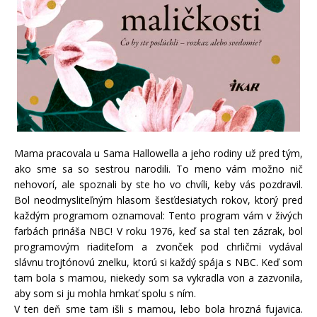
Mama pracovala u Sama Hallowella a jeho rodiny už pred tým,
ako sme sa so sestrou narodili. To meno vám možno nič
nehovorí, ale spoznali by ste ho vo chvíli, keby vás pozdravil.
Bol neodmysliteľným hlasom šesťdesiatych rokov, ktorý pred
každým programom oznamoval: Tento program vám v živých
farbách prináša NBC! V roku 1976, keď sa stal ten zázrak, bol
programovým riaditeľom a zvonček pod chrličmi vydával
slávnu trojtónovú znelku, ktorú si každý spája s NBC. Keď som
tam bola s mamou, niekedy som sa vykradla von a zazvonila,
aby som si ju mohla hmkať spolu s ním.
V ten deň sme tam išli s mamou, lebo bola hrozná fujavica.