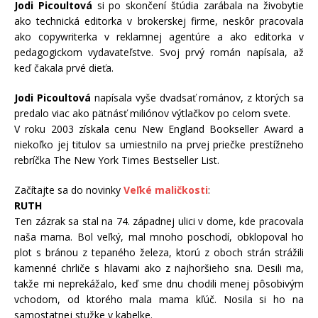
Jodi Picoultová
si po skončení štúdia zarábala na živobytie
ako technická editorka v brokerskej firme, neskôr pracovala
ako copywriterka v reklamnej agentúre a ako editorka v
pedagogickom vydavateľstve. Svoj prvý román napísala, až
keď čakala prvé dieťa.
Jodi Picoultová
napísala vyše dvadsať románov, z ktorých sa
predalo viac ako pätnásť miliónov výtlačkov po celom svete.
V roku 2003 získala cenu New England Bookseller Award a
niekoľko jej titulov sa umiestnilo na prvej priečke prestížneho
rebríčka The New York Times Bestseller List.
Začítajte sa do novinky
Veľké maličkosti
:
RUTH
Ten zázrak sa stal na 74. západnej ulici v dome, kde pracovala
naša mama. Bol veľký, mal mnoho poschodí, obklopoval ho
plot s bránou z tepaného železa, ktorú z oboch strán strážili
kamenné chrliče s hlavami ako z najhoršieho sna. Desili ma,
takže mi neprekážalo, keď sme dnu chodili menej pôsobivým
vchodom, od ktorého mala mama kľúč. Nosila si ho na
samostatnej stužke v kabelke.