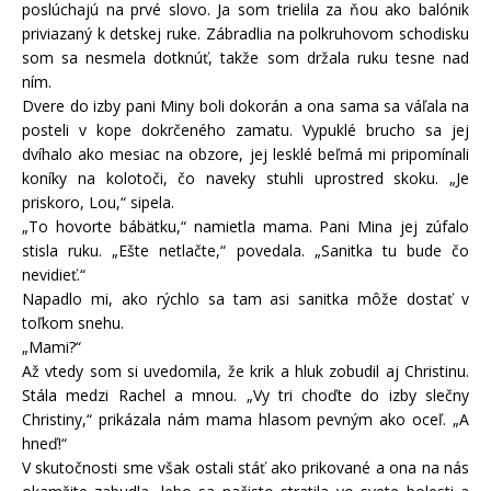
poslúchajú na prvé slovo. Ja som trielila za ňou ako balónik
priviazaný k detskej ruke. Zábradlia na polkruhovom schodisku
som sa nesmela dotknúť, takže som držala ruku tesne nad
ním.
Dvere do izby pani Miny boli dokorán a ona sama sa váľala na
posteli v kope dokrčeného zamatu. Vypuklé brucho sa jej
dvíhalo ako mesiac na obzore, jej lesklé beľmá mi pripomínali
koníky na kolotoči, čo naveky stuhli uprostred skoku. „Je
priskoro, Lou,“ sipela.
„To hovorte bábätku,“ namietla mama. Pani Mina jej zúfalo
stisla ruku. „Ešte netlačte,“ povedala. „Sanitka tu bude čo
nevidieť.“
Napadlo mi, ako rýchlo sa tam asi sanitka môže dostať v
toľkom snehu.
„Mami?“
Až vtedy som si uvedomila, že krik a hluk zobudil aj Christinu.
Stála medzi Rachel a mnou. „Vy tri choďte do izby slečny
Christiny,“ prikázala nám mama hlasom pevným ako oceľ. „A
hneď!“
V skutočnosti sme však ostali stáť ako prikované a ona na nás