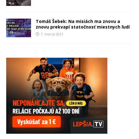
Tomáš Šebek: Na misiách ma znovu a
znovu prekvapí statočnosť miestnych ľudí
7. marca 2021