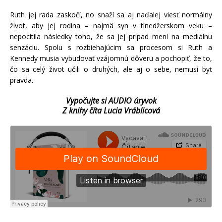
Ruth jej rada zaskočí, no snaží sa aj naďalej viesť normálny
život, aby jej rodina – najmä syn v tínedžerskom veku –
nepocítila následky toho, že sa jej prípad mení na mediálnu
senzáciu. Spolu s rozbiehajúcim sa procesom si Ruth a
Kennedy musia vybudovať vzájomnú dôveru a pochopiť, že to,
čo sa celý život učili o druhých, ale aj o sebe, nemusí byť
pravda.
Vypočujte si AUDIO úryvok
Z knihy číta Lucia Vráblicová