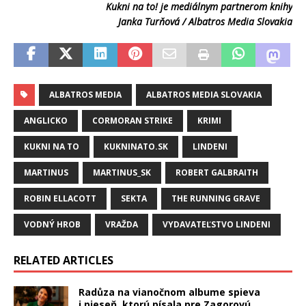
Kukni na to! je mediálnym partnerom knihy
Janka Turňová / Albatros Media Slovakia
ALBATROS MEDIA
ALBATROS MEDIA SLOVAKIA
ANGLICKO
CORMORAN STRIKE
KRIMI
KUKNI NA TO
KUKNINATO.SK
LINDENI
MARTINUS
MARTINUS_SK
ROBERT GALBRAITH
ROBIN ELLACOTT
SEKTA
THE RUNNING GRAVE
VODNÝ HROB
VRAŽDA
VYDAVATEĽSTVO LINDENI
RELATED ARTICLES
Radůza na vianočnom albume spieva
i pieseň, ktorú písala pre Zagorovú