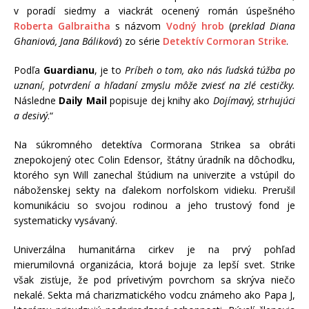
v poradí siedmy a viackrát ocenený román úspešného
Roberta Galbraitha
s názvom
Vodný hrob
(
preklad Diana
Ghaniová, Jana Báliková
) zo série
Detektív Cormoran Strike
.
Podľa
Guardianu
, je to
Príbeh o tom, ako nás ľudská túžba po
uznaní, potvrdení a hľadaní zmyslu môže zviesť na zlé cestičky.
Následne
Daily Mail
popisuje dej knihy ako
Dojímavý, strhujúci
a desivý
.“
Na súkromného detektíva Cormorana Strikea sa obráti
znepokojený otec Colin Edensor, štátny úradník na dôchodku,
ktorého syn Will zanechal štúdium na univerzite a vstúpil do
náboženskej sekty na ďalekom norfolskom vidieku. Prerušil
komunikáciu so svojou rodinou a jeho trustový fond je
systematicky vysávaný.
Univerzálna humanitárna cirkev je na prvý pohľad
mierumilovná organizácia, ktorá bojuje za lepší svet. Strike
však zisťuje, že pod prívetivým povrchom sa skrýva niečo
nekalé. Sekta má charizmatického vodcu známeho ako Papa J,