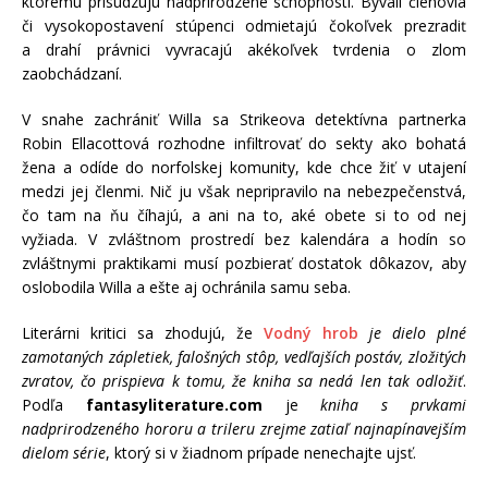
ktorému prisudzujú nadprirodzené schopnosti. Bývalí členovia
či vysokopostavení stúpenci odmietajú čokoľvek prezradiť
a drahí právnici vyvracajú akékoľvek tvrdenia o zlom
zaobchádzaní.
V snahe zachrániť Willa sa Strikeova detektívna partnerka
Robin Ellacottová rozhodne infiltrovať do sekty ako bohatá
žena a odíde do norfolskej komunity, kde chce žiť v utajení
medzi jej členmi. Nič ju však nepripravilo na nebezpečenstvá,
čo tam na ňu číhajú, a ani na to, aké obete si to od nej
vyžiada. V zvláštnom prostredí bez kalendára a hodín so
zvláštnymi praktikami musí pozbierať dostatok dôkazov, aby
oslobodila Willa a ešte aj ochránila samu seba.
Literárni kritici sa zhodujú, že
Vodný hrob
je dielo plné
zamotaných zápletiek, falošných stôp, vedľajších postáv, zložitých
zvratov, čo prispieva k tomu, že kniha sa nedá len tak odložiť
.
Podľa
fantasyliterature.com
je
kniha s prvkami
nadprirodzeného hororu a trileru zrejme zatiaľ najnapínavejším
dielom série
, ktorý si v žiadnom prípade nenechajte ujsť.