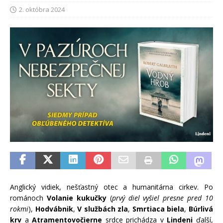
2. októbra 2024
Anglický vidiek, nešťastný otec a humanitárna cirkev. Po
románoch
Volanie kukučky
(
prvý diel vyšiel presne pred 10
rokmi
),
Hodvábnik
,
V službách zla
,
Smrtiaca biela
,
Búrlivá
krv
a
Atramentovočierne
srdce prichádza v
Lindeni
ďalší,