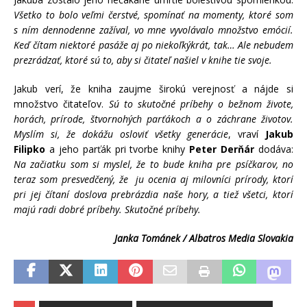
Všetko to bolo veľmi čerstvé, spomínať na momenty, ktoré som
s ním dennodenne zažíval, vo mne vyvolávalo množstvo emócií.
Keď čítam niektoré pasáže aj po niekoľkýkrát, tak… Ale nebudem
prezrádzať, ktoré sú to, aby si čitateľ našiel v knihe tie svoje.
Jakub verí, že kniha zaujme širokú verejnosť a nájde si
množstvo čitateľov.
Sú to skutočné príbehy o bežnom živote,
horách, prírode, štvornohých parťákoch a o záchrane životov.
Myslím si, že dokážu osloviť všetky generácie
, vraví
Jakub
Filipko
a jeho parťák pri tvorbe knihy
Peter Derňár
dodáva:
Na začiatku som si myslel, že to bude kniha pre psíčkarov, no
teraz som presvedčený, že ju ocenia aj milovníci prírody, ktorí
pri jej čítaní doslova prebrázdia naše hory, a tiež všetci, ktorí
majú radi dobré príbehy. Skutočné príbehy.
Janka Tománek / Albatros Media Slovakia