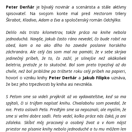
Peter Derňár
je bývalý novinár a scenárista a stále aktívny
spisovateľ. Na svojom konte mal pred
Hectorom
trilery
Škrabot
,
Kladivo
,
Adam a Eva
a spoločenský román
Odchýlka
.
Delilo nás tristo kilometrov, takže práca na knihe nebola
jednoduchá. Navyše, Jakub často ráno nevedel, čo bude robiť na
obed, kam a na ako dlho ho zavedie poslanie horského
záchranára. Ale celý čas som mal na pamäti, že v sebe skrýva
jedinečný príbeh, že to, čo zažil, je silnejšie než akákoľvek
beletria, pretože je to skutočné. Bol som preto trpezlivý až do
chvíle, než bol približne po trištvrte roku celý príbeh na papieri
,
hovorí o vzniku knihy
Peter Derňár
a
Jakub Filipko
uznáva,
že bez jeho trpezlivosti by kniha asi nevznikla.
S Peťom sme sa videli prvýkrát až vo vydavateľstve, keď sa ma
spýtali, či si trúfam napísať knihu. Chvalabohu som povedal, že
nie. Preto oslovili Peťa. Predtým sme sa nepoznali, ale myslím, že
sme si veľmi dobre sadli. Peťo vedel, koľko práce nás čaká, ja ani
zďaleka. Skĺbiť môj pracovný a osobný život a v ňom nájsť
priestor na písanie knihy nebolo jednoduché a tu mu môžem len