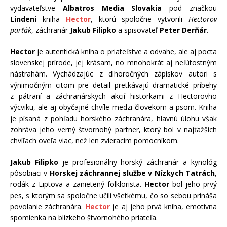
vydavateľstve
Albatros Media Slovakia
pod značkou
Lindeni
kniha
Hector
, ktorú spoločne vytvorili
Hectorov
parťák
, záchranár
Jakub Filipko
a spisovateľ
Peter Derňár
.
Hector
je autentická kniha o priateľstve a odvahe, ale aj pocta
slovenskej prírode, jej krásam, no mnohokrát aj neľútostným
nástrahám. Vychádzajúc z dlhoročných zápiskov autori s
výnimočným citom pre detail pretkávajú dramatické príbehy
z pátraní a záchranárskych akcií historkami z Hectorovho
výcviku, ale aj obyčajné chvíle medzi človekom a psom. Kniha
je písaná z pohľadu horského záchranára, hlavnú úlohu však
zohráva jeho verný štvornohý partner, ktorý bol v najťažších
chvíľach oveľa viac, než len zvieracím pomocníkom.
Jakub Filipko
je profesionálny horský záchranár a kynológ
pôsobiaci v
Horskej záchrannej službe v Nízkych Tatrách
,
rodák z Liptova a zanietený folklorista.
Hector
bol jeho prvý
pes, s ktorým sa spoločne učili všetkému, čo so sebou prináša
povolanie záchranára.
Hector
je aj jeho prvá kniha, emotívna
spomienka na blízkeho štvornohého priateľa.