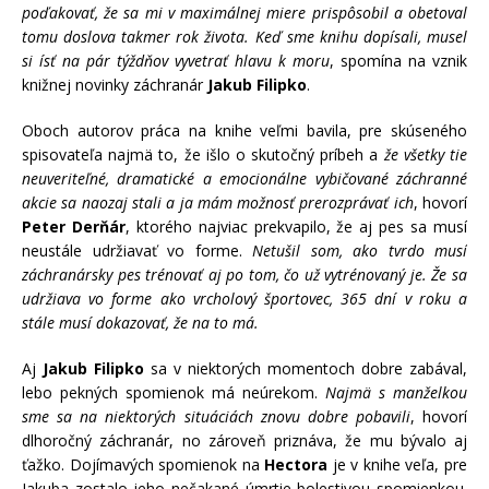
poďakovať, že sa mi v maximálnej miere prispôsobil a obetoval
tomu doslova takmer rok života. Keď sme knihu dopísali, musel
si ísť na pár týždňov vyvetrať hlavu k moru
, spomína na vznik
knižnej novinky záchranár
Jakub Filipko
.
Oboch autorov práca na knihe veľmi bavila, pre skúseného
spisovateľa najmä to, že išlo o skutočný príbeh a
že všetky tie
neuveriteľné, dramatické a emocionálne vybičované záchranné
akcie sa naozaj stali a ja mám možnosť prerozprávať ich
, hovorí
Peter Derňár
, ktorého najviac prekvapilo, že aj pes sa musí
neustále udržiavať vo forme.
Netušil som, ako tvrdo musí
záchranársky pes trénovať aj po tom, čo už vytrénovaný je. Že sa
udržiava vo forme ako vrcholový športovec, 365 dní v roku a
stále musí dokazovať, že na to má.
Aj
Jakub Filipko
sa v niektorých momentoch dobre zabával,
lebo pekných spomienok má neúrekom.
Najmä s manželkou
sme sa na niektorých situáciách znovu dobre pobavili
, hovorí
dlhoročný záchranár, no zároveň priznáva, že mu bývalo aj
ťažko. Dojímavých spomienok na
Hectora
je v knihe veľa, pre
Jakuba zostalo jeho nečakané úmrtie bolestivou spomienkou.