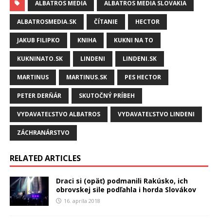
ALBATROS MEDIA
ALBATROS MEDIA SLOVAKIA
ALBATROSMEDIA.SK
ČÍTANIE
HECTOR
JAKUB FILIPKO
KNIHA
KUKNI NA TO
KUKNINATO.SK
LINDENI
LINDENI.SK
MARTINUS
MARTINUS.SK
PES HECTOR
PETER DERŇÁR
SKUTOČNÝ PRÍBEH
VYDAVATEĽSTVO ALBATROS
VYDAVATEĽSTVO LINDENI
ZÁCHRANÁRSTVO
RELATED ARTICLES
Draci si (opäť) podmanili Rakúsko, ich
obrovskej sile podľahla i horda Slovákov
16. apríla 2018