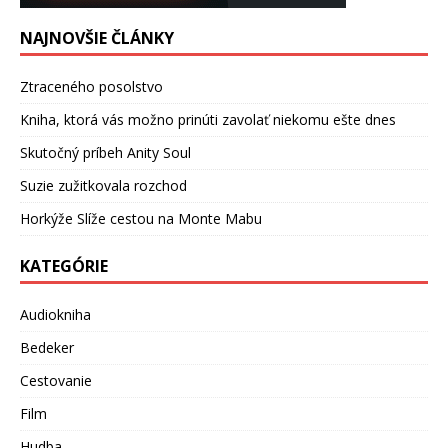
NAJNOVŠIE ČLÁNKY
Ztraceného posolstvo
Kniha, ktorá vás možno prinúti zavolať niekomu ešte dnes
Skutočný príbeh Anity Soul
Suzie zužitkovala rozchod
Horkýže Slíže cestou na Monte Mabu
KATEGÓRIE
Audiokniha
Bedeker
Cestovanie
Film
Hudba