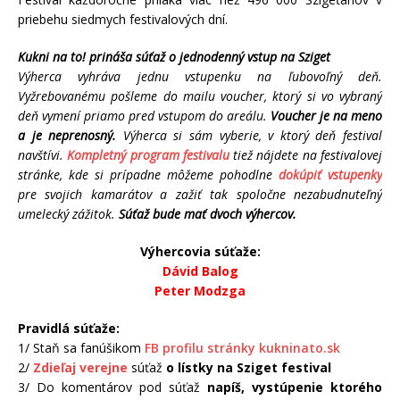
priebehu siedmych festivalových dní.
Kukni na to! prináša súťaž o jednodenný vstup na Sziget
Výherca vyhráva jednu vstupenku na ľubovoľný deň.
Vyžrebovanému pošleme do mailu voucher, ktorý si vo vybraný
deň vymení priamo pred vstupom do areálu.
Voucher je na meno
a je neprenosný.
Výherca si sám vyberie, v ktorý deň festival
navštívi.
Kompletný program festivalu
tiež nájdete na festivalovej
stránke, kde si prípadne môžeme pohodlne
dokúpiť vstupenky
pre svojich kamarátov a zažiť tak spoločne nezabudnuteľný
umelecký zážitok.
Súťaž bude mať dvoch výhercov.
Výhercovia súťaže:
Dávid Balog
Peter Modzga
Pravidlá súťaže:
1/ Staň sa fanúšikom
FB profilu stránky kukninato.sk
2/
Zdieľaj verejne
súťaž
o lístky na Sziget festival
3/ Do komentárov pod súťaž
napíš, vystúpenie ktorého