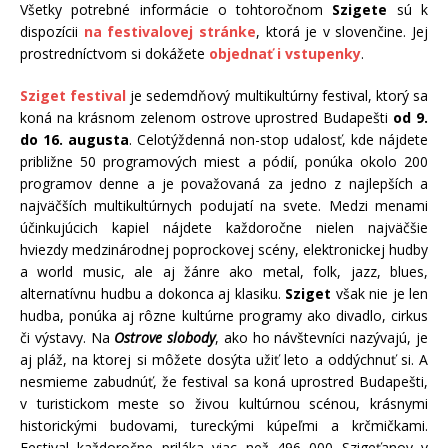
Všetky potrebné informácie o tohtoročnom
Szigete
sú k
dispozícii
na festivalovej stránke
, ktorá je v slovenčine. Jej
prostredníctvom si dokážete
objednať i vstupenky
.
Sziget festival
je sedemdňový multikultúrny festival, ktorý sa
koná na krásnom zelenom ostrove uprostred Budapešti
od 9.
do 16. augusta
. Celotýždenná non-stop udalosť, kde nájdete
približne 50 programových miest a pódií, ponúka okolo 200
programov denne a je považovaná za jedno z najlepších a
najväčších multikultúrnych podujatí na svete. Medzi menami
účinkujúcich kapiel nájdete každoročne nielen najväčšie
hviezdy medzinárodnej poprockovej scény, elektronickej hudby
a world music, ale aj žánre ako metal, folk, jazz, blues,
alternatívnu hudbu a dokonca aj klasiku.
Sziget
však nie je len
hudba, ponúka aj rôzne kultúrne programy ako divadlo, cirkus
či výstavy. Na
Ostrove slobody
, ako ho návštevníci nazývajú, je
aj pláž, na ktorej si môžete dosýta užiť leto a oddýchnuť si. A
nesmieme zabudnúť, že festival sa koná uprostred Budapešti,
v turistickom meste so živou kultúrnou scénou, krásnymi
historickými budovami, tureckými kúpeľmi a krčmičkami.
Festival každoročne priláka viac než 496 000 Szigeťanov v