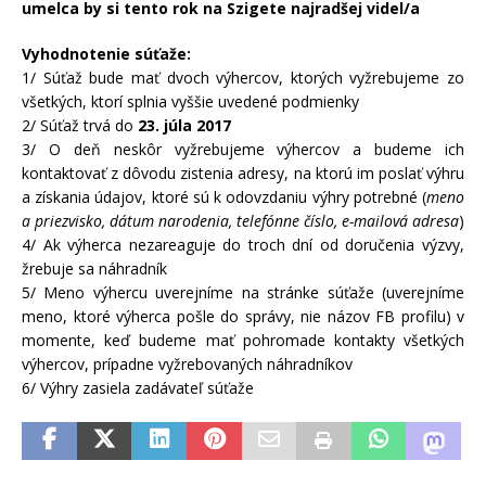
umelca by si tento rok na Szigete najradšej videl/a
Vyhodnotenie súťaže:
1/ Súťaž bude mať dvoch výhercov, ktorých vyžrebujeme zo
všetkých, ktorí splnia vyššie uvedené podmienky
2/ Súťaž trvá do
23. júla 2017
3/ O deň neskôr vyžrebujeme výhercov a budeme ich
kontaktovať z dôvodu zistenia adresy, na ktorú im poslať výhru
a získania údajov, ktoré sú k odovzdaniu výhry potrebné (
meno
a priezvisko, dátum narodenia, telefónne číslo, e-mailová adresa
)
4/ Ak výherca nezareaguje do troch dní od doručenia výzvy,
žrebuje sa náhradník
5/ Meno výhercu uverejníme na stránke súťaže (uverejníme
meno, ktoré výherca pošle do správy, nie názov FB profilu) v
momente, keď budeme mať pohromade kontakty všetkých
výhercov, prípadne vyžrebovaných náhradníkov
6/ Výhry zasiela zadávateľ súťaže