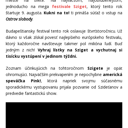
mieste na svete. Na najväčšom, najobľúbenejšom,
jednoducho na mega
festivale Sziget
, ktorý tento rok
štartuje 9. augusta.
Kukni na to!
ti prináša súťaž o vstup na
Ostrov slobody
.
Budapeštiansky festival tento rok oslavuje štvrťstoročnicu. Už
dávno si však získal povesť najlepšieho európskeho festivalu,
ktorý každoročne navštevuje takmer pol milióna ľudí. Buď
jedným z nich!
Vyhraj lístky na Sziget a vychutnaj si
tisícku vystúpení v jedinom týždni.
Zoznam účinkujúcich na tohtoročnom
Szigete
je opäť
ohromujúci. Najväčším prekvapením je nepochybne
americká
speváčka Pink!
, ktorá napriek svojmu súčasnému
sporadickému vystupovaniu prijala pozvanie od Szideťanov a
predvedie fantastickú show.