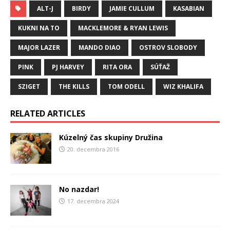
ALT-J
BIRDY
JAMIE CULLUM
KASABIAN
KUKNI NA TO
MACKLEMORE & RYAN LEWIS
MAJOR LAZER
MANDO DIAO
OSTROV SLOBODY
PINK
PJ HARVEY
RITA ORA
SÚŤAŽ
SZIGET
THE KILLS
TOM ODELL
WIZ KHALIFA
RELATED ARTICLES
Kúzelný čas skupiny Družina
20. decembra 2016
No nazdar!
17. decembra 2024