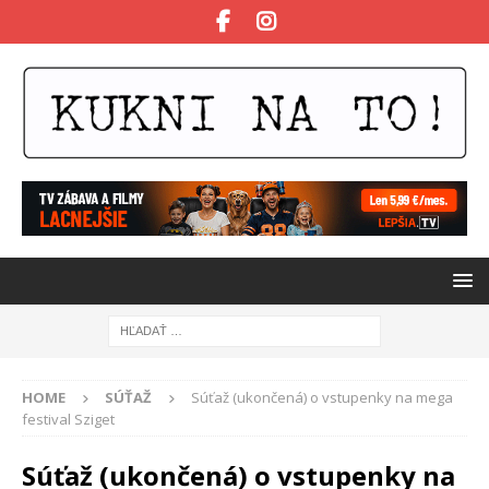
HOME
SÚŤAŽ
Súťaž (ukončená) o vstupenky na mega
festival Sziget
Súťaž (ukončená) o vstupenky na