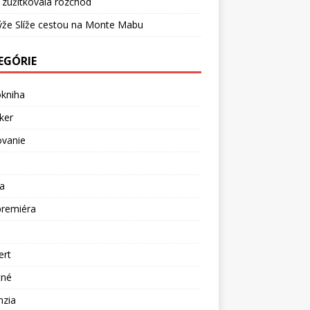
 zužitkovala rozchod
ýže Slíže cestou na Monte Mabu
EGÓRIE
okniha
ker
ovanie
a
premiéra
a
ert
tné
nzia