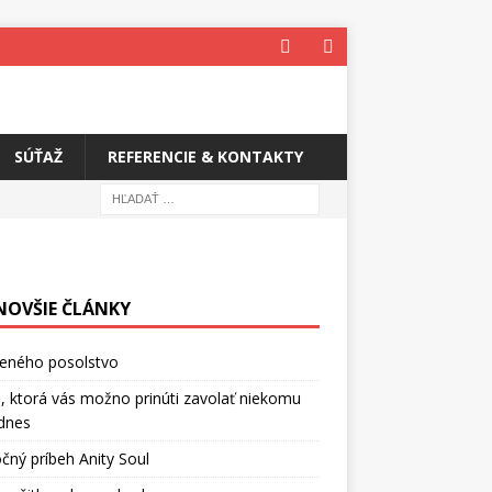
SÚŤAŽ
REFERENCIE & KONTAKTY
NOVŠIE ČLÁNKY
ceného posolstvo
, ktorá vás možno prinúti zavolať niekomu
dnes
čný príbeh Anity Soul