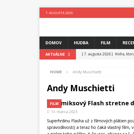
7. AUGUSTA 2026
DOMOV
HUDBA
FILM
RECE
[ 7. augusta 2026 ]
Kniha, kto
AKTUÁLNE
[ 6. augusta 2026 ]
Skutočný p
HOME
Andy Muschietti
[ 5. augusta 2026 ]
Suzie zuži
[ 4. augusta 2026 ]
Horkýže Sl
Andy Muschietti
[ 3. augusta 2026 ]
Para vydáv
Komiksový Flash stretne
FILM
[ 3. augusta 2026 ]
Fantastický
13. marca 2023
[ 7. augusta 2026 ]
Ztracenéh
Superhrdinu Flasha už z filmových plátien po
spravodlivosti) a teraz ho čaká vlastný film,
a nielen toho nášho. A čo viac, objavia sa
[…