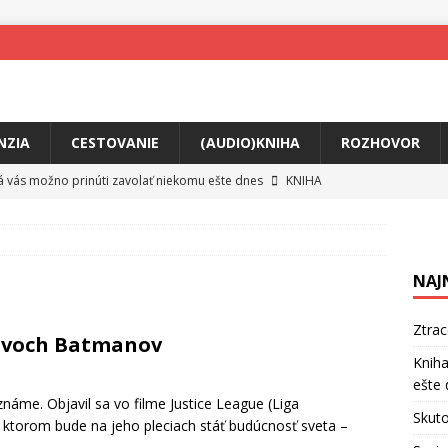
NZIA
CESTOVANIE
(AUDIO)KNIHA
ROZHOVOR
rá vás možno prinúti zavolať niekomu ešte dnes
KNIHA
ríbeh Anity Soul
HUDBA
tkovala rozchod
HUDBA
NAJ
íže cestou na Monte Mabu
HUDBA
a unikátny akustický koncert
HUDBA
Ztra
 dvoch Batmanov
 svet plný tajomstiev
FILM
Kniha
ešte 
o posolstvo
HUDBA
známe. Objavil sa vo filme Justice League (Liga
Skuto
 v ktorom bude na jeho pleciach stáť budúcnosť sveta –
]