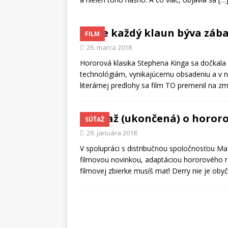
Nie každý klaun býva záb
FILM
26. marca 2018
Hororová klasika Stephena Kinga sa dočkal
technológiám, vynikajúcemu obsadeniu a v 
literárnej predlohy sa film TO premenil na z
Súťaž (ukončená) o horor
SÚŤAŽ
29. januára 2018
V spolupráci s distribučnou spoločnosťou M
filmovou novinkou, adaptáciou hororového 
filmovej zbierke musíš mať! Derry nie je o