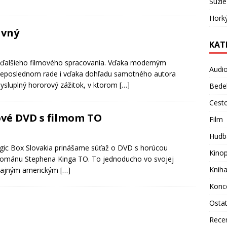
Suzie
Hork
avný
KAT
a ďalšieho filmového spracovania. Vďaka moderným
Audi
neposlednom rade i vďaka dohľadu samotného autora
mysluplný hororový zážitok, v ktorom
[…]
Bede
Cest
ové DVD s filmom TO
Film
Hudb
agic Box Slovakia prinášame súťaž o DVD s horúcou
Kino
románu Stephena Kinga TO. To jednoducho vo svojej
Knih
byčajným americkým
[…]
Konc
Osta
Rece