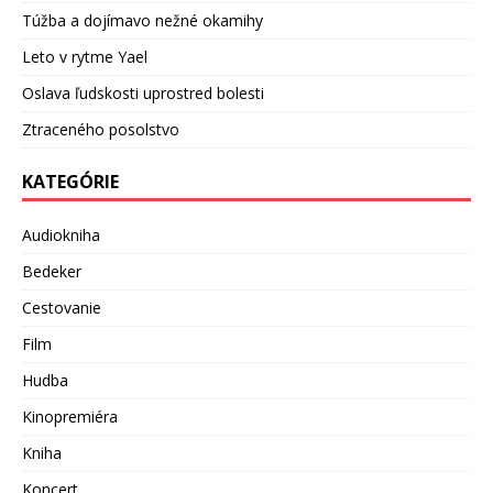
Túžba a dojímavo nežné okamihy
Leto v rytme Yael
Oslava ľudskosti uprostred bolesti
Ztraceného posolstvo
KATEGÓRIE
Audiokniha
Bedeker
Cestovanie
Film
Hudba
Kinopremiéra
Kniha
Koncert