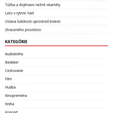
Túžba a dojímavo nežné okamihy
Leto v rytme Yael
Oslava ľudskosti uprostred bolesti
Ztraceného posolstvo
KATEGÓRIE
Audiokniha
Bedeker
Cestovanie
Film
Hudba
Kinopremiéra
Kniha
Koncert