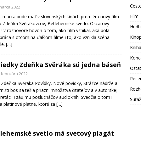
Cest
 marca 2022
Film
. marca bude mať v slovenských kinách premiéru nový film
a Zdeňka Svěrákovcov, Betlehemské svetlo. Oscarový
Hudb
ér v rozhovore hovorí o tom, ako film vznikal, aká bola
Kino
práca s otcom na ďalšom filme i to, ako vznikla scéna
hle.
[…]
Knih
Konc
iedky Zdeňka Svěráka sú jedna báseň
Osta
. februára 2022
Rece
 Zdeňka Svěráka Povídky, Nové povídky, Strážce nádrže a
Rozh
rništi bos sa tešia priazni množstva čitateľov a v autorskej
pretácii i záujmu poslucháčov audiokníh. Svedčia o tom i
Súťa
 a platinové platne, ktoré za
[…]
lehemské svetlo má svetový plagát