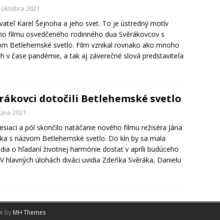
. októbra 2021
vateľ Karel Šejnoha a jeho svet. To je ústredný motív
o filmu osvedčeného rodinného dua Svěrákovcov s
m Betlehemské svetlo. Film vznikal rovnako ako mnoho
ch v čase pandémie, a tak aj záverečné slová predstaviteľa
rákovci dotočili Betlehemské svetlo
júna 2021
siaci a pól skončilo natáčanie nového filmu režiséra Jána
ka s názvom Betlehemské svetlo. Do kín by sa mala
ia o hľadaní životnej harmónie dostať v apríli budúceho
 V hlavných úlohách diváci uvidia Zdeňka Svěráka, Danielu
me by
MH Themes