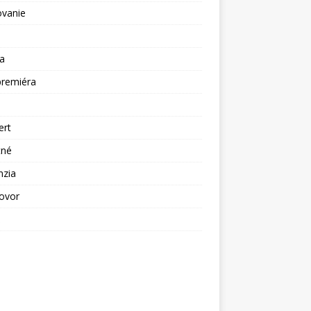
ovanie
a
premiéra
a
ert
tné
nzia
ovor
ž