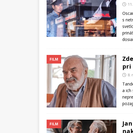
11
Oscar
s net
svetl
priná
dosia
Zde
FILM
pri
8.
Tande
a ich
nepre
pozaj
Jan
FILM
nak