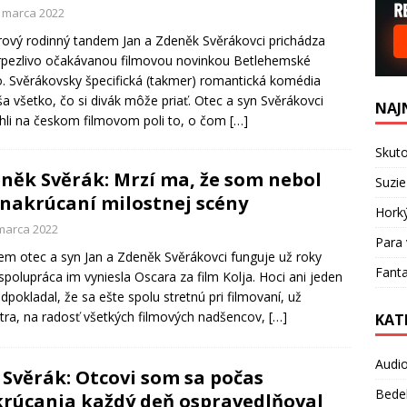
. marca 2022
ový rodinný tandem Jan a Zdeněk Svěrákovci prichádza
rpezlivo očakávanou filmovou novinkou Betlehemské
o. Svěrákovsky špecifická (takmer) romantická komédia
ša všetko, čo si divák môže priať. Otec a syn Svěrákovci
NAJ
hli na českom filmovom poli to, o čom
[…]
Skuto
něk Svěrák: Mrzí ma, že som nebol
Suzie
 nakrúcaní milostnej scény
Hork
 marca 2022
Para 
m otec a syn Jan a Zdeněk Svěrákovci funguje už roky
Fanta
 spolupráca im vyniesla Oscara za film Kolja. Hoci ani jeden
dpokladal, že sa ešte spolu stretnú pri filmovaní, už
tra, na radosť všetkých filmových nadšencov,
[…]
KAT
Audi
 Svěrák: Otcovi som sa počas
Bede
rúcania každý deň ospravedlňoval