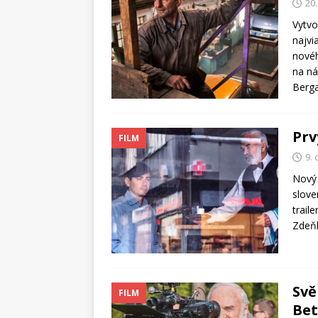
20
Vytvo
najvi
novéh
na ná
Berg
Prv
FILM
9.
Nový 
slove
trail
Zdeň
Svě
FILM
Bet