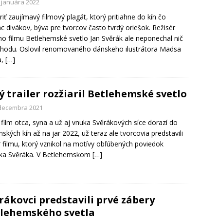
. januára 2022
riť zaujímavý filmový plagát, ktorý pritiahne do kín čo
ac divákov, býva pre tvorcov často tvrdý oriešok. Režisér
o filmu Betlehemské svetlo Jan Svěrák ale neponechal nič
hodu. Oslovil renomovaného dánskeho ilustrátora Madsa
a,
[…]
ý trailer rozžiaril Betlehemské svetlo
 decembra 2021
film otca, syna a už aj vnuka Svěrákových síce dorazí do
nských kín až na jar 2022, už teraz ale tvorcovia predstavili
er filmu, ktorý vznikol na motívy obľúbených poviedok
ka Svěráka. V Betlehemskom
[…]
rákovci predstavili prvé zábery
lehemského svetla