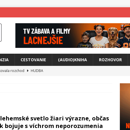
NZIA
CESTOVANIE
(AUDIO)KNIHA
ROZHOVOR
tkovala rozchod
HUDBA
íže cestou na Monte Mabu
HUDBA
a unikátny akustický koncert
HUDBA
 svet plný tajomstiev
FILM
any Krištof Lehotskej naživo
HUDBA
lehemské svetlo žiari výrazne, občas
živly prepojí generácie
FILM
k bojuje s víchrom neporozumenia
ríbeh Anity Soul
HUDBA