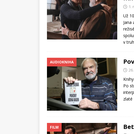
1.
Už 10
Jana 
režis
spolu
v tru
Pov
AUDIOKNIHA
26
Knihy
Po st
inter
zlaté
Bet
FILM