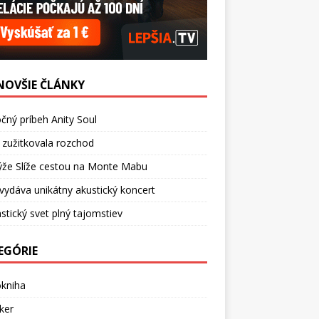
NOVŠIE ČLÁNKY
čný príbeh Anity Soul
 zužitkovala rozchod
ýže Slíže cestou na Monte Mabu
vydáva unikátny akustický koncert
stický svet plný tajomstiev
EGÓRIE
okniha
ker