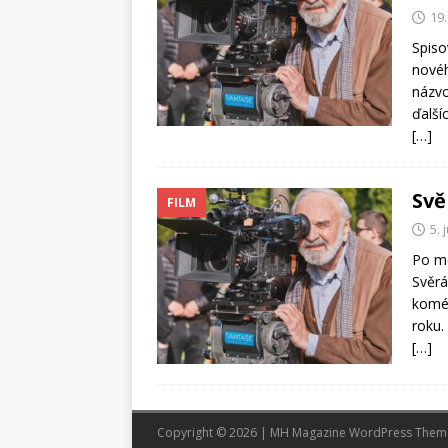
19
Spiso
novéh
názvo
ďalší
[…]
Svě
FILM
5. 
Po me
Svěrá
koméd
roku.
[…]
Copyright © 2026 | MH Magazine WordPress The