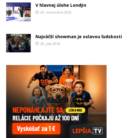
V hlavnej úlohe Londýn
20. novembra 2020
Najväčší showman je oslavou ľudskosti
20. júla 2018