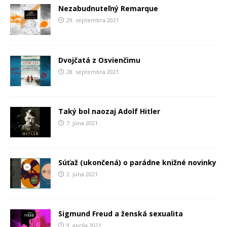
Nezabudnuteľný Remarque
29. septembra 2021
Dvojčatá z Osvienčimu
28. septembra 2021
Taký bol naozaj Adolf Hitler
7. júna 2021
Súťaž (ukončená) o parádne knižné novinky
2. júna 2021
Sigmund Freud a ženská sexualita
9. apríla 2021