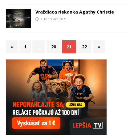
Vraždiaca riekanka Agathy Christie
3. februára 2021
«
1
…
20
21
22
»