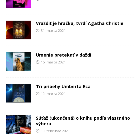
Vraždiť je hračka, tvrdí Agatha Christie
31. marca 2021
Umenie pretekať v daždi
15. marca 2021
Tri príbehy Umberta Eca
10. marca 2021
Súťaž (ukončená) o knihu podľa vlastného
výberu
10. februára 2021