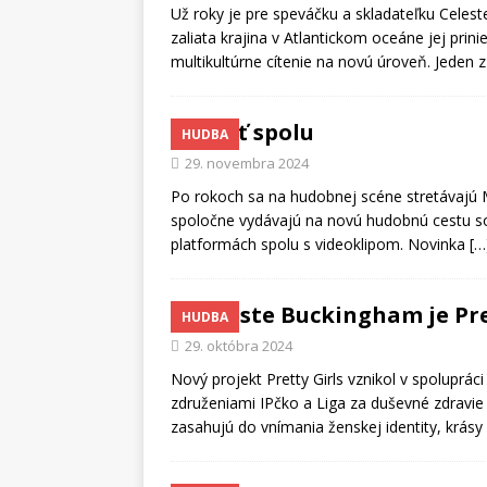
Už roky je pre speváčku a skladateľku Cel
zaliata krajina v Atlantickom oceáne jej prin
multikultúrne cítenie na novú úroveň. Jeden z
Opäť spolu
HUDBA
29. novembra 2024
Po rokoch sa na hudobnej scéne stretávajú Ma
spoločne vydávajú na novú hudobnú cestu s
platformách spolu s videoklipom. Novinka
[…
Celeste Buckingham je Pre
HUDBA
29. októbra 2024
Nový projekt Pretty Girls vznikol v spoluprá
združeniami IPčko a Liga za duševné zdravie
zasahujú do vnímania ženskej identity, krásy