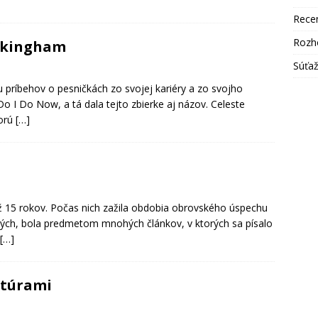
Rece
Rozh
uckingham
Súťa
u príbehov o pesničkách zo svojej kariéry a zo svojho
o I Do Now, a tá dala tejto zbierke aj názov. Celeste
torú
[…]
 15 rokov. Počas nich zažila obdobia obrovského úspechu
kých, bola predmetom mnohých článkov, v ktorých sa písalo
[…]
ltúrami