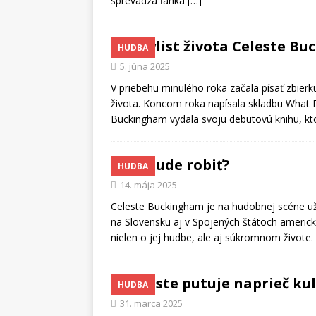
sprevádza ľahká
[…]
Playlist života Celeste B
HUDBA
5. júna 2025
V priebehu minulého roka začala písať zbierk
života. Koncom roka napísala skladbu What D
Buckingham vydala svoju debutovú knihu, k
Čo bude robiť?
HUDBA
14. mája 2025
Celeste Buckingham je na hudobnej scéne už
na Slovensku aj v Spojených štátoch americ
nielen o jej hudbe, ale aj súkromnom živote.
Celeste putuje naprieč ku
HUDBA
31. marca 2025