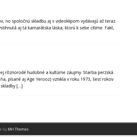
v, no spoločnú skladbu aj s videoklipom vydávajú až teraz.
ihnutá aj tá kamarátska láska, ktorú k sebe cítime. Fakt,
ej rôznorodé hudobné a kultúrne záujmy. Staršia perzská
, písané aj Age Yerooz) vznikla v roku 1973, šesť rokov
o skladby
[…]
me by
MH Themes