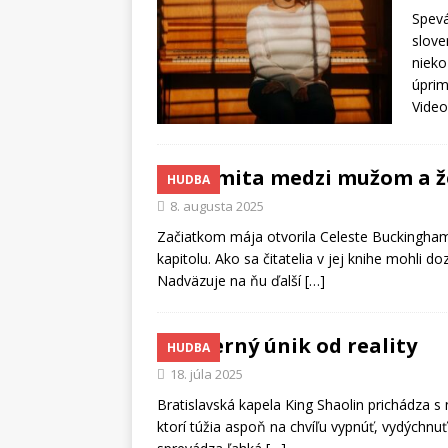
Spevá
slove
nieko
úprim
Video
Intimita medzi mužom a 
HUDBA
8. augusta 2025
Začiatkom mája otvorila Celeste Buckingh
kapitolu. Ako sa čitatelia v jej knihe mohli d
Nadväzuje na ňu ďalší
[…]
Večerný únik od reality
HUDBA
18. júla 2025
Bratislavská kapela King Shaolin prichádza s
ktorí túžia aspoň na chvíľu vypnúť, vydýchnuť 