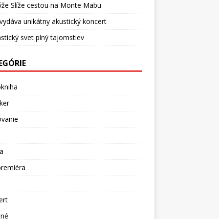
ýže Slíže cestou na Monte Mabu
vydáva unikátny akustický koncert
stický svet plný tajomstiev
EGÓRIE
okniha
ker
ovanie
a
premiéra
a
ert
tné