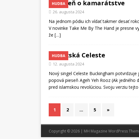
Pieseň o kamarátstve
HUDBA
26. augusta 2024
Na jednom pódiu ich vídať takmer desať roko
V novinke Take Me By The Hand je presne vyst
že
[…]
Perzská Celeste
HUDBA
12. augusta 2024
Nový singel Celeste Buckingham potvrdzuje j
popová pieseň Ageh Yeh Rooz (Ak jedného dňa
pred islamskou revolúciou. Svoju verziu tejt
1
2
…
5
»
Copyright © 2026 | MH Magazine WordPress The