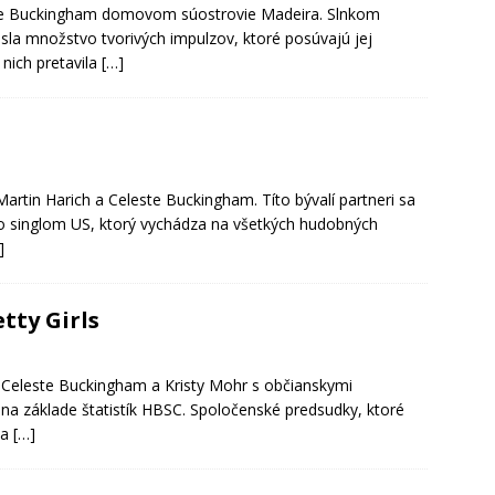
este Buckingham domovom súostrovie Madeira. Slnkom
iesla množstvo tvorivých impulzov, ktoré posúvajú jej
 nich pretavila
[…]
rtin Harich a Celeste Buckingham. Títo bývalí partneri sa
o singlom US, ktorý vychádza na všetkých hudobných
]
tty Girls
ci Celeste Buckingham a Kristy Mohr s občianskymi
 na základe štatistík HBSC. Spoločenské predsudky, ktoré
 a
[…]