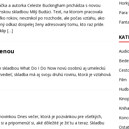
Hork
čka a autorka Celeste Buckingham prichádza s novou
nskou skladbou Milý Budúci. Text, na ktorom pracovala
Para 
ľko rokov, nevznikol po rozchode, ale počas vzťahu, ako
Fanta
ný odkaz dospelej ženy adresovaný tomu, kto raz príde.
klip
[…]
KAT
ženou
Audi
Bede
am skladbou What Do I Do Now novú osobnú aj umeleckú
Cest
ozvedieť, skladba má aj svoju druhú rovinu, ktorá je vzťahová.
Film
Hudb
Kino
Knih
 novinkou Dnes večer, ktorá je pozvánkou pre všetkých,
Konc
si a pripomenúť si, aké dôležité je žiť tu a teraz. Skladbu
Osta