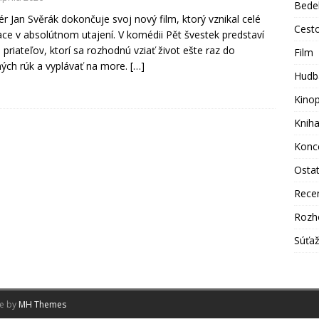
Bede
ér Jan Svěrák dokončuje svoj nový film, ktorý vznikal celé
Cest
ce v absolútnom utajení. V komédii Pět švestek predstaví
u priateľov, ktorí sa rozhodnú vziať život ešte raz do
Film
ných rúk a vyplávať na more.
[…]
Hudb
Kino
Knih
Konc
Osta
Rece
Rozh
Súťa
me by
MH Themes