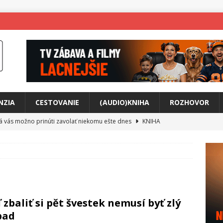
NZIA
CESTOVANIE
(AUDIO)KNIHA
ROZHOVOR
rá vás možno prinúti zavolať niekomu ešte dnes
KNIHA
ríbeh Anity Soul
HUDBA
tkovala rozchod
HUDBA
íže cestou na Monte Mabu
HUDBA
a unikátny akustický koncert
HUDBA
 zbaliť si pět švestek nemusí byť zlý
 svet plný tajomstiev
FILM
pad
o posolstvo
HUDBA