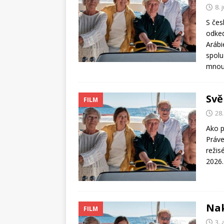
8. 
S čes
odked
Arábi
spolu
mnou
Svě
FILM
28
Ako p
Práve
režis
2026
Nak
FILM
3. 