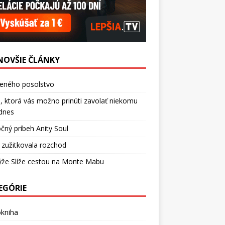
NOVŠIE ČLÁNKY
ceného posolstvo
, ktorá vás možno prinúti zavolať niekomu
dnes
čný príbeh Anity Soul
 zužitkovala rozchod
ýže Slíže cestou na Monte Mabu
EGÓRIE
okniha