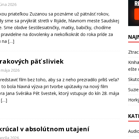
júna 2026
kou priateľkou Zuzanou sa poznáme už pätnásť rokov,
y sme sa prvýkrát stretli v Rijáde, hlavnom meste Saudskej
e. Sme obidve šesťdesiatničky, matky, babičky, chodíme
 pravidelne na dovolenky a niekoľkokrát do roka príde za
NAJ
 na
[…]
Ztra
rakových päť sliviek
Kniha
ešte 
. mája 2026
Skuto
redstaviť film bez toho, aby sa z neho prezradilo príliš veľa?
 to bola hlavná výzva pri tvorbe upútavky na nový film
Suzie
éra Jana Svěráka Pět švestek, ktorý vstupuje do kín 28. mája
Hork
.
[…]
KAT
rúcal v absolútnom utajení
Audi
apríla 2026