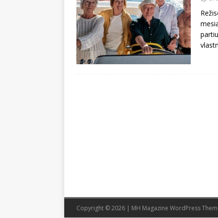
Režis
mesia
parti
vlast
Copyright © 2026 | MH Magazine WordPress The