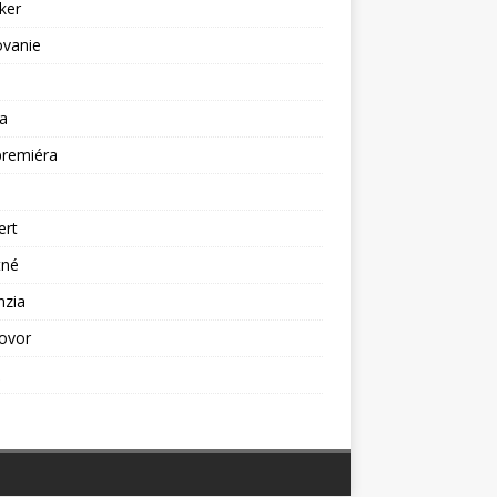
ker
ovanie
a
premiéra
a
ert
tné
nzia
ovor
ž