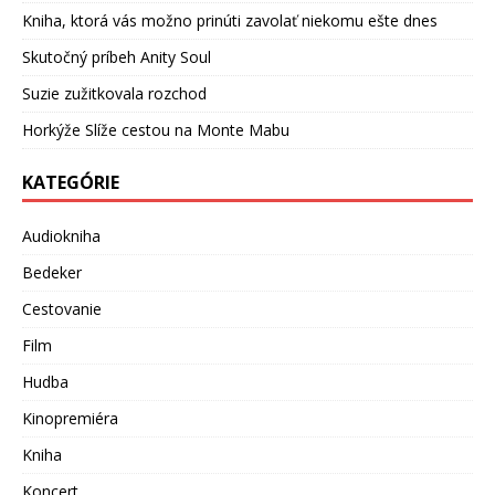
Kniha, ktorá vás možno prinúti zavolať niekomu ešte dnes
Skutočný príbeh Anity Soul
Suzie zužitkovala rozchod
Horkýže Slíže cestou na Monte Mabu
KATEGÓRIE
Audiokniha
Bedeker
Cestovanie
Film
Hudba
Kinopremiéra
Kniha
Koncert