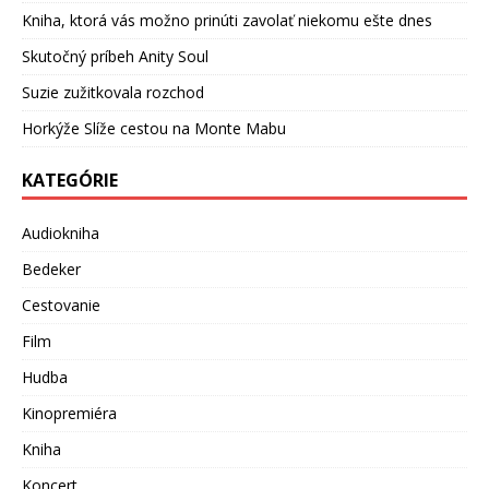
Kniha, ktorá vás možno prinúti zavolať niekomu ešte dnes
Skutočný príbeh Anity Soul
Suzie zužitkovala rozchod
Horkýže Slíže cestou na Monte Mabu
KATEGÓRIE
Audiokniha
Bedeker
Cestovanie
Film
Hudba
Kinopremiéra
Kniha
Koncert