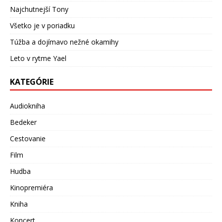
Najchutnejší Tony
Všetko je v poriadku
Túžba a dojímavo nežné okamihy
Leto v rytme Yael
KATEGÓRIE
Audiokniha
Bedeker
Cestovanie
Film
Hudba
Kinopremiéra
Kniha
Koncert